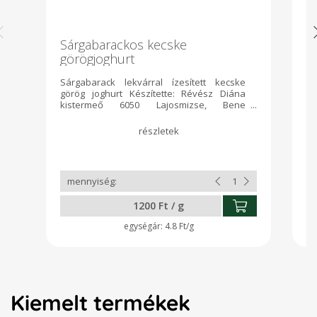
Sárgabarackos kecske
S
görögjoghurt
Sárgabarack lekvárral ízesített kecske
1ü
görög joghurt Készítette: Révész Diána
kistermeő 6050 Lajosmizse, Bene
tanya160/B Adószám: 56398302-1-23 FELIR
szám: AB3116552
1200 Ft / g
4.8 Ft/g
Kiemelt termékek