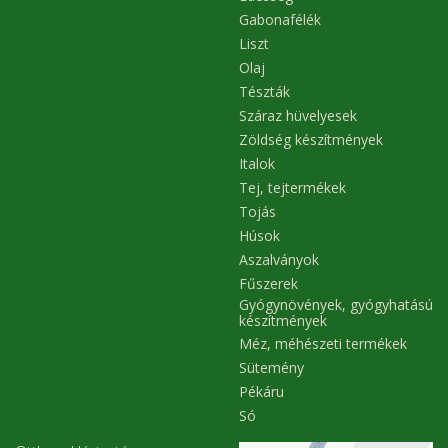
Gabonafélék
Liszt
Olaj
Tészták
Száraz hüvelyesek
Zöldség készítmények
Italok
Tej, tejtermékek
Tojás
Húsok
Aszalványok
Fűszerek
Gyógynövények, gyógyhatású
készítmények
Méz, méhészeti termékek
Sütemény
Pékáru
Só