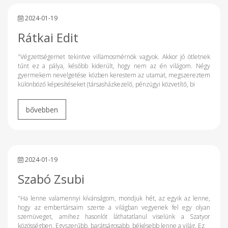
2024-01-19
Rátkai Edit
"Végzettségemet tekintve villamosmérnök vagyok. Akkor jó ötletnek
tűnt ez a pálya, később kiderült, hogy nem az én világom. Négy
gyermekem nevelgetése közben kerestem az utamat, megszereztem
különböző képesítéseket (társasházkezelő, pénzügyi közvetítő, bi
2024-01-19
Szabó Zsubi
"Ha lenne valamennyi kívánságom, mondjuk hét, az egyik az lenne,
hogy az embertársaim szerte a világban vegyenek fel egy olyan
szemüveget, amihez hasonlót láthatatlanul viselünk a Szatyor
közösségben. Egyszerűbb, barátságosabb, békésebb lenne a világ. Ez