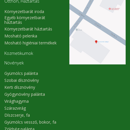
Otthon, Háztartás
Környezetbarát iroda
Egyéb környezetbarát
háztartás
Környezetbarát háztartás
Mosható pelenka
Mosható higiéniai termékek
Kozmetikumok
Növények
Gyümölcs palánta
Szobai dísznövény
Kerti dísznövény
Gyógynövény palánta
Virághagyma
Szárazvirág
Díszcserje, fa
Gyümölcs vessző, bokor, fa
Zöldség palánta