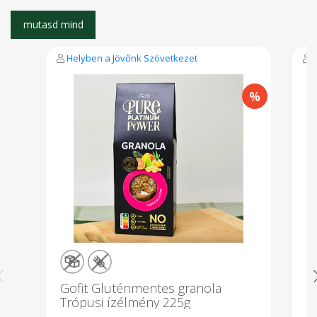
Helyben a Jövőnk Szövetkezet
Gofit Gluténmentes granola
B
Trópusi ízélmény 225g