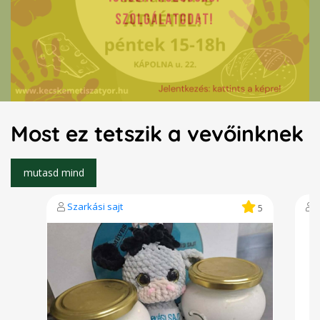
Most ez tetszik a vevőinknek
Szarkási sajt
S
5