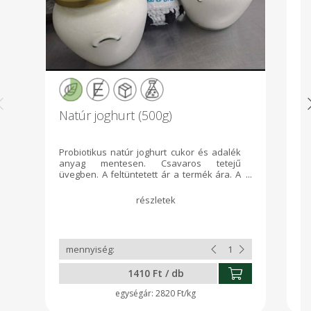
Natúr joghurt (500g)
S
3
Probiotikus natúr joghurt cukor és adalék
Sz
anyag mentesen. Csavaros tetejű
ér
üvegben. A feltüntetett ár a termék ára. A
csomagolás vagyis az üveg ajándék
hozzá. Ha szükséged van rá megtartod ha
nincs szükséged rá és visszahozod
nekünk azt megköszönjük.
1410 Ft / db
2820 Ft/kg