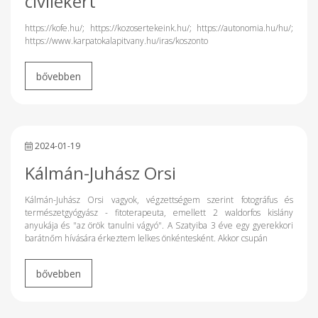
civilekért
https://kofe.hu/; https://kozosertekeink.hu/; https://autonomia.hu/hu/;
https://www.karpatokalapitvany.hu/iras/koszonto
2024-01-19
Kálmán-Juhász Orsi
Kálmán-Juhász Orsi vagyok, végzettségem szerint fotográfus és
természetgyógyász - fitoterapeuta, emellett 2 waldorfos kislány
anyukája és "az örök tanulni vágyó". A Szatyiba 3 éve egy gyerekkori
barátnőm hívására érkeztem lelkes önkéntesként. Akkor csupán