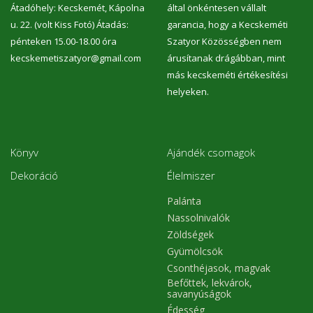
Átadóhely: Kecskemét, Kápolna
által önkéntesen vállalt
u. 22. (volt Kiss Fotó) Átadás:
garancia, hogy a Kecskeméti
pénteken 15.00-18.00 óra
Szatyor Közösségben nem
kecskemetiszatyor@gmail.com
árusítanak drágábban, mint
más kecskeméti értékesítési
helyeken.
Könyv
Ajándék csomagok
Dekoráció
Élelmiszer
Palánta
Nassolnivalók
Zöldségek
Gyümölcsök
Csonthéjasok, magvak
Befőttek, lekvárok,
savanyúságok
Édesség