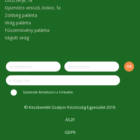
Díszcserje, fa
Gyümölcs vessző, bokor, fa
Zöldség palánta
Virág palánta
Fűszernövény palánta
Vágott virág
Szeretnék feliratkozni a hírlevélre.
© Kecskeméti Szatyor Közösség Egyesület 2019.
ÁSZF
GDPR