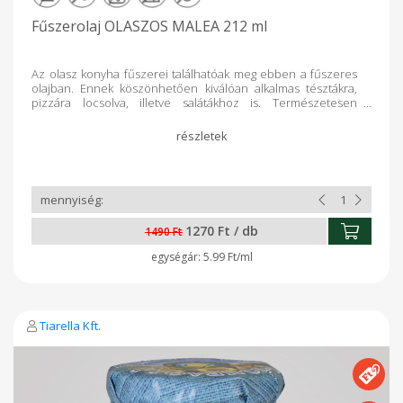
Fűszerolaj OLASZOS MALEA 212 ml
Az olasz konyha fűszerei találhatóak meg ebben a fűszeres
olajban. Ennek köszönhetően kiválóan alkalmas tésztákra,
pizzára locsolva, illetve salátákhoz is. Természetesen
húsokra is használható. Sót nem tartalmaz.
1270 Ft / db
1490 Ft
5.99 Ft/ml
Tiarella Kft.