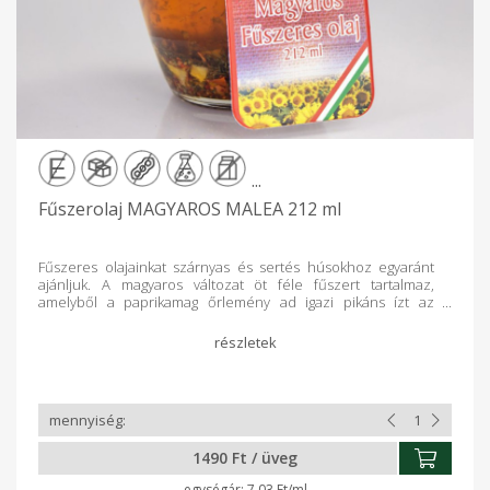
...
Fűszerolaj MAGYAROS MALEA 212 ml
Fűszeres olajainkat szárnyas és sertés húsokhoz egyaránt
ajánljuk. A magyaros változat öt féle fűszert tartalmaz,
amelyből a paprikamag őrlemény ad igazi pikáns ízt az
elkészült ételnek. Egyedi ízvilága érvényesül pácolás közben,
de grillezéskor is. Remekül felhasználható zöldségekhez,
salátákhoz és sajtokhoz is. Sót nem tartalmaz.
1490 Ft / üveg
7.03 Ft/ml