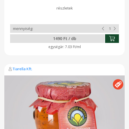
de grillezéskor is. Remekül felhasználható zöldségekhez,
salátákhoz és sajtokhoz is. Sót nem tartalmaz.
1490 Ft / db
7.03 Ft/ml
Tiarella Kft.