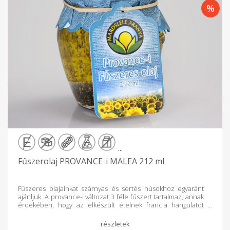
...
Fűszerolaj PROVANCE-i MALEA 212 ml
Fűszeres olajainkat szárnyas és sertés húsokhoz egyaránt
ajánljuk. A provance-i változat 3 féle fűszert tartalmaz, annak
érdekében, hogy az elkészült ételnek francia hangulatot
varázsoljon. Egyedi ízvilága érvényesül pácolás közben, de
grillezéskor is. Remekül felhasználható zöldségekhez,
salátákhoz és sajtokhoz is. Sót nem tartalmaz.