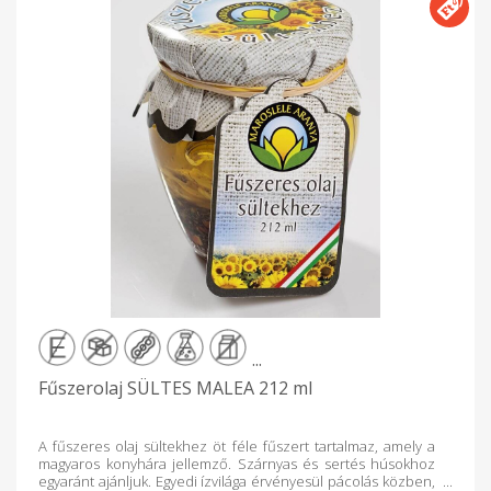
...
Fűszerolaj SÜLTES MALEA 212 ml
A fűszeres olaj sültekhez öt féle fűszert tartalmaz, amely a
magyaros konyhára jellemző. Szárnyas és sertés húsokhoz
egyaránt ajánljuk. Egyedi ízvilága érvényesül pácolás közben,