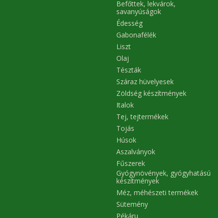
Befőttek, lekvárok,
savanyúságok
Édesség
Gabonafélék
Liszt
Olaj
Tészták
Száraz hüvelyesek
Zöldség készítmények
Italok
Tej, tejtermékek
Tojás
Húsok
Aszalványok
Fűszerek
Gyógynövények, gyógyhatású
készítmények
Méz, méhészeti termékek
Sütemény
Pékáru