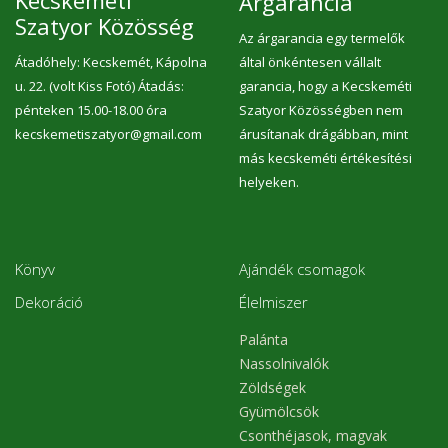
Kecskeméti
Árgarancia
Szatyor Közösség
Az árgarancia egy termelők
Átadóhely: Kecskemét, Kápolna
által önkéntesen vállalt
u. 22. (volt Kiss Fotó) Átadás:
garancia, hogy a Kecskeméti
pénteken 15.00-18.00 óra
Szatyor Közösségben nem
kecskemetiszatyor@gmail.com
árusítanak drágábban, mint
más kecskeméti értékesítési
helyeken.
Könyv
Ajándék csomagok
Dekoráció
Élelmiszer
Palánta
Nassolnivalók
Zöldségek
Gyümölcsök
Csonthéjasok, magvak