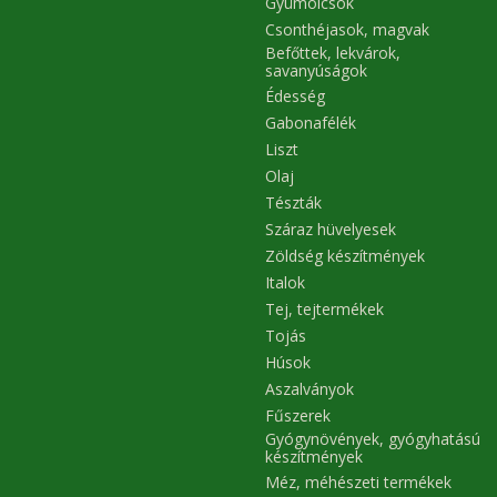
Gyümölcsök
Csonthéjasok, magvak
Befőttek, lekvárok,
savanyúságok
Édesség
Gabonafélék
Liszt
Olaj
Tészták
Száraz hüvelyesek
Zöldség készítmények
Italok
Tej, tejtermékek
Tojás
Húsok
Aszalványok
Fűszerek
Gyógynövények, gyógyhatású
készítmények
Méz, méhészeti termékek