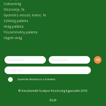
Szárazvirág
Díszcserje, fa
Gyümölcs vessző, bokor, fa
Zöldség palánta
Virág palánta
Fűszernövény palánta
Vágott virág
Szeretnék feliratkozni a hírlevélre.
© Kecskeméti Szatyor Közösség Egyesület 2019.
ÁSZF