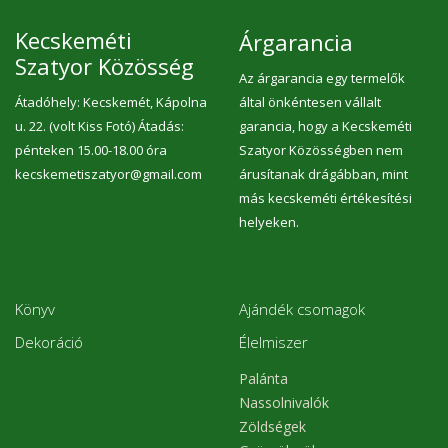
Kecskeméti
Árgarancia
Szatyor Közösség
Az árgarancia egy termelők
Átadóhely: Kecskemét, Kápolna
által önkéntesen vállalt
u. 22. (volt Kiss Fotó) Átadás:
garancia, hogy a Kecskeméti
pénteken 15.00-18.00 óra
Szatyor Közösségben nem
kecskemetiszatyor@gmail.com
árusítanak drágábban, mint
más kecskeméti értékesítési
helyeken.
Könyv
Ajándék csomagok
Dekoráció
Élelmiszer
Palánta
Nassolnivalók
Zöldségek