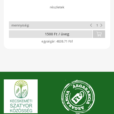
keménytarhonya mellé, csak ez jöhet számításba
1500 Ft / üveg
4838.71 Ft/l