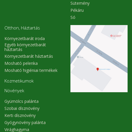
Sütemény
Pékáru
Só
Otthon, Háztartás
Környezetbarát iroda
Egyéb környezetbarát
háztartás
Környezetbarát háztartás
Mosható pelenka
Mosható higiéniai termékek
Kozmetikumok
Növények
Gyümölcs palánta
Szobai dísznövény
Kerti dísznövény
Gyógynövény palánta
Virághagyma