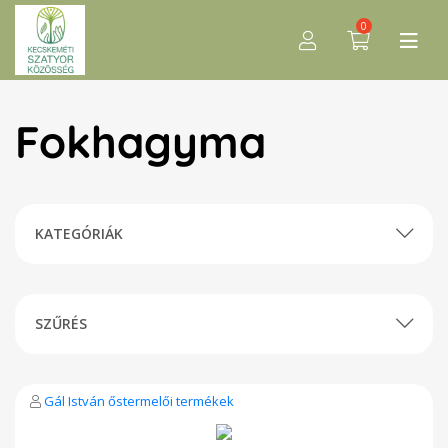
0
Fokhagyma
KATEGÓRIÁK
SZŰRÉS
Gál István őstermelői termékek