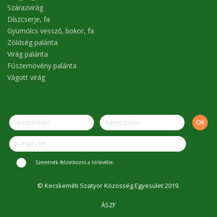
Szárazvirág
Díszcserje, fa
Gyümölcs vessző, bokor, fa
Zöldség palánta
Virág palánta
Fűszernövény palánta
Vágott virág
Szeretnék feliratkozni a hírlevélre.
© Kecskeméti Szatyor Közösség Egyesület 2019.
ÁSZF