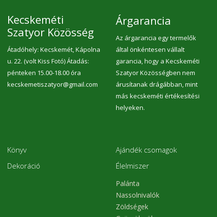
Kecskeméti
Árgarancia
Szatyor Közösség
Az árgarancia egy termelők
Átadóhely: Kecskemét, Kápolna
által önkéntesen vállalt
u. 22. (volt Kiss Fotó) Átadás:
garancia, hogy a Kecskeméti
pénteken 15.00-18.00 óra
Szatyor Közösségben nem
kecskemetiszatyor@gmail.com
árusítanak drágábban, mint
más kecskeméti értékesítési
helyeken.
Könyv
Ajándék csomagok
Dekoráció
Élelmiszer
Palánta
Nassolnivalók
Zöldségek