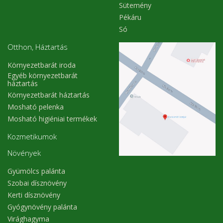
Sütemény
Pékáru
Só
Otthon, Háztartás
Környezetbarát iroda
Egyéb környezetbarát
háztartás
Környezetbarát háztartás
Mosható pelenka
Mosható higiéniai termékek
Kozmetikumok
Növények
Gyümölcs palánta
Szobai dísznövény
Kerti dísznövény
Gyógynövény palánta
Virághagyma