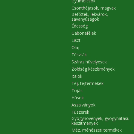
Gyümölcsök
Csonthéjasok, magvak
Befőttek, lekvárok,
savanyúságok
Édesség
Gabonafélék
Liszt
Olaj
Tészták
Száraz hüvelyesek
Zöldség készítmények
Italok
Tej, tejtermékek
Tojás
Húsok
Aszalványok
Fűszerek
Gyógynövények, gyógyhatású
készítmények
Méz, méhészeti termékek