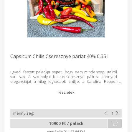
Capsicum Chilis Cseresznye párlat 40% 0,35 l
Egyedi festett palackja sejteti, hogy nem mindennapi italról
van szó. A szomolyai feketecseresznye pálinka könnyed
eleganciáját a világ legvadabb chilije, a Carolina Reaper
fűszerezi. A chilipaprika szárított formában kerül
beágyazásra a pálinkába - olyan mértékben, hogy az még
ízletes és kellemesen fogyasztható legyen. Az eredmény
egyszerre játékos és fékezhetetlen - haladó szellemű
fogyasztók számára nyit új dimenziót, amelyben a nyitány
gyümölcsös, a lecsengés viszont tüzes. A Capsicum nem csak
egy párlat, hanem egy kihívás, pohárban!
10900 Ft / palack
31142.86 Ft/l