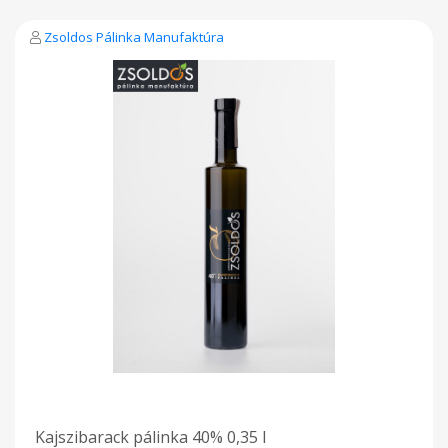
Pálinkáink közül a legnagyszerűbbek egyike. A pohárból
kilógó, parfümösen intenzív illatával tökéletesen harmonizáló
Zsoldos Pálinka Manufaktúra
ízvilága könnyen rabul ejt, újra és újra visszakóstolásra csábít.
Fogyasztását leginkább önmagában ajánljuk, érdemes több,
apró kortyban fogyasztani.
Kajszibarack pálinka 40% 0,35 l