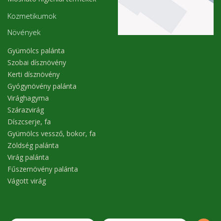
Kozmetikumok
Növények
Gyümölcs palánta
Szobai dísznövény
Kerti dísznövény
Gyógynövény palánta
Virághagyma
Szárazvirág
Díszcserje, fa
Gyümölcs vessző, bokor, fa
Zöldség palánta
Virág palánta
Fűszernövény palánta
Vágott virág