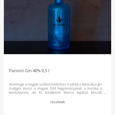
Pannon Gin 40% 0,5 l
Hommage a magyar szőlőműveléshez A párlat a klasszikus gin
ízvilágot ötvözi a magyar föld hagyományaival: a boróka a
kiindulópont, de fő karakterét Bianca fajtából készült
szőlőpárlatunk adja. Ezért viseli büszkén a "Magyar Termék"
védjegyet - mert a szellem hazai, az íz világszintű. Garantáltan
100 % magyar alapanyagból, 100 %-ban Magyarországon
készül.