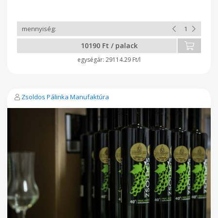
téveszthető illatú, ami egyéni ízléstől függően lehet kellemes
vagy éppen taszító hatású is. Pálinka alapanyagként az egyik
legmegosztóbb gyümölcs. Az édes, lekváros jelleg mellett
ízében, illatában jelen van fűszeres fanyarsága, és az érett
gyümölcsre jellemző egyfajta kesernye, ami nem hiba, hanem
10190 Ft / palack
a növény tulajdonsága.
29114.29 Ft/l
Zsoldos Pálinka Manufaktúra