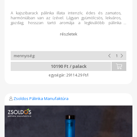
A kajszibarack pálinka illata intenzív, édes és zamatos,
harmóniában van az ízével. Lágyan gyümölcsös, lekváros,
gazdag, hosszan tartó aromája a legkiválóbb pálinka
élménnyé teszi fogyasztását. Alacsonyabb
alkoholtartalommal a gyümölcsössége jobban kiemelkedik.
Virágos, mézes karakterét izgalmasan fűszeressé teheti a
mandulás magzamat.
10190 Ft / palack
29114.29 Ft/l
Zsoldos Pálinka Manufaktúra