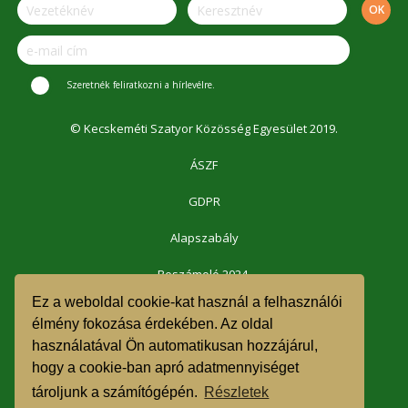
Szeretnék feliratkozni a hírlevélre.
© Kecskeméti Szatyor Közösség Egyesület 2019.
ÁSZF
GDPR
Alapszabály
Beszámoló 2024.
Ez a weboldal cookie-kat használ a felhasználói
Beszámoló 2023.
élmény fokozása érdekében. Az oldal
használatával Ön automatikusan hozzájárul,
Beszámoló 2022.
hogy a cookie-ban apró adatmennyiséget
Beszámoló 2021.
tároljunk a számítógépén.
Részletek