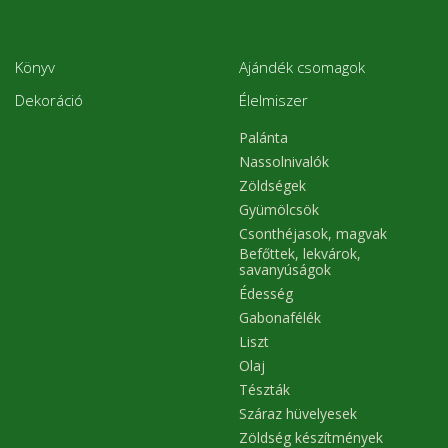
Könyv
Ajándék csomagok
Dekoráció
Élelmiszer
Palánta
Nassolnivalók
Zöldségek
Gyümölcsök
Csonthéjasok, magvak
Befőttek, lekvárok,
savanyúságok
Édesség
Gabonafélék
Liszt
Olaj
Tészták
Száraz hüvelyesek
Zöldség készítmények