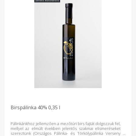
Birspálinka 40% 0,35 l
Pálinkánkhoz jellemzően a mezőtúri birs fajtát dolgozzuk fel,
mellyel az elmúlt években jelentős szakmai elismeréseket
szereztünk (Országos Pálinka- és Törkölypálinka Verseny