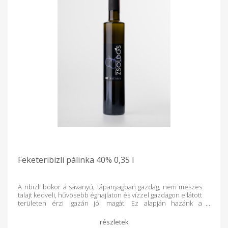
Feketeribizli pálinka 40% 0,35 l
A ribizli bokor a savanyú, tápanyagban gazdag, nem meszes
talajt kedveli, hűvösebb éghajlaton és vízzel gazdagon ellátott
területen érzi igazán jól magát. Ez alapján hazánk a
termőterületének déli határát jelenti, mégis a magas
talajvízállású helyeken előfordulása gyakoribb lehet. A belőle
készült pálinka nagyon karakteres, erőteljes, össze nem