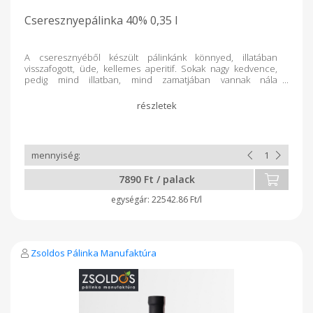
Cseresznyepálinka 40% 0,35 l
A cseresznyéből készült pálinkánk könnyed, illatában
visszafogott, üde, kellemes aperitif. Sokak nagy kedvence,
pedig mind illatban, mind zamatjában vannak nála
erőteljesebb, testesebb párlatot adó gyümölcsök. Játékosan
könnyed, finom és nem erős. Fogyasztása szobahőmérséklet
alatt, 18-20 Celsius fokon válik a legélvezetesebbé. Mivel nem
testes a párlat, az alkoholtartalmára különösen figyelni kell.
7890 Ft / palack
22542.86 Ft/l
Zsoldos Pálinka Manufaktúra