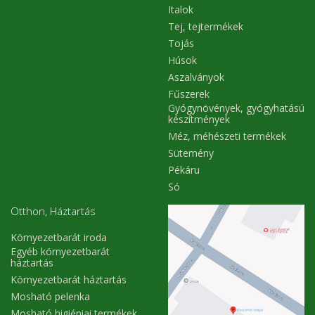
Italok
Tej, tejtermékek
Tojás
Húsok
Aszalványok
Fűszerek
Gyógynövények, gyógyhatású
készítmények
Méz, méhészeti termékek
Sütemény
Pékáru
Só
Otthon, Háztartás
Környezetbarát iroda
Egyéb környezetbarát
háztartás
Környezetbarát háztartás
Mosható pelenka
Mosható higiéniai termékek