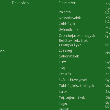
Dekoráció
Élelmiszer
Kö
Eg
Palánta
há
Kö
Nassolnivalók
há
Zöldségek
Mo
Gyümölcsök
Mo
Csonthéjasok, magvak
te
Befőttek, lekvárok,
savanyúságok
Ko
Édesség
sen
Nö
Gabonafélék
Liszt
Gy
Olaj
Sz
Tészták
Ke
Száraz hüvelyesek
Gy
Zöldség készítmények
Vi
Italok
Sz
Tej, tejtermékek
Dís
Gy
Tojás
bo
Húsok