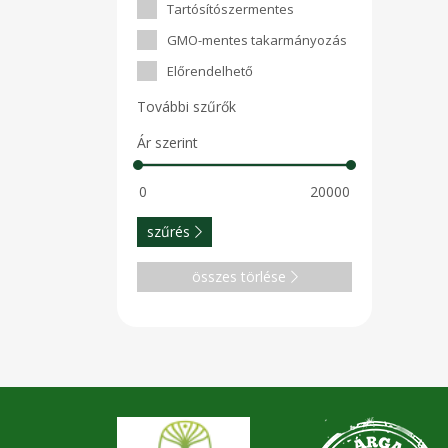
Tartósítószermentes
GMO-mentes takarmányozás
Előrendelhető
További szűrők
Ár szerint
szűrés
összes törlése