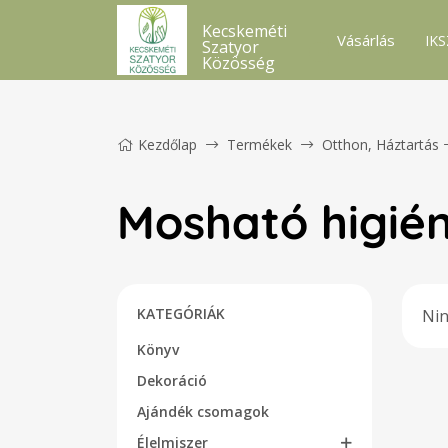
Kecskeméti
Vásárlás
IKS
Szatyor
Közösség
Kezdőlap
Termékek
Otthon, Háztartás
Mosható higién
KATEGÓRIÁK
Nin
Könyv
Dekoráció
Ajándék csomagok
Élelmiszer