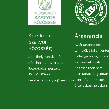
Kecskeméti
Árgarancia
Szatyor
Az árgarancia egy
Közösség
termelők által önkénte
vállalt garancia, hogy a
Átadóhely: Kecskemét,
Kecskeméti Szatyor
Kápolna u. 22. (volt Kiss
Közösségben nem
Fotó) Átadás: pénteken
árusítanak drágábban,
15.00-18.00 óra
mint más kecskeméti
kecskemetiszatyor@gmail.com
értékesítési helyeken.