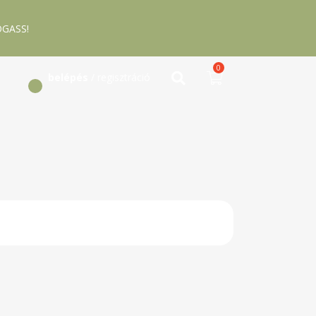
GASS!
0
belépés
/ regisztráció