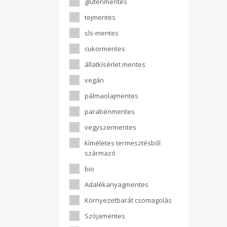
gluténmentes
tejmentes
sls-mentes
cukormentes
állatkísérlet mentes
vegán
pálmaolajmentes
parabénmentes
vegyszermentes
kíméletes termesztésből
származó
bio
Adalékanyagmentes
Környezetbarát csomagolás
Szójamentes