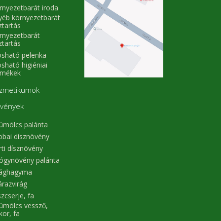
rnyezetbarát iroda
yéb környezetbarát
ztartás
rnyezetbarát
ztartás
sható pelenka
sható higiéniai
rmékek
zmetikumok
vények
ümölcs palánta
obai dísznövény
rti dísznövény
ógynövény palánta
rághagyma
árazvirág
zcserje, fa
ümölcs vessző,
kor, fa