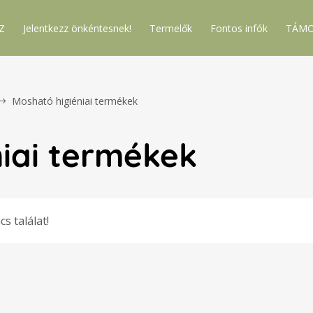
Z
Jelentkezz önkéntesnek!
Termelők
Fontos infók
TÁMO
Mosható higiéniai termékek
iai termékek
cs találat!