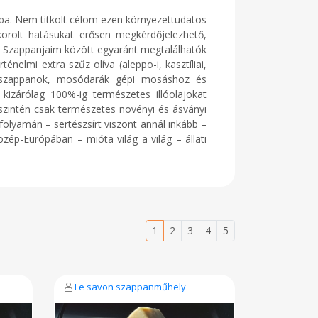
ba. Nem titkolt célom ezen környezettudatos
akorolt hatásukat erősen megkérdőjelezhető,
n. Szappanjaim között egyaránt megtalálhatók
lmi extra szűz olíva (aleppo-i, kasztíliai,
e szappanok, mosódarák gépi mosáshoz és
n kizárólag 100%-ig természetes illóolajokat
n szintén csak természetes növényi és ásványi
folyamán – sertészsírt viszont annál inkább –
ép-Európában – mióta világ a világ – állati
1
2
3
4
5
Le savon szappanműhely