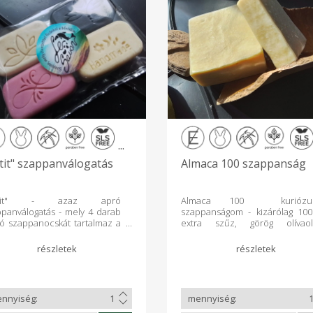
...
tit" szappanválogatás
Almaca 100 szappanság
etit" - azaz apró
Almaca 100 kuriózu
panválogatás - mely 4 darab
szappanságom - kizárólag 10
ló szappanocskát tartalmaz a
extra szűz, görög olívaol
 savon szappanműhely
felhasználásával, a történel
latából. A szappanok mérete
aleppo-i, castille-i, marseille-i 
úlya: 5,5 x 4 x 2 cm, 40 gr A
morocco-i szappano
mag tartalma : Jordán
hagyományát követve
dula (halványbarna, Hol-
tradicionális főzőtt eljáráss
geri iszappal és keserű
készítve, minimum 3 hónap
ula illóolajjal) Csendes éj (
érleléssel, illat és színany
kete, aktív szénnel
mentesen. Kiemelten ajánlo