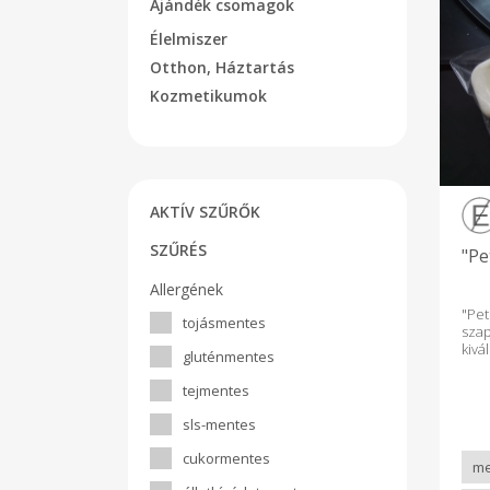
Ajándék csomagok
Élelmiszer
Otthon, Háztartás
Kozmetikumok
AKTÍV SZŰRŐK
SZŰRÉS
"Pe
Allergének
"P
tojásmentes
szap
kivá
gluténmentes
Le
kíná
tejmentes
és s
cso
sls-mentes
man
ten
cukormentes
mand
fe