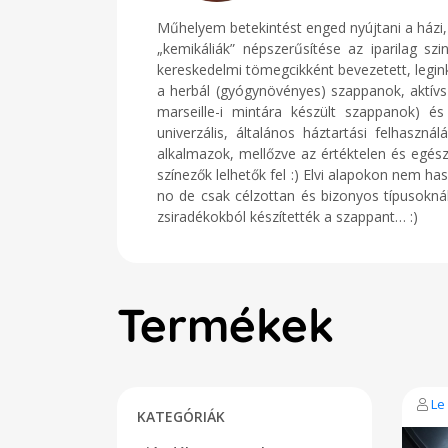
Műhelyem betekintést enged nyújtani a házi
„kemikáliák” népszerűsítése az iparilag sz
kereskedelmi tömegcikként bevezetett, legin
a herbál (gyógynövényes) szappanok, aktívs
marseille-i mintára készült szappanok)
univerzális, általános háztartási felhaszná
alkalmazok, mellőzve az értéktelen és egészs
színezők lelhetők fel :) Elvi alapokon nem h
no de csak célzottan és bizonyos típusokná
zsiradékokból készítették a szappant… :)
Termékek
Le
KATEGÓRIÁK