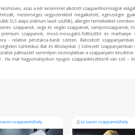
, kézműves, azaz a két kezemmel alkotott szappanfinomságok világá
intetizált, mesterséges vegyszerekből megalkotott, egészségre gy
kább SLS alapú (nátrium lauril szulfát), allergén termékekkel szembe
zenes szappanok, vega és vegán szappanok, samponszappanok, történe
 és prémium szappanok, mosó-mosogató-folttisztító és marhaep
lásra - relatíve pénztárca-barát szinten. Illatosított szappanjaimba
égtelen szintetikus illat és illóolajokat :) Színezett szappanjaimba
asználok pálmazsírt semmilyen viszonylatban a szappanjaim készítése 
l . Ha már hagyományokon nyugvó szappankészítésről van szó – Köz
 savon szappanműhely
Le savon szappanműhely