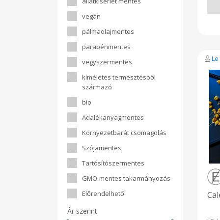
állatkísérlet mentes
és 
pacs
vegán
mage
ill
pálmaolajmentes
halv
parabénmentes
gyö
il
Le
vegyszermentes
össz
kók
kíméletes termesztésből
zsir
akt
származó
la
sz
bio
ter
Adalékanyagmentes
Oth
coco
Környezetbarát csomagolás
fat
acti
Szójamentes
lac
natu
Tartósítószermentes
GMO-mentes takarmányozás
Előrendelhető
Cal
Ár szerint