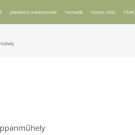
Z
Jelentkezz önkéntesnek!
Termelők
Fontos infók
TÁMO
műhely
appanműhely