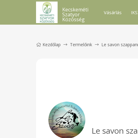
Kecskeméti
Vásárlás
IKS
Szatyor
Közösség
Kezdőlap
Termelőink
Le savon szappan
Le savon sz