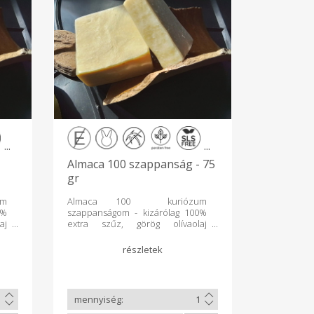
...
...
Almaca 100 szappanság - 75
gr
m
Almaca 100 kuriózum
0%
szappanságom - kizárólag 100%
aj
extra szűz, görög olívaolaj
mi
felhasználásával, a történelmi
és
aleppo-i, castille-i, marseille-i és
k
morocco-i szappanok
 -
hagyományát követve -
al
tradicionális főzőtt eljárással
os
készítve, minimum 3 hónapos
ag
érleléssel, illat és színanyag
tt
mentesen. Kiemelten ajánlott