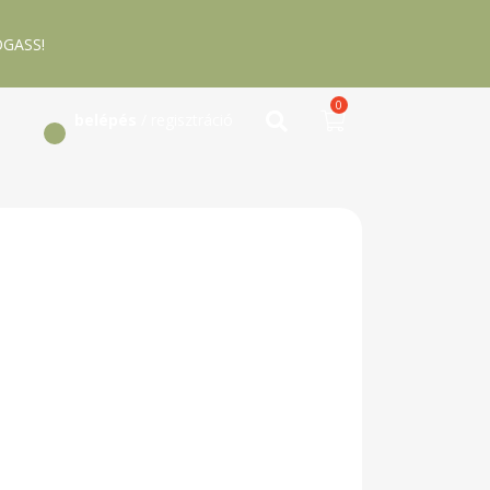
GASS!
0
belépés
/ regisztráció