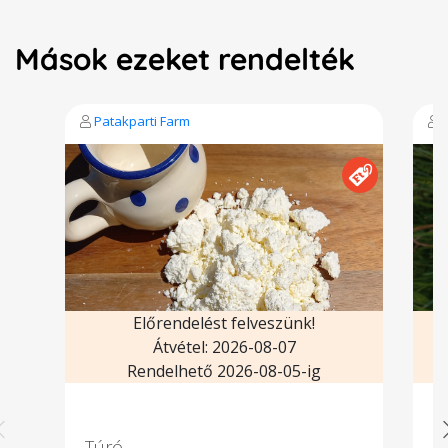
Mások ezeket rendelték
Patakparti Farm
Előrendelést felveszünk!
Átvétel: 2026-08-07
Rendelhető 2026-08-05-ig
Túró
Fe