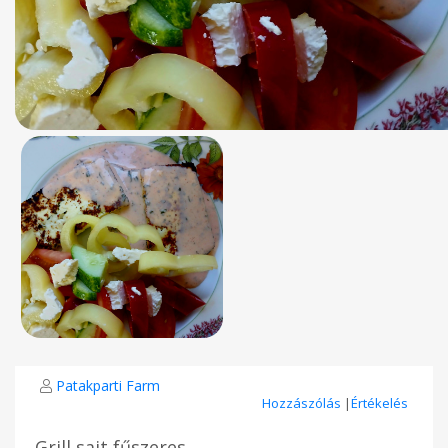
Patakparti Farm
Hozzászólás
|
Értékelés
Grill sajt fűszeres