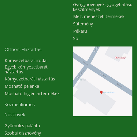
Gyógynövények, gyógyhatású
készítmények
Méz, méhészeti termékek
Sütemény
Pékáru
Só
Otthon, Háztartás
Környezetbarát iroda
Egyéb környezetbarát
háztartás
Környezetbarát háztartás
Mosható pelenka
Mosható higiéniai termékek
Kozmetikumok
Növények
Gyümölcs palánta
Szobai dísznövény