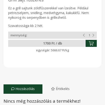
Ez a grill sajtunk zöldfűszerekkel van ìzesìtve. Pèldàul
petrezselyem, snidling, medvehgyma, kakukkfű. Nem
nyikorog ès serpenyőben is grillezhető.
Szavatossàga kb 2 hèt.
1700 Ft / db
5666.67 Ft/kg
Hozzászólás
Értékelés
Nincs még hozzászólás a termékhez!