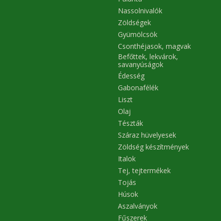
Nassolnivalók
Zöldségek
Gyümölcsök
Csonthéjasok, magvak
Befőttek, lekvárok,
savanyúságok
Édesség
Gabonafélék
Liszt
Olaj
Tészták
Száraz hüvelyesek
Zöldség készítmények
Italok
Tej, tejtermékek
Tojás
Húsok
Aszalványok
Fűszerek