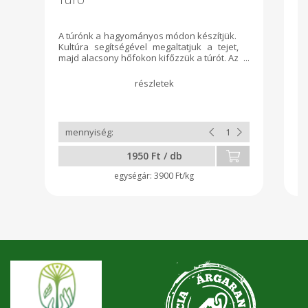
A túrónk a hagyományos módon készítjük.
Fe
Kultúra segítségével megaltatjuk a tejet,
hè
majd alacsony hőfokon kifőzzük a túrót. Az
pi
alvadékot hagyjuk kicsöpögni. Nem
mossuk ki a savót a túróból.
1950 Ft / db
3900 Ft/kg