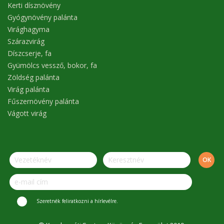
Kerti dísznövény
Gyógynövény palánta
Virághagyma
Szárazvirág
Díszcserje, fa
Gyümölcs vessző, bokor, fa
Zöldség palánta
Virág palánta
Fűszernövény palánta
Vágott virág
Szeretnék feliratkozni a hírlevélre.