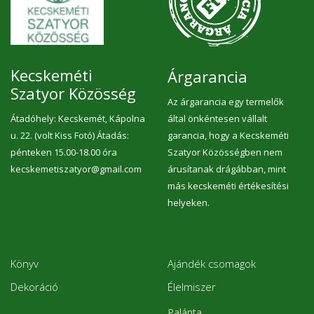
Kecskeméti
Árgarancia
Szatyor Közösség
Az árgarancia egy termelők
Átadóhely: Kecskemét, Kápolna
által önkéntesen vállalt
u. 22. (volt Kiss Fotó) Átadás:
garancia, hogy a Kecskeméti
pénteken 15.00-18.00 óra
Szatyor Közösségben nem
kecskemetiszatyor@gmail.com
árusítanak drágábban, mint
más kecskeméti értékesítési
helyeken.
Könyv
Ajándék csomagok
Dekoráció
Élelmiszer
Palánta