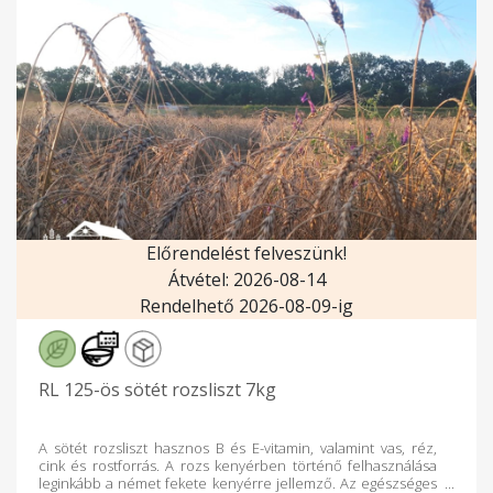
Előrendelést felveszünk!
Átvétel: 2026-08-14
Rendelhető 2026-08-09-ig
RL 125-ös sötét rozsliszt 7kg
A sötét rozsliszt hasznos B és E-vitamin, valamint vas, réz,
cink és rostforrás. A rozs kenyérben történő felhasználása
leginkább a német fekete kenyérre jellemző. Az egészséges