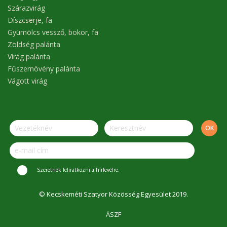
Szárazvirág
Díszcserje, fa
Gyümölcs vessző, bokor, fa
Zöldség palánta
Virág palánta
Fűszernövény palánta
Vágott virág
Szeretnék feliratkozni a hírlevélre.
© Kecskeméti Szatyor Közösség Egyesület 2019.
ÁSZF