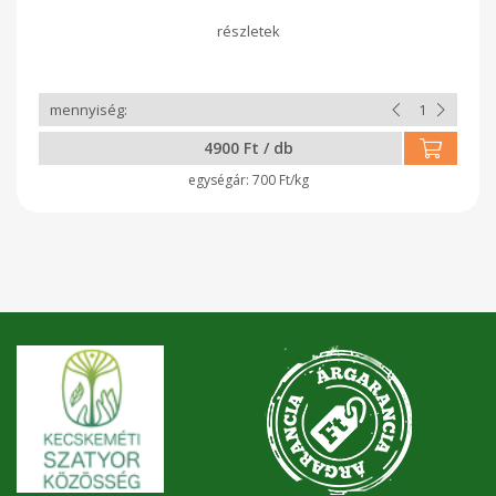
táplálkozás követői és a savanykás ízvilág kedvelői is
előszeretettel fogyasztják a rozskenyeret. Tápértéke sokkal
jobb, mert egy szelet rozskenyér 2-3 szelet fehér kenyér
tápértékének felel meg. Fogyasztása egészséges, nagyon
gyorsan jóllakottság érzetet ad, hosszú órákon át biztosítja az
energiát szervezetünk számára. Gyakori fogyasztása
kedvezően befolyásolja a bélműködést, csökkenti a
koleszterinszintet és segít a székrekedés, valamint aranyeres
4900 Ft / db
panaszok esetén is. Kenyéren kívül sütemények, kekszek,
mézesek készítésére használják. Mesterséges anyagokat
700 Ft/kg
nem tartalmaz.