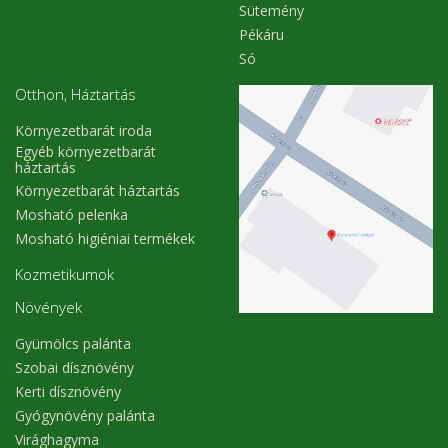
Sütemény
Pékáru
Só
Otthon, Háztartás
Környezetbarát iroda
Egyéb környezetbarát
háztartás
Környezetbarát háztartás
Mosható pelenka
Mosható higiéniai termékek
Kozmetikumok
Növények
Gyümölcs palánta
Szobai dísznövény
Kerti dísznövény
Gyógynövény palánta
Virághagyma