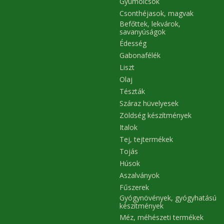
Gyümölcsök
Csonthéjasok, magvak
Befőttek, lekvárok,
savanyúságok
Édesség
Gabonafélék
Liszt
Olaj
Tészták
Száraz hüvelyesek
Zöldség készítmények
Italok
Tej, tejtermékek
Tojás
Húsok
Aszalványok
Fűszerek
Gyógynövények, gyógyhatású
készítmények
Méz, méhészeti termékek