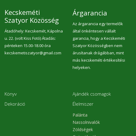
Kecskeméti
Árgarancia
Szatyor Közösség
Az árgarancia egy termelők
Átadóhely: Kecskemét, Kápolna
által önkéntesen vállalt
u. 22. (volt Kiss Fotó) Átadás:
garancia, hogy a Kecskeméti
pénteken 15.00-18.00 óra
Szatyor Közösségben nem
kecskemetiszatyor@gmail.com
árusítanak drágábban, mint
más kecskeméti értékesítési
helyeken.
Könyv
Ajándék csomagok
Dekoráció
Élelmiszer
Palánta
Nassolnivalók
Zöldségek