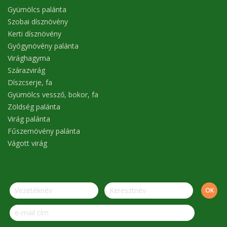
Gyümölcs palánta
Szobai dísznövény
Kerti dísznövény
Gyógynövény palánta
Virághagyma
Szárazvirág
Díszcserje, fa
Gyümölcs vessző, bokor, fa
Zöldség palánta
Virág palánta
Fűszernövény palánta
Vágott virág