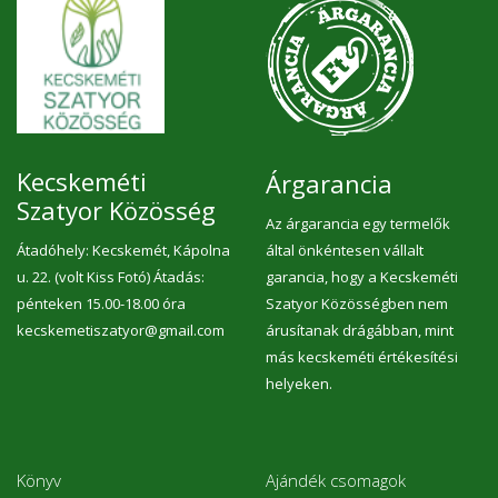
Kecskeméti
Árgarancia
Szatyor Közösség
Az árgarancia egy termelők
Átadóhely: Kecskemét, Kápolna
által önkéntesen vállalt
u. 22. (volt Kiss Fotó) Átadás:
garancia, hogy a Kecskeméti
pénteken 15.00-18.00 óra
Szatyor Közösségben nem
kecskemetiszatyor@gmail.com
árusítanak drágábban, mint
más kecskeméti értékesítési
helyeken.
Könyv
Ajándék csomagok