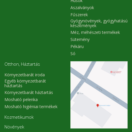
Húsok
Aszalványok
Fűszerek
Gyógynövények, gyógyhatású
készítmények
Méz, méhészeti termékek
Sütemény
Pékáru
Só
Otthon, Háztartás
Környezetbarát iroda
Egyéb környezetbarát
háztartás
Környezetbarát háztartás
Mosható pelenka
Mosható higiéniai termékek
Kozmetikumok
Növények