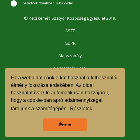
Szeretnék feliratkozni a hírlevélre.
© Kecskeméti Szatyor Közösség Egyesület 2019.
ÁSZF
GDPR
Alapszabály
Beszámoló 2024.
Ez a weboldal cookie-kat használ a felhasználói
Beszámoló 2023.
élmény fokozása érdekében. Az oldal
használatával Ön automatikusan hozzájárul,
Beszámoló 2022.
hogy a cookie-ban apró adatmennyiséget
Beszámoló 2021.
tároljunk a számítógépén.
Részletek
1% felajánlás 2023.
Értem