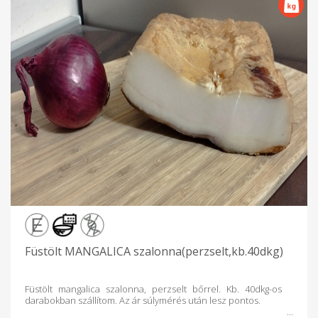
Füstölt MANGALICA szalonna(perzselt,kb.40dkg)
Füstölt mangalica szalonna, perzselt bőrrel. Kb. 40dkg-os
darabokban szállítom. Az ár súlymérés után lesz pontos.