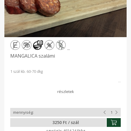
...
MANGALICA szalámi
1 szál kb. 60-70 dkg
3250 Ft / szál
4924.24 Ft/kg