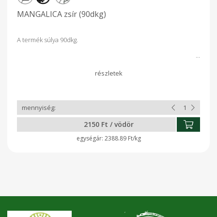
MANGALICA zsír (90dkg)
A termék súlya 90dkg.
2150 Ft / vödör
2388.89 Ft/kg