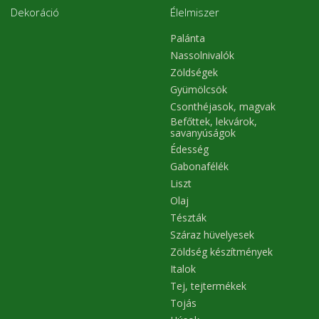
Dekoráció
Élelmiszer
Palánta
Nassolnivalók
Zöldségek
Gyümölcsök
Csonthéjasok, magvak
Befőttek, lekvárok,
savanyúságok
Édesség
Gabonafélék
Liszt
Olaj
Tészták
Száraz hüvelyesek
Zöldség készítmények
Italok
Tej, tejtermékek
Tojás