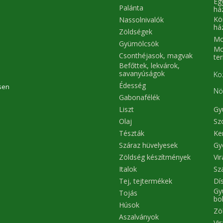
Eg
Palánta
há
Kö
Nassolnivalók
há
Zöldségek
Mo
Gyümölcsök
Mo
Csonthéjasok, magvak
te
Befőttek, lekvárok,
savanyúságok
Ko
Édesség
sen
Nö
Gabonafélék
Liszt
Gy
Olaj
Sz
Tészták
Ke
Száraz hüvelyesek
Gy
Zöldség készítmények
Vi
Italok
Sz
Tej, tejtermékek
Dís
Gy
Tojás
bo
Húsok
Zö
Aszalványok
Vi