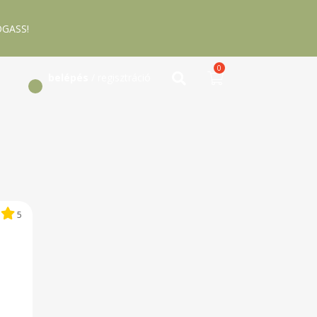
GASS!
0
belépés
/ regisztráció
5