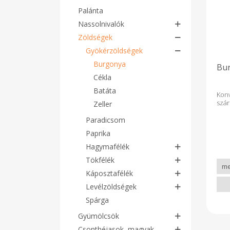
Palánta
Nassolnivalók
Zöldségek
Gyökérzöldségek
Burgonya
Bur
Cékla
Batáta
Kon
szá
Zeller
Paradicsom
Paprika
Hagymafélék
Tökfélék
Káposztafélék
Levélzöldségek
Spárga
Gyümölcsök
Csonthéjasok, magvak