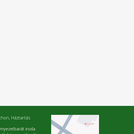
thon, Háztartás
rnyezetbarát iroda