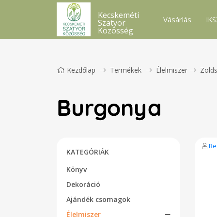
Kecskeméti
Vásárlás
IKS
Szatyor
Közösség
Kezdőlap
Termékek
Élelmiszer
Zöld
Burgonya
Be
KATEGÓRIÁK
Könyv
Dekoráció
Ajándék csomagok
Élelmiszer