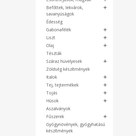
Befőttek, lekvárok,
savanyúságok
Édesség
Gabonafélék
Liszt
Olaj
Tészták
Száraz hüvelyesek
Zöldség készítmények
Italok
Tej, tejtermékek
Tojás
Húsok
Aszalványok
Fűszerek
Gyógynövények, gyógyhatású
készítmények