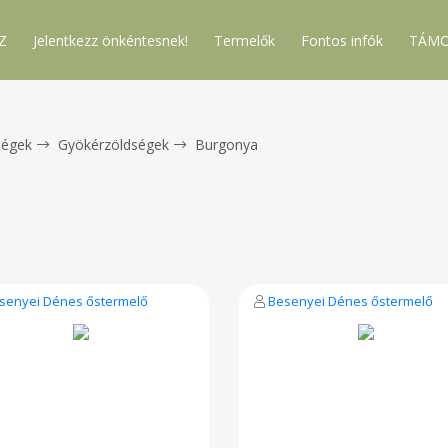
Z
Jelentkezz önkéntesnek!
Termelők
Fontos infók
TÁMO
ségek
Gyökérzöldségek
Burgonya
senyei Dénes őstermelő
Besenyei Dénes őstermelő