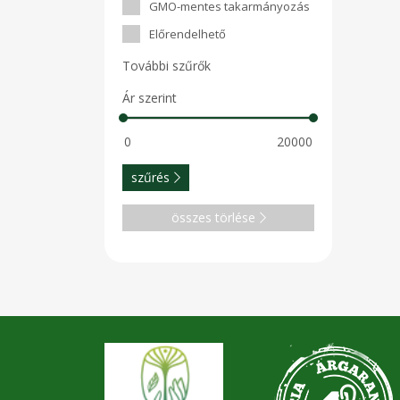
GMO-mentes takarmányozás
Előrendelhető
További szűrők
Ár szerint
szűrés
összes törlése