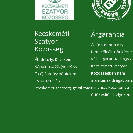
Kecskeméti
Árgarancia
Szatyor
Az árgarancia egy
Közösség
termelők által önkénte
vállalt garancia, hogy a
Átadóhely: Kecskemét,
Kecskeméti Szatyor
Kápolna u. 22. (volt Kiss
Közösségben nem
Fotó) Átadás: pénteken
árusítanak drágábban,
15.00-18.00 óra
mint más kecskeméti
kecskemetiszatyor@gmail.com
értékesítési helyeken.