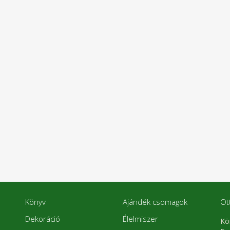
Könyv
Ajándék csomagok
Ot
Dekoráció
Élelmiszer
Kö