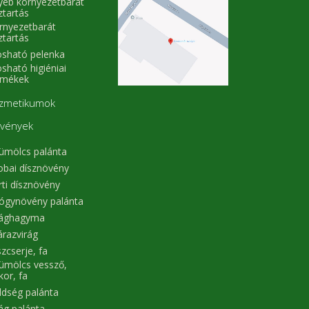
yéb környezetbarát
ztartás
rnyezetbarát
ztartás
sható pelenka
sható higiéniai
rmékek
zmetikumok
vények
ümölcs palánta
obai dísznövény
rti dísznövény
ógynövény palánta
rághagyma
árazvirág
zcserje, fa
ümölcs vessző,
kor, fa
ldség palánta
rág palánta