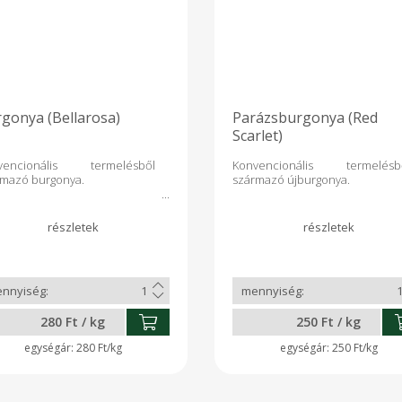
gonya (Bellarosa)
Parázsburgonya (Red
Scarlet)
vencionális termelésből
Konvencionális termelésb
rmazó burgonya.
származó újburgonya.
280 Ft / kg
250 Ft / kg
280 Ft/kg
250 Ft/kg