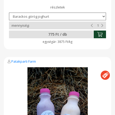
savanykás, mégis harmonikus – pontosan az a fajta joghurt,
amit önmagában is élmény fogyasztani. Tökéletes választás
friss gyümölccsel, mézzel, granolával, de sós ételekhez,
mártásokhoz vagy főzéshez is kiváló. Nincs benne semmi
felesleges: csak minőségi tej és gondos odafigyelés. 1db
ízesített joghurt = 20 dkg 1db natúr joghurt = 20 dkg
775 Ft / db
3875 Ft/kg
Patakparti Farm