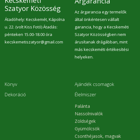
Kecskeméti
Árgarancia
Szatyor Közösség
Az árgarancia egy termelők
Átadóhely: Kecskemét, Kápolna
által önkéntesen vállalt
u. 22. (volt Kiss Fotó) Átadás:
garancia, hogy a Kecskeméti
pénteken 15.00-18.00 óra
Szatyor Közösségben nem
kecskemetiszatyor@gmail.com
árusítanak drágábban, mint
más kecskeméti értékesítési
helyeken.
Könyv
Ajándék csomagok
Dekoráció
Élelmiszer
Palánta
Nassolnivalók
Zöldségek
Gyümölcsök
Csonthéjasok, magvak