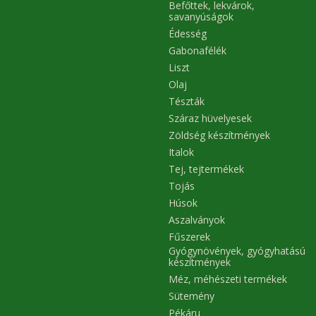
Befőttek, lekvárok,
savanyúságok
Édesség
Gabonafélék
Liszt
Olaj
Tészták
Száraz hüvelyesek
Zöldség készítmények
Italok
Tej, tejtermékek
Tojás
Húsok
Aszalványok
Fűszerek
Gyógynövények, gyógyhatású
készítmények
Méz, méhészeti termékek
Sütemény
Pékáru