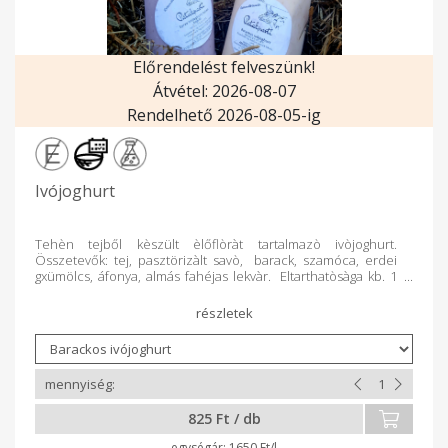
Előrendelést felveszünk!
Átvétel: 2026-08-07
Rendelhető 2026-08-05-ig
Ivójoghurt
Tehèn tejből kèszült èlőflòràt tartalmazò ivòjoghurt.
Összetevők: tej, pasztörizàlt savò, barack, szamóca, erdei
gxümölcs, áfonya, almás fahéjas lekvàr. Eltarthatòsàga kb. 1
hèt
825 Ft / db
1650 Ft/l