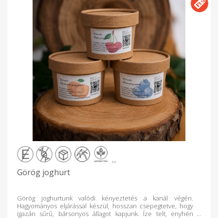
...
Görög joghurt
Görög joghurtunk valódi kényeztetés a kanál végén.
Hagyományos eljárással készül, hosszan csepegtetve, hogy
igazán sűrű, bársonyos állagot kapjunk. Íze telt, enyhén