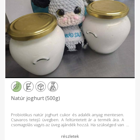
Natúr joghurt (500g)
Probiotikus natúr joghurt cukor és adalék anyag mentesen.
Csavaros tetejű üvegben. A feltüntetett ár a termék ára. A
csomagolás vagyis az üveg ajándék hozzá. Ha szükséged van
rá megtartod ha nincs szükséged rá és visszahozod nekünk
azt megköszönjük.