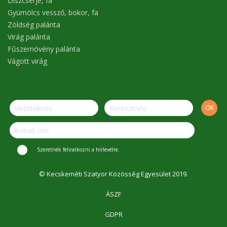
Díszcserje, fa
Gyümölcs vessző, bokor, fa
Zöldség palánta
Virág palánta
Fűszernövény palánta
Vágott virág
Szeretnék feliratkozni a hírlevélre.
© Kecskeméti Szatyor Közösség Egyesület 2019.
ÁSZF
GDPR