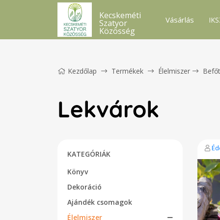
Kecskeméti
Vásárlás
IKS
Szatyor
Közösség
Kezdőlap
Termékek
Élelmiszer
Befőt
Lekvárok
Éd
KATEGÓRIÁK
Könyv
Dekoráció
Ajándék csomagok
Élelmiszer