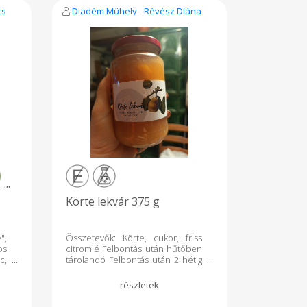
cs
Diadém Műhely - Révész Diána
...
Körte lekvár 375 g
",
Összetevők: Körte, cukor, friss
os
citromlé Felbontás után hűtőben
c,
tárolandó Felbontás után 2 hétig
be
fogyasztható Felbontás nélkül 1
évig eltartható Készítette: Révész
Diána kistermelő 6050
Lajosmizse, Bene tanya 160/B