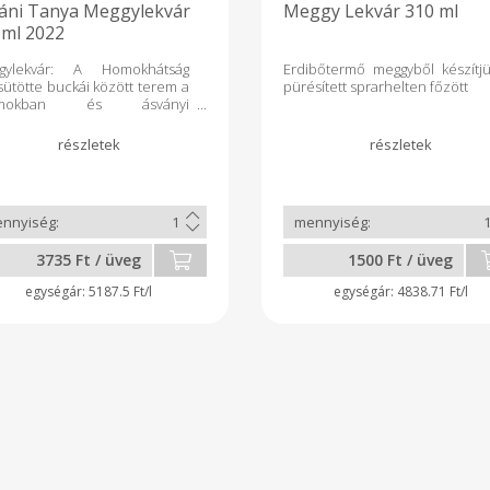
áni Tanya Meggylekvár
Meggy Lekvár 310 ml
ml 2022
gylekvár: A Homokhátság
Erdibőtermő meggyből készítjü
ütötte buckái között terem a
pürésített sprarhelten főzött
tamokban és ásványi
agokban gazdag meggy,
ynek legjavából készülnek
mékeink. A kizárólag saját
melésű, vegyszermentes
ölcsökből előállított ízletes
vár tartósítószert nem
talmaz, így gyermekek és
tósítószer érzékenyek is
3735 Ft / üveg
1500 Ft / üveg
aszthatják. Kóstolja meg és
ezze fel benne a nagymama
5187.5 Ft/l
4838.71 Ft/l
al készített feledhetetlen
ket! Tartalom: 100% meggy,
% cukor Hőkezeléssel
tósítva! Felbontás után
ben tárolandó!