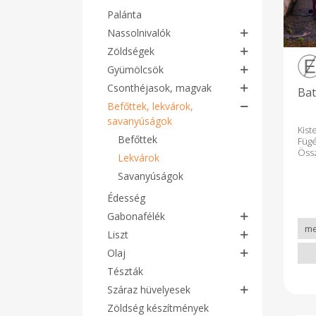
Palánta
Nassolnivalók
Zöldségek
Gyümölcsök
Csonthéjasok, magvak
Bat
Befőttek, lekvárok,
savanyúságok
Kis
Befőttek
Füg
Öss
Lekvárok
füg
tar
Savanyúságok
Fel
Édesség
ala
pir
Gabonafélék
kek
Liszt
Olaj
Tészták
Száraz hüvelyesek
Zöldség készítmények