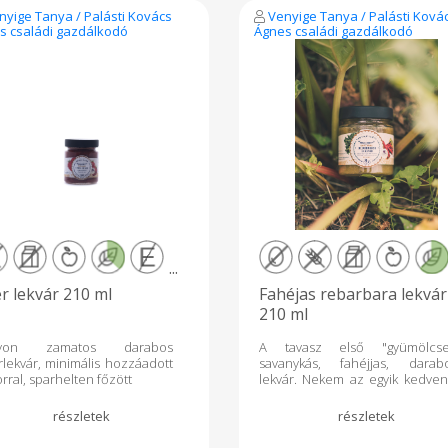
nyige Tanya / Palásti Kovács
Venyige Tanya / Palásti Ková
s családi gazdálkodó
Ágnes családi gazdálkodó
...
r lekvár 210 ml
Fahéjas rebarbara lekvár
210 ml
gyon zamatos darabos
A tavasz első "gyümölcse
lekvár, minimális hozzáadott
savanykás, fahéjjas, darab
rral, sparhelten főzött
lekvár. Nekem az egyik kedven
nagyon finom kaláccsal és pité
rakva sem utolsó