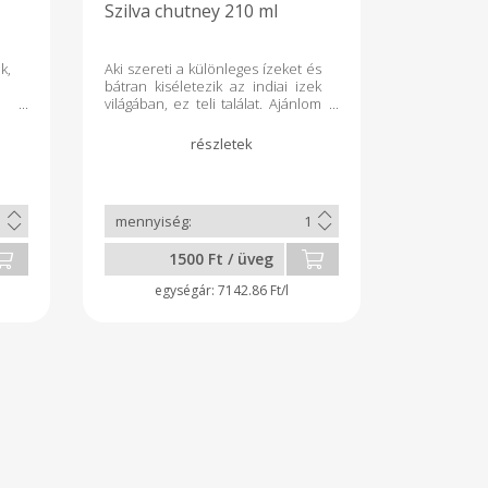
Szilva chutney 210 ml
k,
Aki szereti a különleges ízeket és
bátran kiséletezik az indiai izek
világában, ez teli találat. Ajánlom
kacsához,
szűzpecsenyéhez,sertés húsból
készült ételekhez, de érdemes
nyers zöldségmártogatónak is
kiprobálni. 14 féle fűszer van
benne édes-csipős és savanyú is
egyben, fő fűszere a rozmaring
és a chili
1500 Ft / üveg
7142.86 Ft/l