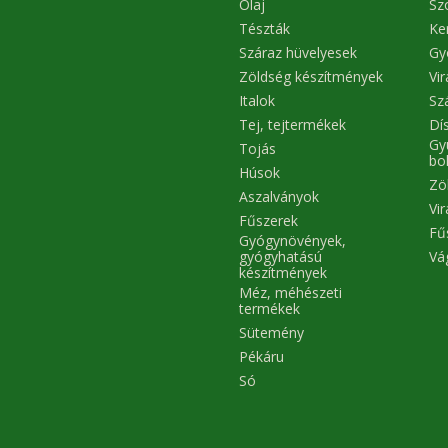
Olaj
Sz
Tészták
Ke
Száraz hüvelyesek
Gy
Zöldség készítmények
Vi
Italok
Sz
Tej, tejtermékek
Dís
Gy
Tojás
bo
Húsok
Zö
Aszalványok
Vi
Fűszerek
Fű
Gyógynövények,
Vá
gyógyhatású
készítmények
Méz, méhészeti
termékek
Sütemény
Pékáru
Só