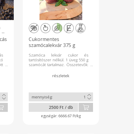
...
cás
Cukormentes
szamócalekvár 375 g
ás
Szamóca lekvár cukor és
tó
tartósítószer nélkül. 1 üveg 550 g
tt
szamócát tartalmaz. Összetevők:
a,
Szamóca, agar-agar Felbontás
az
után hűtőben tárolandó
ás
Felbontás után 2 hétig
tt
fogyasztható Felbontás nélkül 6
m:
hónapig eltartható Készítette:
k,
Révész Diána kistermelő 6050
ak
Lajosmizse, Bene tanya 160/B
ás
Rsz: 02 T 2816 Tel: +36 70 941
2500 Ft / db
lé
0823
it
6666.67 Ft/kg