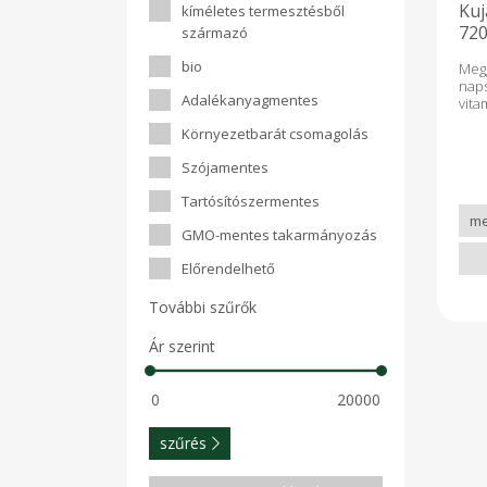
Kuj
kíméletes termesztésből
720
származó
bio
Meg
naps
Adalékanyagmentes
vi
any
Környezetbarát csomagolás
mel
ter
Szójamentes
ter
gyüm
Tartósítószermentes
lek
tar
GMO-mentes takarmányozás
tar
fogy
Előrendelhető
fed
ált
További szűrők
íze
10
Ár szerint
tar
hűtő
szűrés