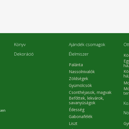
Könyv
Ajándék csomagok
Ot
Dekoráció
Élelmiszer
Kö
Eg
Palánta
há
Kö
Nassolnivalók
há
Zöldségek
Mo
Gyümölcsök
Mo
Csonthéjasok, magvak
te
Befőttek, lekvárok,
savanyúságok
Ko
Édesség
sen
Nö
Gabonafélék
Liszt
Gy