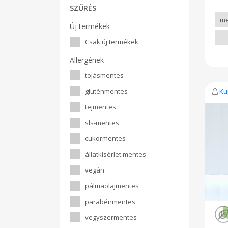
SZŰRÉS
Új termékek
Csak új termékek
Allergének
tojásmentes
gluténmentes
Ku
tejmentes
sls-mentes
cukormentes
állatkísérlet mentes
vegán
pálmaolajmentes
parabénmentes
vegyszermentes