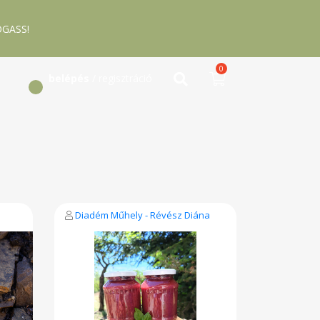
GASS!
0
belépés
/ regisztráció
Diadém Műhely - Révész Diána