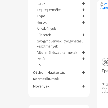
Italok
Ve
Ágne
Tej, tejtermékek
Tojás
Húsok
Aszalványok
Fűszerek
Gyógynövények, gyógyhatású
készítmények
Méz, méhészeti termékek
Pékáru
Só
Epe
Otthon, Háztartás
Kozmetikumok
Na
Növények
eper
cuko