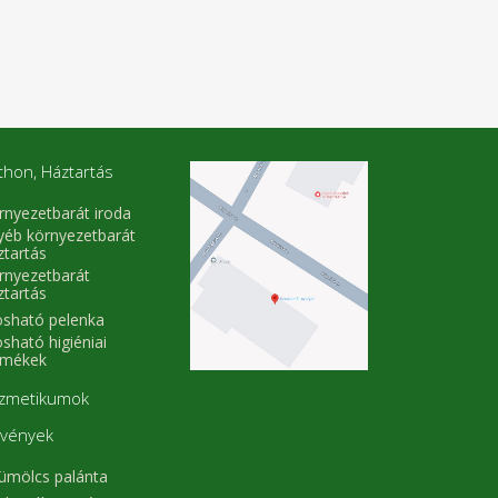
thon, Háztartás
rnyezetbarát iroda
yéb környezetbarát
ztartás
rnyezetbarát
ztartás
sható pelenka
sható higiéniai
rmékek
zmetikumok
vények
ümölcs palánta