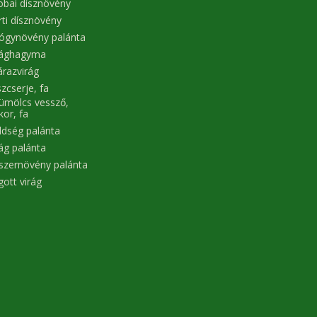
obai dísznövény
rti dísznövény
ógynövény palánta
rághagyma
árazvirág
zcserje, fa
ümölcs vessző,
kor, fa
ldség palánta
rág palánta
szernövény palánta
gott virág