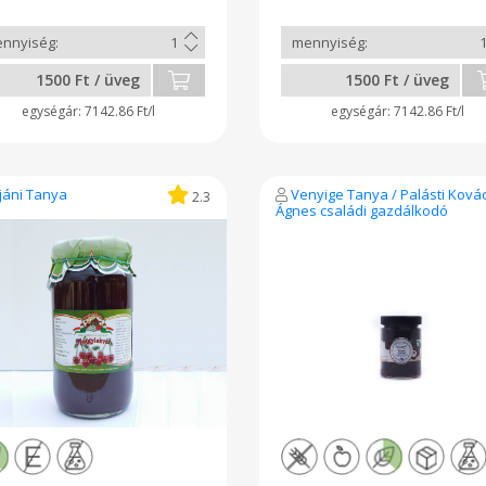
1500 Ft / üveg
1500 Ft / üveg
7142.86 Ft/l
7142.86 Ft/l
jáni Tanya
Venyige Tanya / Palásti Ková
2.3
Ágnes családi gazdálkodó