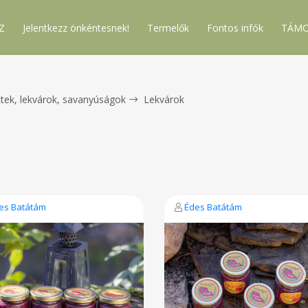
Z
Jelentkezz önkéntesnek!
Termelők
Fontos infók
TÁMO
tek, lekvárok, savanyúságok
Lekvárok
es Batátám
Édes Batátám