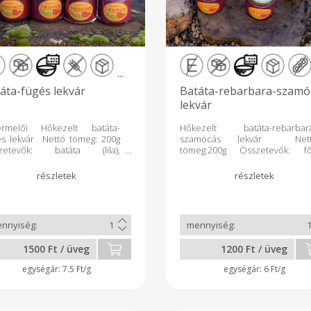
...
áta-fügés lekvár
Batáta-rebarbara-szamó
lekvár
termelői Hőkezelt batáta-
Hőkezelt batáta-rebarbar
és lekvár Nettó tömeg: 200g
szamócás lekvár Net
zetevők: batáta (lila),
tömeg:200g Összetevők: fő
e.alma, fahéj,szőlőlé. Nem
batáta (lila), rebarbar
talmaz hozzáadott cukrot.
szamóca, szőlőlé. Nem tartalm
bontás után hűtőből 10nap
hozzáadott cukrot. Felbont
tt elfogyasztandó! Ajánlom:
után hűtőből 10nap ala
ítóshoz, palacsintába,
elfogyasztandó! Ajánlo
szekhez,müzlibe.
pirítóshoz, desszertne
kekszekhez,palacsintába. Ann
aki szereti az édes-savanyk
1500 Ft / üveg
1200 Ft / üveg
ízeket akár sült, párolt hús mel
is jó választás. A rebarbara kics
7.5 Ft/g
6 Ft/g
fanyarkás íze kiérződik.