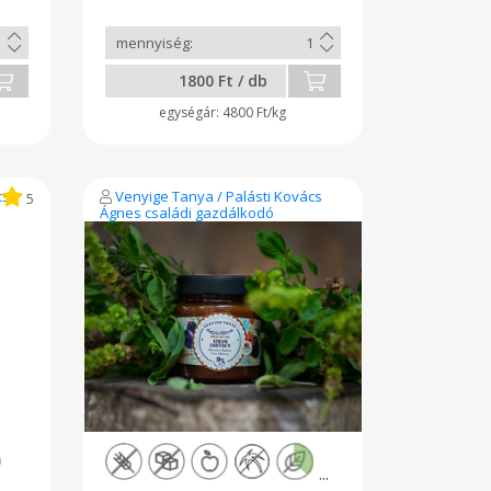
Rsz: 02 T 2816 Tel: +36 70 941
0823
1800 Ft / db
4800 Ft/kg
cs
Venyige Tanya / Palásti Kovács
5
Ágnes családi gazdálkodó
...