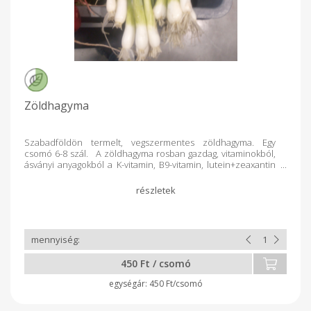
Zöldhagyma
Szabadföldön termelt, vegszermentes zöldhagyma. Egy
csomó 6-8 szál. A zöldhagyma rosban gazdag, vitaminokból,
ásványi anyagokból a K-vitamin, B9-vitamin, lutein+zeaxantin
és vas van benne jelentősebb mennyiségben. A-, B9- és C-
vitamin tartalma sem elhanyagolható.
450 Ft / csomó
450 Ft/csomó