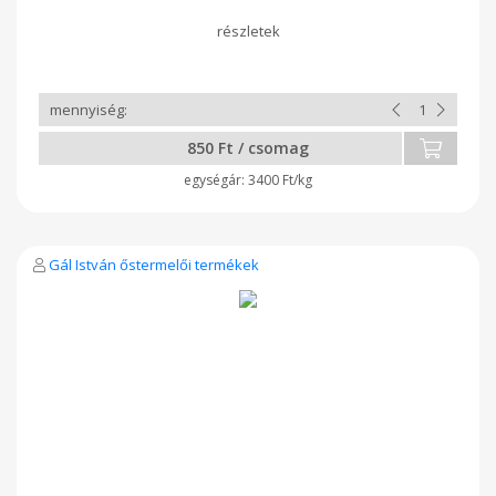
850 Ft / csomag
3400 Ft/kg
Gál István őstermelői termékek