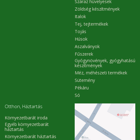
Száraz hüvelyesek
Zöldség készítmények
Italok
Tej, tejtermékek
Tojás
Húsok
Aszalványok
Fűszerek
Gyógynövények, gyógyhatású
készítmények
Méz, méhészeti termékek
Sütemény
Pékáru
Só
Otthon, Háztartás
Környezetbarát iroda
Egyéb környezetbarát
háztartás
Környezetbarát háztartás