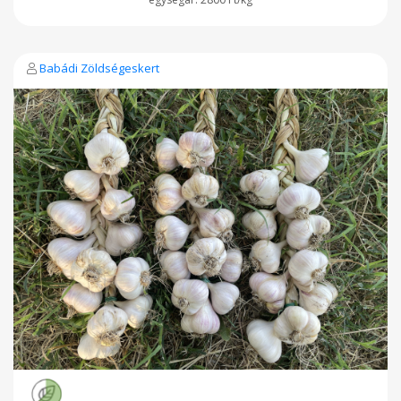
Babádi Zöldségeskert