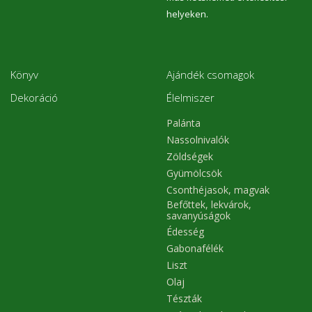
helyeken.
Könyv
Ajándék csomagok
Dekoráció
Élelmiszer
Palánta
Nassolnivalók
Zöldségek
Gyümölcsök
Csonthéjasok, magvak
Befőttek, lekvárok,
savanyúságok
Édesség
Gabonafélék
Liszt
Olaj
Tészták