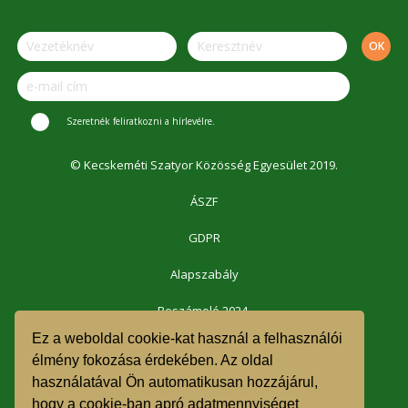
Szeretnék feliratkozni a hírlevélre.
© Kecskeméti Szatyor Közösség Egyesület 2019.
ÁSZF
GDPR
Alapszabály
Beszámoló 2024.
Ez a weboldal cookie-kat használ a felhasználói
Beszámoló 2023.
élmény fokozása érdekében. Az oldal
használatával Ön automatikusan hozzájárul,
Beszámoló 2022.
hogy a cookie-ban apró adatmennyiséget