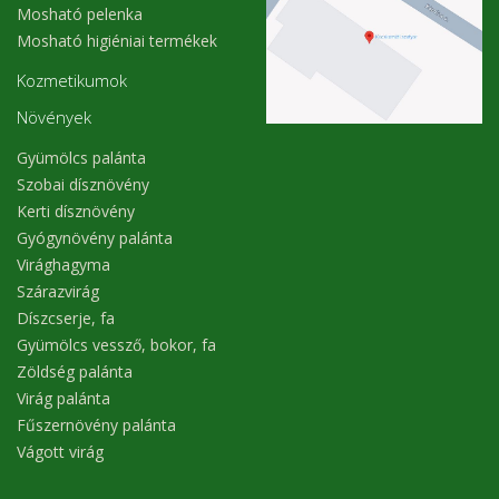
Mosható pelenka
Mosható higiéniai termékek
Kozmetikumok
Növények
Gyümölcs palánta
Szobai dísznövény
Kerti dísznövény
Gyógynövény palánta
Virághagyma
Szárazvirág
Díszcserje, fa
Gyümölcs vessző, bokor, fa
Zöldség palánta
Virág palánta
Fűszernövény palánta
Vágott virág