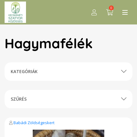
0
Hagymafélék
KATEGÓRIÁK
SZŰRÉS
Babádi Zöldségeskert