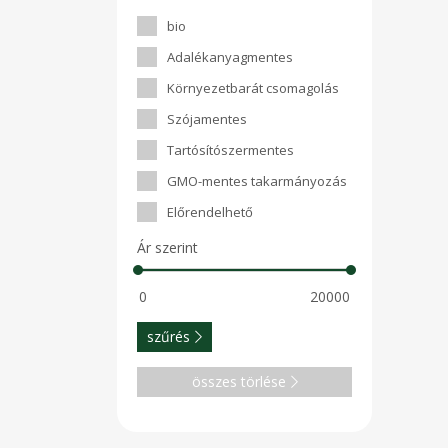
bio
Adalékanyagmentes
Környezetbarát csomagolás
Szójamentes
Tartósítószermentes
GMO-mentes takarmányozás
Előrendelhető
Ár szerint
szűrés
összes törlése