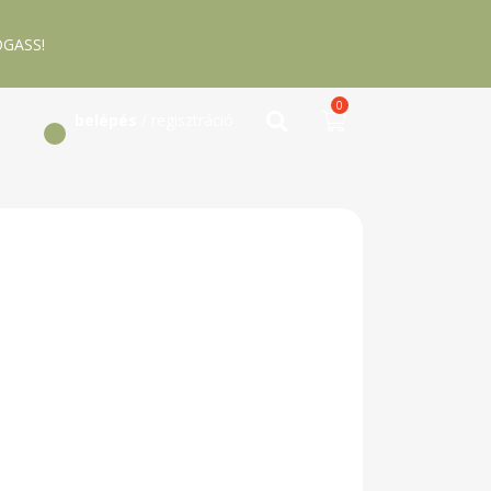
GASS!
0
belépés
/ regisztráció