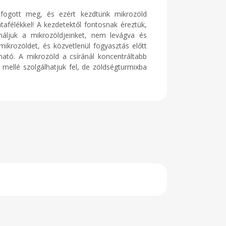
z fogott meg, és ezért kezdtünk mikrozöld
afélékkel! A kezdetektől fontosnak éreztük,
áljuk a mikrozöldjeinket, nem levágva és
krozöldet, és közvetlenül fogyasztás előtt
ató. A mikrozöld a csíránál koncentráltabb
k mellé szolgálhatjuk fel, de zöldségturmixba