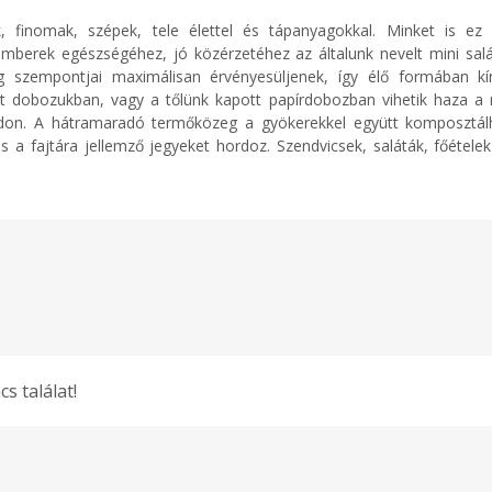
, finomak, szépek, tele élettel és tápanyagokkal. Minket is e
berek egészségéhez, jó közérzetéhez az általunk nevelt mini salát
 szempontjai maximálisan érvényesüljenek, így élő formában kín
dobozukban, vagy a tőlünk kapott papírdobozban vihetik haza a mi
módon. A hátramaradó termőközeg a gyökerekkel együtt komposztálh
, és a fajtára jellemző jegyeket hordoz. Szendvicsek, saláták, főétele
cs találat!