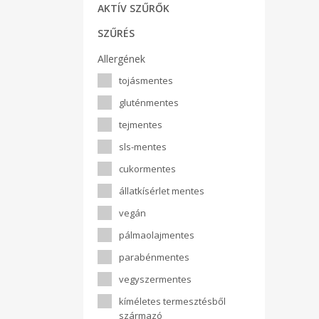
AKTÍV SZŰRŐK
SZŰRÉS
Allergének
tojásmentes
gluténmentes
tejmentes
sls-mentes
cukormentes
állatkísérlet mentes
vegán
pálmaolajmentes
parabénmentes
vegyszermentes
kíméletes termesztésből
származó