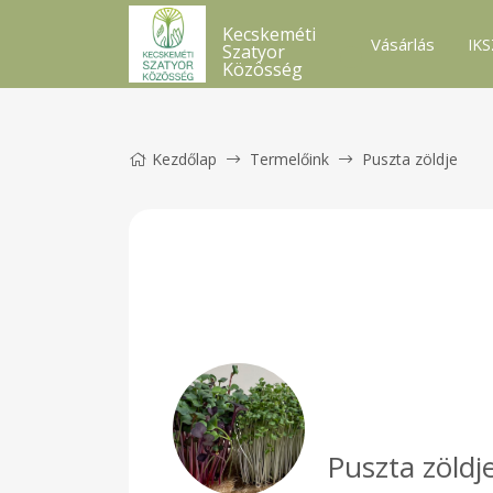
Kecskeméti
Vásárlás
IKS
Szatyor
Közösség
Kezdőlap
Termelőink
Puszta zöldje
Puszta zöldj