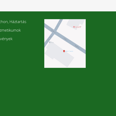
thon, Háztartás
zmetikumok
vények