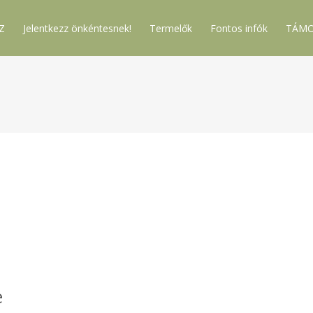
Z
Jelentkezz önkéntesnek!
Termelők
Fontos infók
TÁMO
e