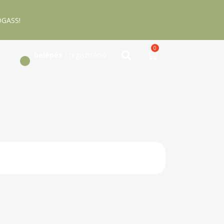
GASS!
0
belépés
/ regisztráció