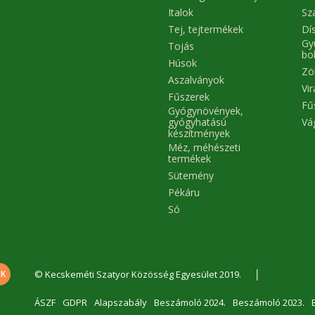
Italok
Sz
Tej, tejtermékek
Dís
Gy
Tojás
bo
Húsok
Zö
Aszalványok
Vi
Fűszerek
Fű
Gyógynövények,
Vá
gyógyhatású
készítmények
Méz, méhészeti
termékek
Sütemény
Pékáru
Só
|
© Kecskeméti Szatyor Közösség Egyesület 2019.
ÁSZF
GDPR
Alapszabály
Beszámoló 2024.
Beszámoló 2023.