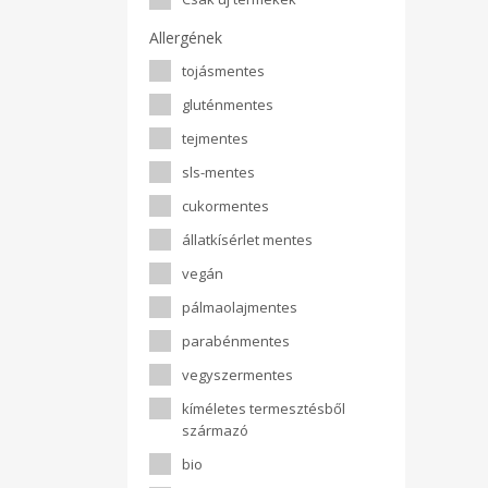
Allergének
tojásmentes
gluténmentes
tejmentes
sls-mentes
cukormentes
állatkísérlet mentes
vegán
pálmaolajmentes
parabénmentes
vegyszermentes
kíméletes termesztésből
származó
bio