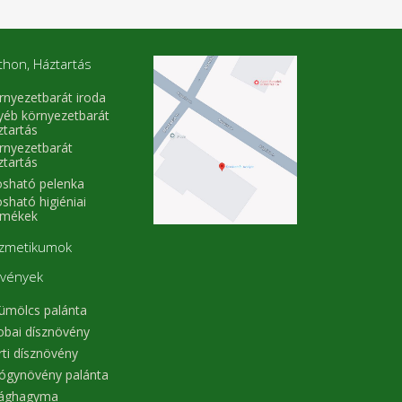
thon, Háztartás
rnyezetbarát iroda
yéb környezetbarát
ztartás
rnyezetbarát
ztartás
sható pelenka
sható higiéniai
rmékek
zmetikumok
vények
ümölcs palánta
obai dísznövény
rti dísznövény
ógynövény palánta
rághagyma