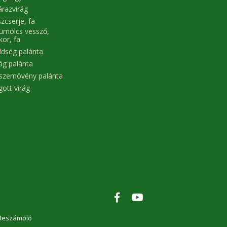
árazvirág
zcserje, fa
ümölcs vessző,
kor, fa
ldség palánta
rág palánta
szernövény palánta
gott virág
Beszámoló