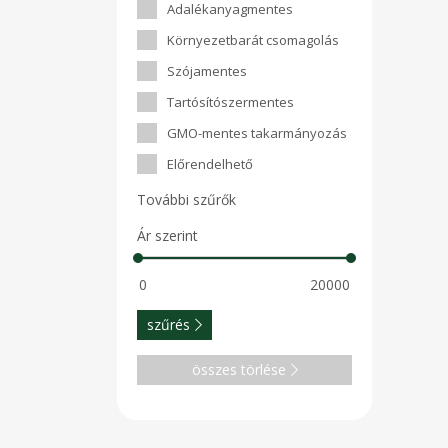
Adalékanyagmentes
Környezetbarát csomagolás
Szójamentes
Tartósítószermentes
GMO-mentes takarmányozás
Előrendelhető
További szűrők
Ár szerint
szűrés
összes törlése