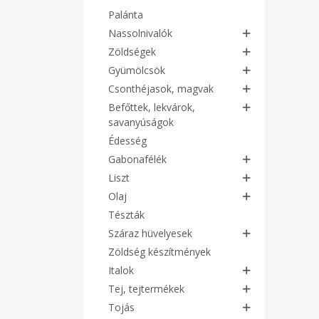
Palánta
Nassolnivalók
Zöldségek
Gyümölcsök
Csonthéjasok, magvak
Befőttek, lekvárok,
savanyúságok
Édesség
Gabonafélék
Liszt
Olaj
Tészták
Száraz hüvelyesek
Zöldség készítmények
Italok
Tej, tejtermékek
Tojás