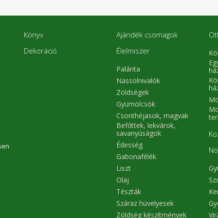
Könyv
Ajándék csomagok
Ot
Dekoráció
Élelmiszer
Kö
Eg
Palánta
há
Kö
Nassolnivalók
há
Zöldségek
Mo
Gyümölcsök
Mo
Csonthéjasok, magvak
te
Befőttek, lekvárok,
savanyúságok
Ko
Édesség
sen
Nö
Gabonafélék
Liszt
Gy
Olaj
Sz
Tészták
Ke
Száraz hüvelyesek
Gy
Zöldség készítmények
Vi