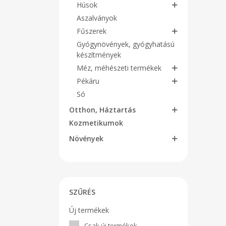
Húsok
Aszalványok
Fűszerek
Gyógynövények, gyógyhatású
készítmények
Méz, méhészeti termékek
Pékáru
Só
Otthon, Háztartás
Kozmetikumok
Növények
SZŰRÉS
Új termékek
Csak új termékek