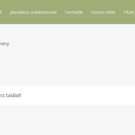
Z
Jelentkezz önkéntesnek!
Termelők
Fontos infók
TÁMO
mény
cs találat!