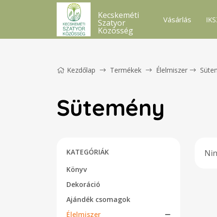
Kecskeméti
Vásárlás
IKS
Szatyor
Közösség
Kezdőlap
Termékek
Élelmiszer
Süte
Sütemény
KATEGÓRIÁK
Nin
Könyv
Dekoráció
Ajándék csomagok
Élelmiszer