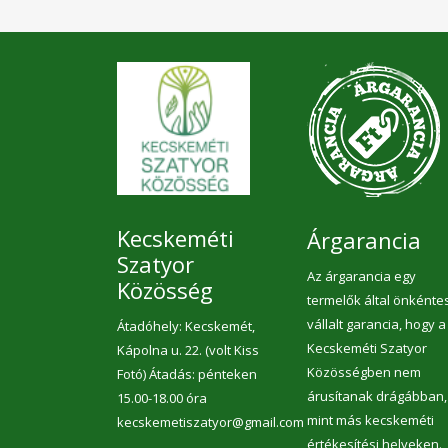
Kecskeméti
Árgarancia
Szatyor
Az árgarancia egy
Közösség
termelők által önkénte
vállalt garancia, hogy a
Átadóhely: Kecskemét,
Kecskeméti Szatyor
Kápolna u. 22. (volt Kiss
Közösségben nem
Fotó) Átadás: pénteken
árusítanak drágábban,
15.00-18.00 óra
mint más kecskeméti
kecskemetiszatyor@gmail.com
értékesítési helyeken.