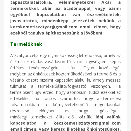
tapasztalataitokra, véleményetekre! Akár a
termékekkel, akár az átadónappal, vagy bármi
egyébbel kapcsolatban van észrevételetek,
javaslatotok, mindenképp jelezzétek nekünk a
kecskemetiszatyor@gmail.com email címen, hogy
ezekből tanulva építkezhessünk a jövőben!
Termelőknek
A Szatyor célja egy olyan közösség létrehozása, amely az
élelmiszer eladás-vásárláson túl valódi egységként képes
értékes tevékenységeket ellátni. Olyan közösségé,
melyben az önkéntesek közreműködésével a termelő és a
vásárló között bizalmi kapcsolat alakul ki, amely messze
túlmutat a termékelőállító/fogyasztó viszonyon. Ha
termelőként úgy érzed, hogy azonosulni tudsz ezekkel az
értékekkel, ha fontos számodra, hogy a termelési
folyamatokban a környezetetkímélő megoldásokat
részesítsd előnyben és hogy egészséges,
minőségi termékeket állíts elő,
kérjük lépj velünk
kapcsolatba a kecskemetiszatyor@gmail.com
email címen, vagy keresd illetékes önkéntesünket,