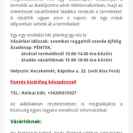
termelők az átadópontra adott időintervallumban, majd az
önkéntesek vásárlónként ládákba rendezik a termékeket.
A vásárlók ugyan azon a napon, de egy másik
időpontban vehetik át a termékeiket.
Egy-egy rendelési hét jelenleg így néz ki:
Vásárlási időszak: szombat reggeltől szerda éjfélig
Átadónap: PÉNTEK,
átvétel termelőktől 10.00-14.00 óra között
átadás vásárlóknak 15.00-18.00 óra között
Helyszín: Kecskemét, Kápolna u. 22. (volt Kiss Fotó)
Fizetés kizárólag készpénzzel!
TEL.: Rátkai Edit, +36205615027
Az alábbiakban részletesebben is megtaláljátok a
közösség egyes tagjaira vonatkozó információkat:
Vásárlóknak:
Ha fontosnak tartod, hogy élelmed valóban egészséges