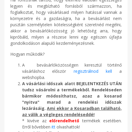
legyen és megbízható forrásból származzon, ha
foglalkoztat, hogy vásárlásaid milyen hatással vannak a
környezetre és a gazdaságra, ha a bevásárlást nem
pusztán személytelen kötelességként szeretnéd megélni,
akkor a bevásárlóközösség jó lehetőség arra, hogy
kipróbáld, milyen a részese lenni egy egészen újfajta
gondolkodáson alapuló kezdeményezésnek.
Hogyan működik?
A bevásárlóközösségen keresztül történő
vásárláshoz először
regisztrálnod kell
a
webshopba.
A vásárlási időszak alatt
BEJELENTKEZÉS UTÁN
tudsz vásárolni a termékekből. Rendeléseden
bármikor módosíthatsz, azaz a kosarad
"nyitva" marad a rendelési időszak
lezárásáig.
Ami ekkor a Kosaradban található,
az válik a végleges rendeléseddé!
* kivéve az
előrendelhető
termékek esetében.
Erről bővebben
itt
olvashattok!