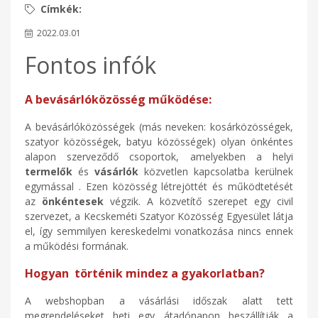
2022.03.01
Fontos infók
A bevásárlóközösség működése:
A bevásárlóközösségek (más neveken: kosárközösségek,
szatyor közösségek, batyu közösségek) olyan önkéntes
alapon szerveződő csoportok, amelyekben a helyi
termelők
és
vásárlók
közvetlen kapcsolatba kerülnek
egymással . Ezen közösség létrejöttét és működtetését
az
önkéntesek
végzik. A közvetítő szerepet egy civil
szervezet, a Kecskeméti Szatyor Közösség Egyesület látja
el, így semmilyen kereskedelmi vonatkozása nincs ennek
a működési formának.
Hogyan történik mindez a gyakorlatban?
A webshopban a vásárlási időszak alatt tett
megrendeléseket heti egy átadónapon beszállítják a