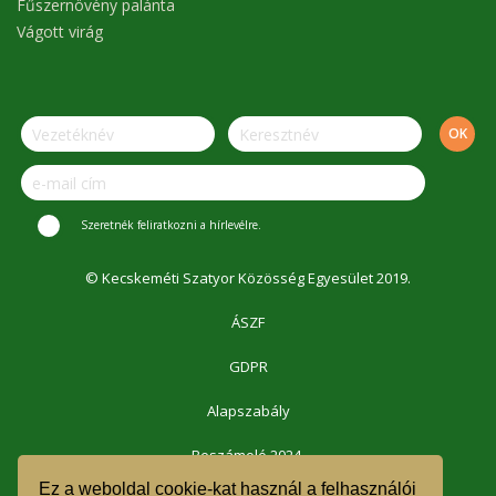
Fűszernövény palánta
Vágott virág
Szeretnék feliratkozni a hírlevélre.
© Kecskeméti Szatyor Közösség Egyesület 2019.
ÁSZF
GDPR
Alapszabály
Beszámoló 2024.
Ez a weboldal cookie-kat használ a felhasználói