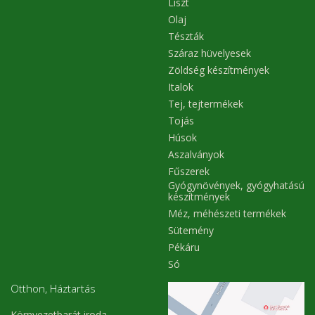
Liszt
Olaj
Tészták
Száraz hüvelyesek
Zöldség készítmények
Italok
Tej, tejtermékek
Tojás
Húsok
Aszalványok
Fűszerek
Gyógynövények, gyógyhatású
készítmények
Méz, méhészeti termékek
Sütemény
Pékáru
Só
Otthon, Háztartás
Környezetbarát iroda