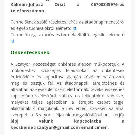
Kálmán-Juhász Orsit a 06708845976-os
telefonszámon.
Termelőknek szóló részletes leírás az átadónap menetéről
és egyéb tudnivalókról elérhető
itt
.
Termelői regisztrációs és termékfeltöltő segédlet elérhető
itt
.
Önkénteseknek:
A Szatyor Közösséget önkéntes alapon működtetjük. A
működéshez szükséges feladatokat az önkéntesek
érdeklődése és kapacitása alapján közösen határozzuk
meg és osztjuk fel. Az átadónapok létrejöttéhez és
általában az egyesület szemléletformáló tevékenységéhez
kapcsolódó széleskörű, változatos feladatokról van szó,
melyeket teljes egészében a létrejött csapat tagjai
alakítanak ki maguknak. a úgy érzed, szívesen vállalnál
szerepet a Szatyor céljainak megvalósításában, kérjük
lépj velünk kapcsolatba a
kecskemetiszatyor@gmail.com email címen.