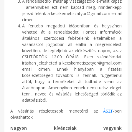
A rendelésedről másnap visszaigazoló e-mailt kapsz
- amennyiben ezt nem kaptad meg, mindenképp
jelezd felénk a kecskemetiszatyor@gmail.com email
címen.
A fentebb megadott időpontban és helyszínen
veheted át a rendelésedet. Fontos információ:
általános szerződési feltételeink értelmében a
vásárlástól jogodban áll elállni a megrendelést
követően, de legfeljebb az előkészítési napon, azaz
CSÜTÖRTÖK 12.00 ÓRÁIG! Ezen szándékodat
írásban jelezheted a kecskemetiszatyor@gmail.com
email címen. Ennek hiányában a fizetési
kötelezettséged továbbrs is fennáll, függetlenül
attól, hogy a termékeket át tudtad-e venni az
átadónapon. Amennyiben ennek nem tudsz eleget
tenni, neved és vásárlási lehetőséged törlődik az
adatbázisból.
A vásárlás részletesebb menetéről az
ÁSZF
-ben
olvashattok.
Nagyon kíváncsiak vagyunk