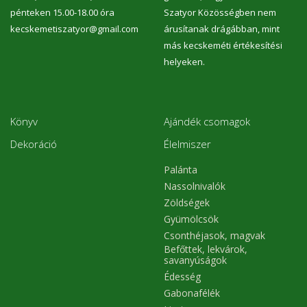
pénteken 15.00-18.00 óra
Szatyor Közösségben nem
kecskemetiszatyor@gmail.com
árusítanak drágábban, mint
más kecskeméti értékesítési
helyeken.
Könyv
Ajándék csomagok
Dekoráció
Élelmiszer
Palánta
Nassolnivalók
Zöldségek
Gyümölcsök
Csonthéjasok, magvak
Befőttek, lekvárok,
savanyúságok
Édesség
Gabonafélék