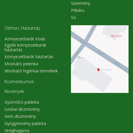
Sütemény
Pékáru
Só
Otthon, Háztartás
Környezetbarát iroda
Egyéb környezetbarát
háztartás
Környezetbarát háztartás
Mosható pelenka
Mosható higiéniai termékek
Kozmetikumok
Növények
Gyümölcs palánta
Szobai dísznövény
Kerti dísznövény
Gyógynövény palánta
Virághagyma