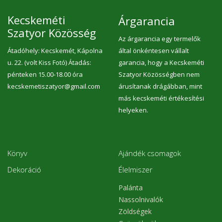
Kecskeméti
Árgarancia
Szatyor Közösség
Az árgarancia egy termelők
Átadóhely: Kecskemét, Kápolna
által önkéntesen vállalt
u. 22. (volt Kiss Fotó) Átadás:
garancia, hogy a Kecskeméti
pénteken 15.00-18.00 óra
Szatyor Közösségben nem
kecskemetiszatyor@gmail.com
árusítanak drágábban, mint
más kecskeméti értékesítési
helyeken.
Könyv
Ajándék csomagok
Dekoráció
Élelmiszer
Palánta
Nassolnivalók
Zöldségek