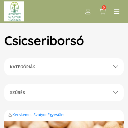
0
Csicseriborsó
KATEGÓRIÁK
SZŰRÉS
Kecskemeti Szatyor Egyesület