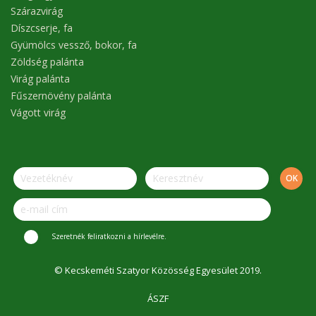
Szárazvirág
Díszcserje, fa
Gyümölcs vessző, bokor, fa
Zöldség palánta
Virág palánta
Fűszernövény palánta
Vágott virág
Szeretnék feliratkozni a hírlevélre.
© Kecskeméti Szatyor Közösség Egyesület 2019.
ÁSZF