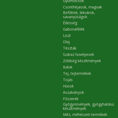
Gyümölcsök
Csonthéjasok, magvak
Befőttek, lekvárok,
savanyúságok
Édesség
Gabonafélék
Liszt
Olaj
Tészták
Száraz hüvelyesek
Zöldség készítmények
Italok
Tej, tejtermékek
Tojás
Húsok
Aszalványok
Fűszerek
Gyógynövények, gyógyhatású
készítmények
Méz, méhészeti termékek