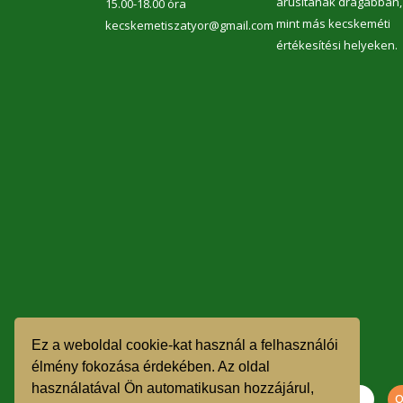
árusítanak drágábban,
15.00-18.00 óra
mint más kecskeméti
kecskemetiszatyor@gmail.com
értékesítési helyeken.
Ez a weboldal cookie-kat használ a felhasználói
élmény fokozása érdekében. Az oldal
használatával Ön automatikusan hozzájárul,