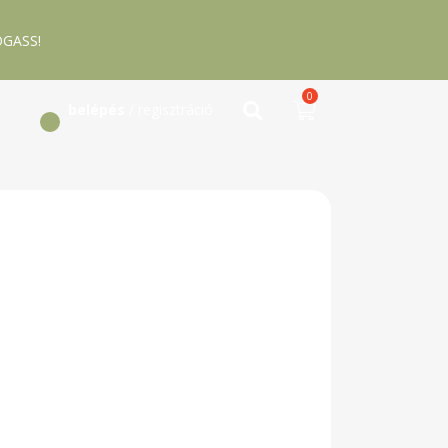
GASS!
0
belépés
/ regisztráció