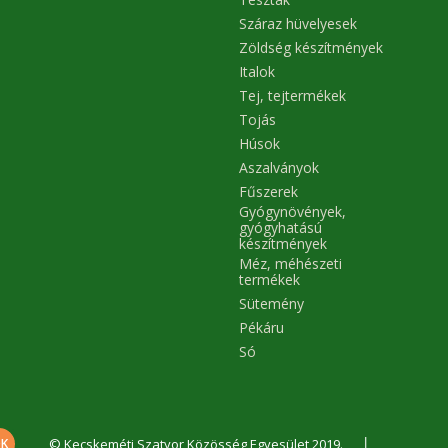
Száraz hüvelyesek
Zöldség készítmények
Italok
Tej, tejtermékek
Tojás
Húsok
Aszalványok
Fűszerek
Gyógynövények,
gyógyhatású
készítmények
Méz, méhészeti
termékek
Sütemény
Pékáru
Só
|
© Kecskeméti Szatyor Közösség Egyesület 2019.