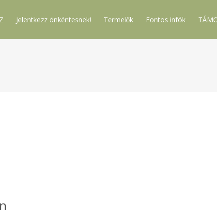
Z
Jelentkezz önkéntesnek!
Termelők
Fontos infók
TÁMO
án