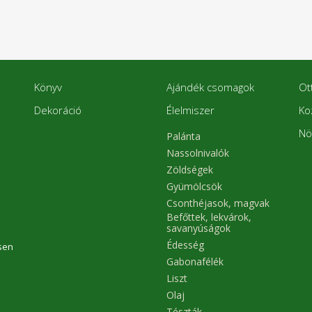
Könyv
Ajándék csomagok
Ot
Dekoráció
Élelmiszer
Ko
Nö
Palánta
Nassolnivalók
Zöldségek
Gyümölcsök
Csonthéjasok, magvak
Befőttek, lekvárok,
savanyúságok
Édesség
sen
Gabonafélék
Liszt
Olaj
Tészták