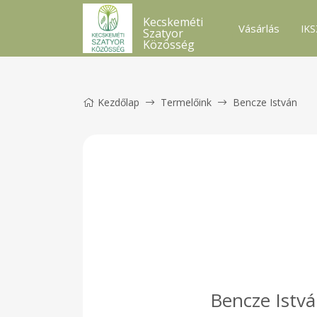
Kecskeméti
Vásárlás
IKS
Szatyor
Közösség
Kezdőlap
Termelőink
Bencze István
Bencze Istv