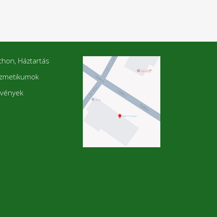
thon, Háztartás
zmetikumok
vények