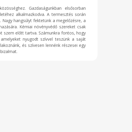
 közösséghez. Gazdaságunkban elsősorban
életéhez alkalmazkodva. A termesztés során
al. Nagy hangsúlyt fektetünk a megelőzésre, a
lmazására. Kémiai növényvédő szereket csak
ót szem előtt tartva. Számunkra fontos, hogy
 amelyeket nyugodt szívvel teszünk a saját
tlakoznánk, és szívesen lennénk részesei egy
 bizalmat.