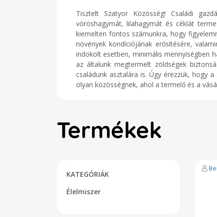
Tisztelt Szatyor Közösség! Családi gaz
vöröshagymát, lilahagymát és céklát terme
kiemelten fontos számunkra, hogy figyelemmel
növények kondíciójának erősítésére, valam
indokolt esetben, minimális mennyiségben ha
az általunk megtermelt zöldségek biztonsá
családunk asztalára is. Úgy érezzük, hogy a
olyan közösségnek, ahol a termelő és a vásár
Termékek
Be
KATEGÓRIÁK
Élelmiszer