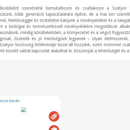
dálkodóként szeretnénk bemutatkozni és csatlakozni a Szatyor
sztünk, több generáció tapasztalatára építve, de a mai kor szeml
, felelősséggel és tisztelettel bánjunk a növényeinkkel és a talajj
int a biológiai és természetközeli növényvédelmi megoldások alka
sználunk, mindig körültekintően, a környezetet és a végső fogyaszt
gosak, őszinték és jó minőségűek legyenek – olyan élelmiszerek,
 Szatyor közösség értékrendje közel áll hozzánk, ezért örömmel csa
ló között valódi kapcsolat alakulhat ki. Köszönjük a lehetőséget és a
ncze István