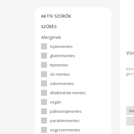
AKTÍV SZŰRŐK
SZŰRÉS
Allergének
tojásmentes
Vö
gluténmentes
tejmentes
Konv
gazd
sls-mentes
cukormentes
állatkísérlet mentes
vegán
pálmaolajmentes
parabénmentes
vegyszermentes