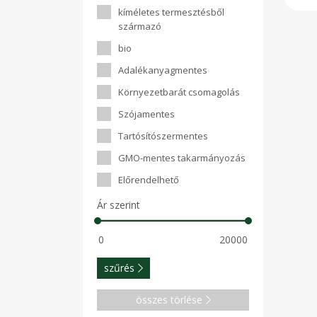
kíméletes termesztésből
származó
bio
Adalékanyagmentes
Környezetbarát csomagolás
Szójamentes
Tartósítószermentes
GMO-mentes takarmányozás
Előrendelhető
Ár szerint
szűrés
összes törlése