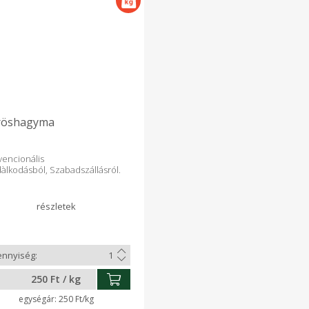
röshagyma
encionális
àlkodásból, Szabadszállásról.
250 Ft / kg
250 Ft/kg