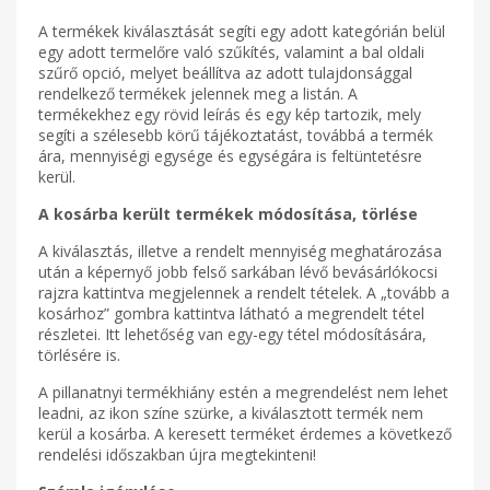
A termékek kiválasztását segíti egy adott kategórián belül
egy adott termelőre való szűkítés, valamint a bal oldali
szűrő opció, melyet beállítva az adott tulajdonsággal
rendelkező termékek jelennek meg a listán. A
termékekhez egy rövid leírás és egy kép tartozik, mely
segíti a szélesebb körű tájékoztatást, továbbá a termék
ára, mennyiségi egysége és egységára is feltüntetésre
kerül.
A kosárba került termékek módosítása
, törlése
A kiválasztás, illetve a rendelt mennyiség meghatározása
után a képernyő jobb felső sarkában lévő bevásárlókocsi
rajzra kattintva megjelennek a rendelt tételek. A „tovább a
kosárhoz” gombra kattintva látható a megrendelt tétel
részletei. Itt lehetőség van egy-egy tétel módosítására,
törlésére is.
A pillanatnyi termékhiány estén a megrendelést nem lehet
leadni, az ikon színe szürke, a kiválasztott termék nem
kerül a kosárba. A keresett terméket érdemes a következő
rendelési időszakban újra megtekinteni!