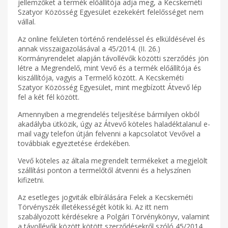
jellemzőket a termék előállítója adja meg, a Kecskeméti
Szatyor Közösség Egyesület ezekekért felelősséget nem
vállal.
Az online felületen történő rendeléssel és elküldésével és
annak visszaigazolásával a 45/2014. (II. 26.)
Kormányrendelet alapján távollévők közötti szerződés jön
létre a Megrendelő, mint Vevő és a termék előállítója és
kiszállítója, vagyis a Termelő között. A Kecskeméti
Szatyor Közösség Egyesület, mint megbízott Átvevő lép
fel a két fél között.
Amennyiben a megrendelés teljesítése bármilyen okból
akadályba ütközik, úgy az Átvevő köteles haladéktalanul e-
mail vagy telefon útján felvenni a kapcsolatot Vevővel a
továbbiak egyeztetése érdekében.
Vevő köteles az általa megrendelt termékeket a megjelölt
szállítási ponton a termelőtől átvenni és a helyszínen
kifizetni.
Az esetleges jogviták elbírálására Felek a Kecskeméti
Törvényszék illetékességét kötik ki. Az itt nem
szabályozott kérdésekre a Polgári Törvénykönyv, valamint
a távollévők között kötött szerződésekről szóló 45/2014.