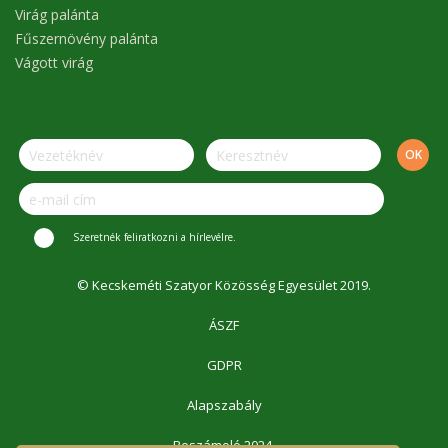
Virág palánta
Fűszernövény palánta
Vágott virág
Szeretnék feliratkozni a hírlevélre.
© Kecskeméti Szatyor Közösség Egyesület 2019.
ÁSZF
GDPR
Alapszabály
Beszámoló 2024.