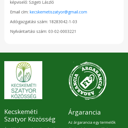
képviselő: Szigeti László
Email cím:
kecskemetiszatyor@gmail.com
Adóigazgatási szám: 18283042-1-03
Nyilvántartási szám: 03-02-0003221
Kecskeméti
Árgarancia
Szatyor Közösség
Az árgarancia egy termelők