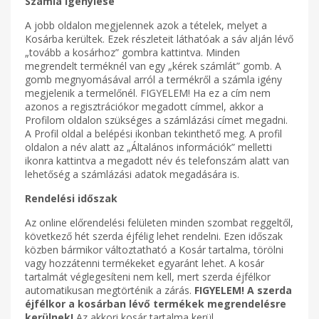
Számla igénylése
A jobb oldalon megjelennek azok a tételek, melyet a
Kosárba kerültek. Ezek részleteit láthatóak a sáv alján lévő
„tovább a kosárhoz” gombra kattintva. Minden
megrendelt terméknél van egy „kérek számlát” gomb. A
gomb megnyomásával arról a termékről a számla igény
megjelenik a termelőnél. FIGYELEM! Ha ez a cím nem
azonos a regisztrációkor megadott címmel, akkor a
Profilom oldalon szükséges a számlázási címet megadni.
A Profil oldal a belépési ikonban tekinthető meg. A profil
oldalon a név alatt az „Általános információk” melletti
ikonra kattintva a megadott név és telefonszám alatt van
lehetőség a számlázási adatok megadására is.
Rendelési időszak
Az online előrendelési felületen minden szombat reggeltől,
következő hét szerda éjfélig lehet rendelni. Ezen időszak
közben bármikor változtatható a Kosár tartalma, törölni
vagy hozzátenni termékeket egyaránt lehet. A kosár
tartalmát véglegesíteni nem kell, mert szerda éjfélkor
automatikusan megtörténik a zárás.
FIGYELEM! A szerda
éjfélkor a kosárban lévő termékek megrendelésre
kerülnek!
Az akkori kosár tartalma kerül