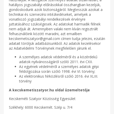
hatályos jogszabályi előírásokkal összhangban kezeljük,
gondoskodunk azok biztonságáról. Megtesszük azokat a
technikai és szervezési intézkedéseket, amelyek a
vonatkozó jogszabályi rendelkezések érvényre
juttatásához szükségesek. Az adatokat harmadik félnek
nem adjuk át. Amennyiben valaki nem kíván regisztrált
felhasználóink között maradni, azt emailben
kecskemetiszatyor@gmail.com címen tudja jelezni, ezután
adatait töröljük adatbázisunkból. Az adatok kezelésekor
az Adatvédelmi Törvénynek megfelelően járunk el.
A személyes adatok védelméről és a közérdekű
adatok nyilvánosságáról szóló 2011. évi CXII.
Az egyének védelméről a személyes adatok gépi
feldolgozása során szóló 1998. évi VI. törvény;
Az elektronikus hírközlésről szóló 2016. évi XLIII.
törvény
A kecskemetiszatyor.hu oldal üzemeltetője
Kecskeméti Szatyor Közösség Egyesület
Székhely: 6000 Kecskemét. Szép u. 7/4