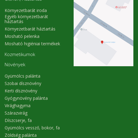
Környezetbarát iroda
Egyéb környezetbarát
háztartás
Környezetbarát háztartás
Mosható pelenka
Mosható higiéniai termékek
Kozmetikumok
Növények
Gyümölcs palánta
Szobai dísznövény
Kerti dísznövény
Gyógynövény palánta
Virághagyma
Szárazvirág
Díszcserje, fa
Gyümölcs vessző, bokor, fa
Zöldség palánta