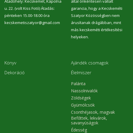
Átadóhely: Kecskemét, Kápolna
által önkéntesen vállalt
u. 22. (volt Kiss Fotó) Átadás:
garancia, hogy a Kecskeméti
pénteken 15.00-18.00 óra
Szatyor Közösségben nem
kecskemetiszatyor@gmail.com
árusítanak drágábban, mint
más kecskeméti értékesítési
helyeken.
Könyv
Ajándék csomagok
Dekoráció
Élelmiszer
Palánta
Nassolnivalók
Zöldségek
Gyümölcsök
Csonthéjasok, magvak
Befőttek, lekvárok,
savanyúságok
Édesség