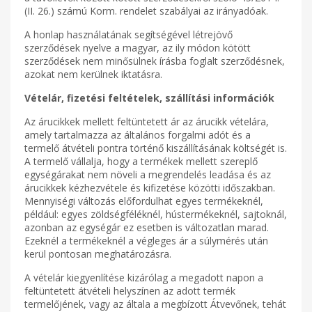
(II. 26.) számú Korm. rendelet szabályai az irányadóak.
A honlap használatának segítségével létrejövő
szerződések nyelve a magyar, az ily módon kötött
szerződések nem minősülnek írásba foglalt szerződésnek,
azokat nem kerülnek iktatásra.
Vételár, fizetési feltételek, szállítási információk
Az árucikkek mellett feltüntetett ár az árucikk vételára,
amely tartalmazza az általános forgalmi adót és a
termelő átvételi pontra történő kiszállításának költségét is.
A termelő vállalja, hogy a termékek mellett szereplő
egységárakat nem növeli a megrendelés leadása és az
árucikkek kézhezvétele és kifizetése közötti időszakban.
Mennyiségi változás előfordulhat egyes termékeknél,
például: egyes zöldségféléknél, hústermékeknél, sajtoknál,
azonban az egységár ez esetben is változatlan marad.
Ezeknél a termékeknél a végleges ár a súlymérés után
kerül pontosan meghatározásra.
A vételár kiegyenlítése kizárólag a megadott napon a
feltüntetett átvételi helyszínen az adott termék
termelőjének, vagy az általa a megbízott Átvevőnek, tehát