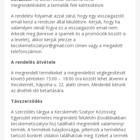
megrendelésként a termelők felé kiértesítésre.
A rendelési folyamat azzal zárul, hogy egy visszaigazoló
email kerül a rendszer által kiküldésre. Kérjük, hogy ha
valamilyen oknál fogva ez a visszaigazoló email nem
érkezik meg (keresve a spamek és a promóciók között is
a levelet), akkor kérjük jelezze a
kecskemetiszatyor@gmail.com címen vagy a megadott
telefonszámon.
A rendelés átvétele
A megrendelt termékeket a megrendelést véglegesítését
követő pénteken 15:00 – .18:00 óra között lehet átvenni a
Kecskemét, Kápolna u. 22. alatti címen. Mindenkit kérünk
az átvételi idő betartására.
Távszerződés
A szerződés tárgya a Kecskeméti Szatyor Közösség
Egyesület internetes megrendelő felületén (továbbiakban:
kecskemetiszatyor.hu) található megrendelt valamennyi
termék. A termékek tulajdonságai, jellemzői a termékhez
tartozó konkrét oldalon találhatóak meg. Ezeket a termék