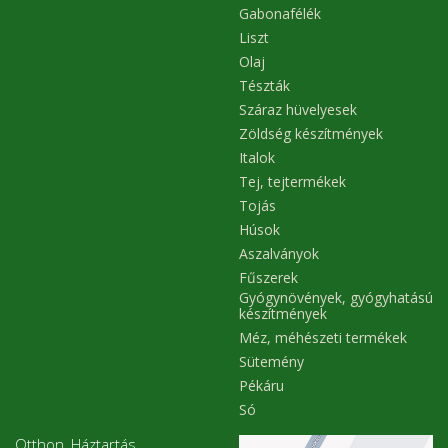
Gabonafélék
Liszt
Olaj
Tészták
Száraz hüvelyesek
Zöldség készítmények
Italok
Tej, tejtermékek
Tojás
Húsok
Aszalványok
Fűszerek
Gyógynövények, gyógyhatású
készítmények
Méz, méhészeti termékek
Sütemény
Pékáru
Só
Otthon, Háztartás