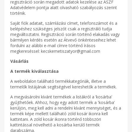
regisztráció során megadott adatok kezelése az ÁSZF
Adatvédelem pontja alatt olvasható szabályozás szerint
történik.
Saját fiók adatait, számlázási címet, telefonszámot és a
belépéshez szükséges jelszót csak a regisztráló tudja
megváltoztatni. Regisztráció során történő elakadás vagy
bármilyen kérdés esetén az Átvevő önkénteseihez lehet
fordulni az alábbi e-mail címre történő írásos
megkereséssel: kecskemetiszatyor@gmail.com
Vásárlás
A termék kiválasztása
A weboldalon található termékkategóriák, illetve a
termelők listájának segítségével kereshetők a termékek.
A megvásárolni kívánt termékek a listákról a ’kosárba’
gyűjthetőek. Ahhoz, hogy egy adott termék a 'kosárba'
kerüljön, meg kell adni a rendelni kívánt mennyiséget, és a
termék képe mellett található zöld kosár ikonra kell
kattintani. A zöld kosár ikonra történő többszöri
kattintással növelhető a kosárba kerülő termék
darabszáma.