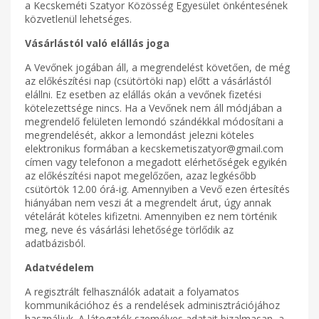
a Kecskeméti Szatyor Közösség Egyesület önkéntesének
közvetlenül lehetséges.
Vásárlástól való elállás joga
A Vevőnek jogában áll, a megrendelést követően, de még
az előkészítési nap (csütörtöki nap) előtt a vásárlástól
elállni. Ez esetben az elállás okán a vevőnek fizetési
kötelezettsége nincs. Ha a Vevőnek nem áll módjában a
megrendelő felületen lemondó szándékkal módosítani a
megrendelését, akkor a lemondást jelezni köteles
elektronikus formában a kecskemetiszatyor@gmail.com
címen vagy telefonon a megadott elérhetőségek egyikén
az előkészítési napot megelőzően, azaz legkésőbb
csütörtök 12.00 órá-ig. Amennyiben a Vevő ezen értesítés
hiányában nem veszi át a megrendelt árut, úgy annak
vételárát köteles kifizetni. Amennyiben ez nem történik
meg, neve és vásárlási lehetősége törlődik az
adatbázisból.
Adatvédelem
A regisztrált felhasználók adatait a folyamatos
kommunikációhoz és a rendelések adminisztrációjához
használjuk. A látogatók személyes adatait bizalmasan, a