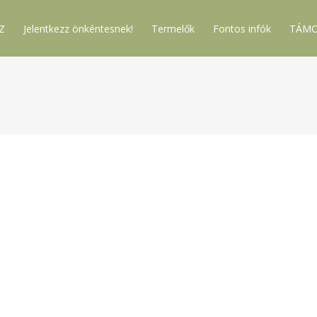
Z
Jelentkezz önkéntesnek!
Termelők
Fontos infók
TÁMO