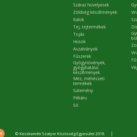
Száraz hüvelyesek
Gy
Zöldség készítmények
Vi
Italok
Sz
Tej, tejtermékek
Dís
Gy
Tojás
bo
Húsok
Zö
Aszalványok
Vi
Fűszerek
Fű
Gyógynövények,
Vá
gyógyhatású
készítmények
Méz, méhészeti
termékek
Sütemény
Pékáru
Só
|
© Kecskeméti Szatyor Közösség Egyesület 2019.