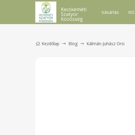
Kecskeméti
Vásárlás
IKS
Szatyor
Közösség
Kezdőlap
Blog
Kálmán-Juhász Orsi