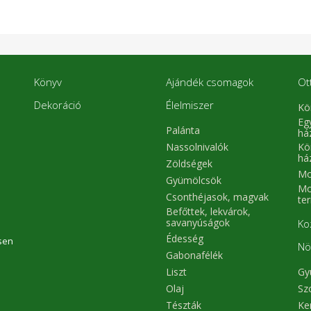
Könyv
Ajándék csomagok
Ot
Dekoráció
Élelmiszer
Kö
Eg
Palánta
há
Kö
Nassolnivalók
há
Zöldségek
Mo
Gyümölcsök
Mo
Csonthéjasok, magvak
te
Befőttek, lekvárok,
savanyúságok
Ko
Édesség
sen
Nö
Gabonafélék
Liszt
Gy
Olaj
Sz
Tészták
Ke