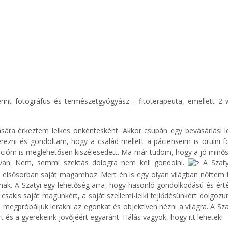
int fotográfus és természetgyógyász - fitoterapeuta, emellett 2 w
ására érkeztem lelkes önkéntesként. Akkor csupán egy bevásárlási 
zni és gondoltam, hogy a család mellett a pácienseim is örülni fo
vációm is meglehetősen kiszélesedett. Ma már tudom, hogy a jó minős
 van. Nem, semmi szektás dologra nem kell gondolni.
A Szatyi
elsősorban saját magamhoz. Mert én is egy olyan világban nőttem f
nak. A Szatyi egy lehetőség arra, hogy hasonló gondolkodású és ér
tt csakis saját magunkért, a saját szellemi-lelki fejlődésünkért do
 megpróbáljuk lerakni az egonkat és objektíven nézni a világra. A 
 és a gyerekeink jövőjéért egyaránt. Hálás vagyok, hogy itt lehetek!