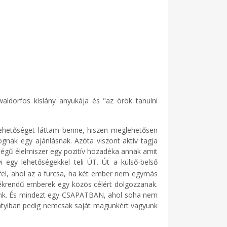
aldorfos kislány anyukája és "az örök tanulni
lehetőséget láttam benne, hiszen meglehetősen
gnak egy ajánlásnak. Azóta viszont aktív tagja
égű élelmiszer egy pozitív hozadéka annak amit
 egy lehetőségekkel teli ÚT. Út a külső-belső
el, ahol az a furcsa, ha két ember nem egymás
tékrendű emberek egy közös célért dolgozzanak.
lgozunk. És mindezt egy CSAPATBAN, ahol soha nem
Szatyiban pedig nemcsak saját magunkért vagyunk