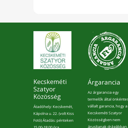
Kecskeméti
Árgarancia
Szatyor
Az árgarancia egy
Közösség
termelők által önkénte
vállalt garancia, hogy a
Átadóhely: Kecskemét,
Kecskeméti Szatyor
Kápolna u. 22. (volt Kiss
Közösségben nem
Fotó) Átadás: pénteken
árusítanak drágábban,
15.00-18.00 óra