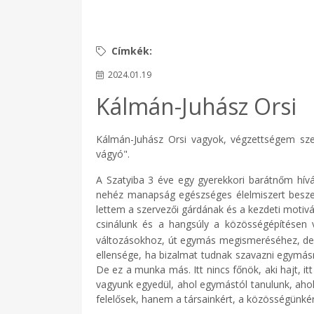
2024.01.19
Kálmán-Juhász Orsi
Kálmán-Juhász Orsi vagyok, végzettségem szer
vágyó".
A Szatyiba 3 éve egy gyerekkori barátnőm hív
nehéz manapság egészséges élelmiszert beszere
lettem a szervezői gárdának és a kezdeti moti
csinálunk és a hangsúly a közösségépítésen
változásokhoz, út egymás megismeréséhez, de 
ellensége, ha bizalmat tudnak szavazni egymás
De ez a munka más. Itt nincs főnök, aki hajt, i
vagyunk egyedül, ahol egymástól tanulunk, ahol
felelősek, hanem a társainkért, a közösségünkért