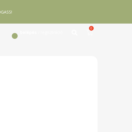
GASS!
0
belépés
/ regisztráció