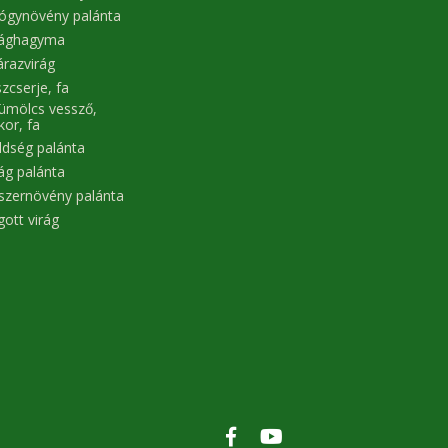
ógynövény palánta
rághagyma
árazvirág
zcserje, fa
ümölcs vessző,
kor, fa
ldség palánta
rág palánta
szernövény palánta
gott virág