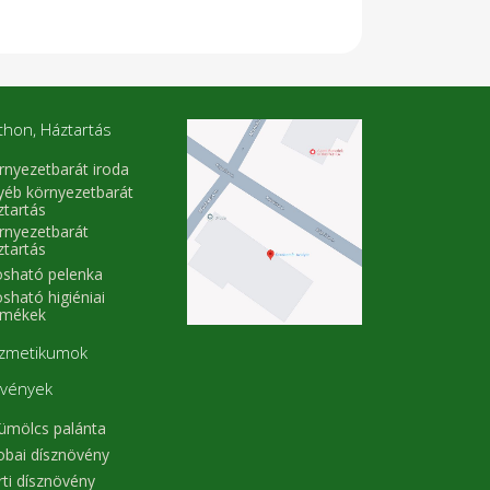
thon, Háztartás
rnyezetbarát iroda
yéb környezetbarát
ztartás
rnyezetbarát
ztartás
sható pelenka
sható higiéniai
rmékek
zmetikumok
vények
ümölcs palánta
obai dísznövény
rti dísznövény