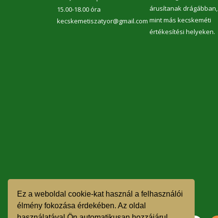
árusítanak drágábban,
15.00-18.00 óra
mint más kecskeméti
kecskemetiszatyor@gmail.com
értékesítési helyeken.
Ez a weboldal cookie-kat használ a felhasználói
élmény fokozása érdekében. Az oldal
használatával Ön automatikusan hozzájárul,