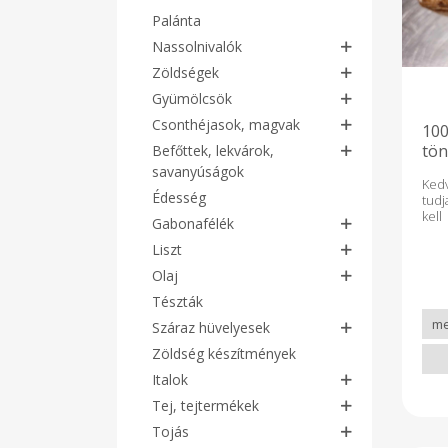
Palánta
Nassolnivalók
Zöldségek
Gyümölcsök
Csonthéjasok, magvak
100
tön
Befőttek, lekvárok,
SZ
savanyúságok
Kedv
Édesség
tud
ke
Gabonafélék
men
tu
Liszt
ren
Olaj
a m
szá
Tészták
ter
Száraz hüvelyesek
egy
ak
Zöldség készítmények
ken
megr
Italok
ga
Tej, tejtermékek
gab
vagy
Tojás
más 