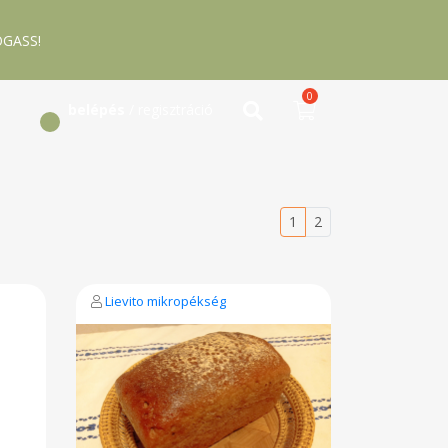
GASS!
0
belépés
/ regisztráció
1
2
Lievito mikropékség