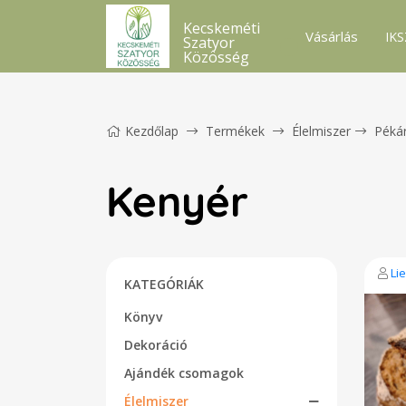
Kecskeméti
Vásárlás
IKS
Szatyor
Közösség
Kezdőlap
Termékek
Élelmiszer
Péká
Kenyér
Li
KATEGÓRIÁK
Könyv
Dekoráció
Ajándék csomagok
Élelmiszer