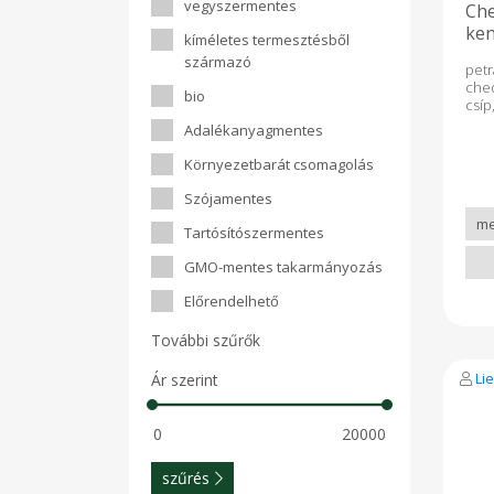
vegyszermentes
Che
gy
süt
ken
kíméletes termesztésből
http
származó
a-gy
pet
srs
che
bio
Qbx
csíp
Az 
prób
Adalékanyagmentes
pozi
víz
a k
kov
Környezetbarát csomagolás
eg
növ
Szójamentes
nélk
leh
Tartósítószermentes
biog
és 
GMO-mentes takarmányozás
val
szer
Előrendelhető
vá
biz
További szűrők
ért
ugy
Li
Ár szerint
képe
ala
ren
az
alka
gyo
szűrés
kivá