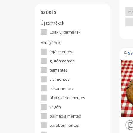
nag
Ren
min
SZŰRÉS
érté
nye
Új termékek
miat
zsí
Csak új termékek
vi
ant
Allergének
ben
las
tojásmentes
Sz
egy
lévő
gluténmentes
ma
búz
tejmentes
embe
jobb
sls-mentes
tart
ga
cukormentes
sze
Ér
állatkísérlet mentes
tönk
vegán
hogy
mago
pálmaolajmentes
kör
sze
parabénmentes
igaz
leg