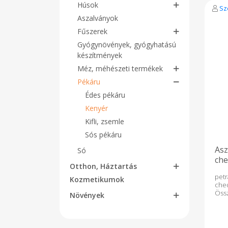
ken
Húsok
Sz
szí
Aszalványok
Hil
leg
Fűszerek
első
Gyógynövények, gyógyhatású
cso
tö
készítmények
gab
Méz, méhészeti termékek
táp
töb
Pékáru
fog
egé
Édes pékáru
ped
Kenyér
köl
fogy
Kifli, zsemle
Hild
Sós pékáru
vér
foly
Asz
Só
az
véd
che
Otthon, Háztartás
bizo
150
pet
Kozmetikumok
szár
che
képe
Össz
Növények
essz
che
és á
kov
tel
ene