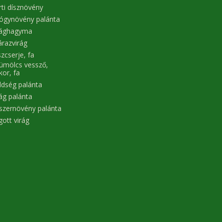
ízületeknek, hanem a bőrnek is
rti dísznövény
jót tesz. A mák ráadásul segíthet
méregteleníteni a szervezetet,
ógynövény palánta
mivel tisztítja a beleket, és segít
rághagyma
eltávolítani a bélfalakon található
lerakódásokat. Éppen ezért a
árazvirág
fogyásban, illetve az egészséges
zcserje, fa
testsúly fenntartásában is nagyon
ümölcs vessző,
hasznos lehet. Ami fontos: mindig
kor, fa
fogyasszunk mellé sok folyadékot
is, mert úgy lesz igazán hatékony.
ldség palánta
Természetesen ez önmagában
rág palánta
nem gyógyít meg senkit, de
hozzájárul az egészséges
szernövény palánta
étkezéshez.
gott virág