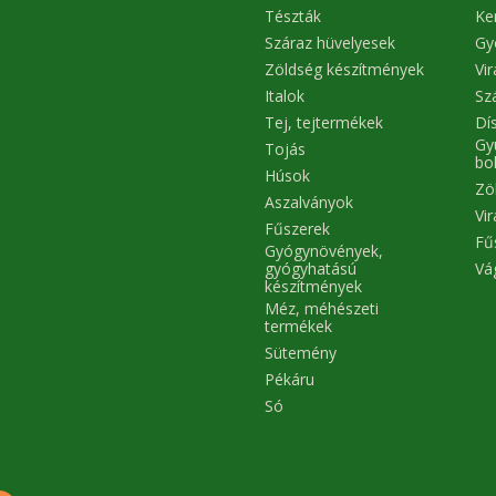
Tészták
Ke
Száraz hüvelyesek
Gy
Zöldség készítmények
Vi
Italok
Sz
Tej, tejtermékek
Dís
Gy
Tojás
bo
Húsok
Zö
Aszalványok
Vi
Fűszerek
Fű
Gyógynövények,
Vá
gyógyhatású
készítmények
Méz, méhészeti
termékek
Sütemény
Pékáru
Só