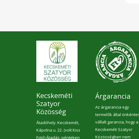
lass
hog
vált
ig
tej
vég
tés
gen
ese
ha
szá
mez
glut
ken
fo
szá
kö
ho
ma
je
ala
agr
ös
szá
sze
Már
mint
bizo
éle
z
http
teny
klim
Kecskeméti
Árgarancia
fon
Szatyor
Az árgarancia egy
Közösség
termelők által önkénte
vállalt garancia, hogy a
Átadóhely: Kecskemét,
Kecskeméti Szatyor
Kápolna u. 22. (volt Kiss
Közösségben nem
Fotó) Átadás: pénteken