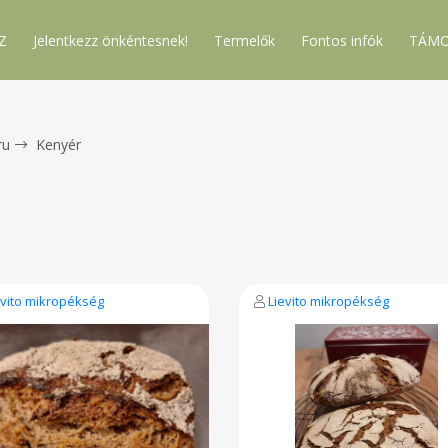
Z
Jelentkezz önkéntesnek!
Termelők
Fontos infók
TÁMO
ru
Kenyér
evito mikropékség
Lievito mikropékség