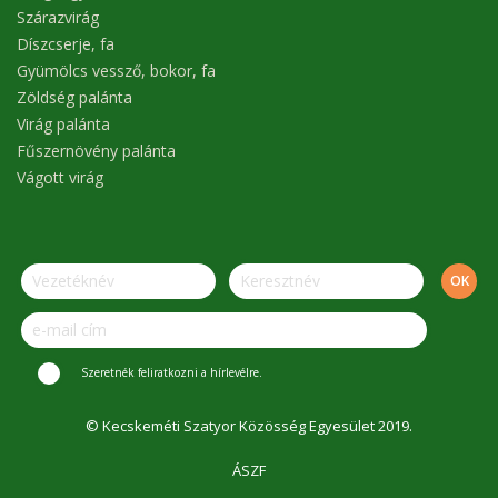
Szárazvirág
Díszcserje, fa
Gyümölcs vessző, bokor, fa
Zöldség palánta
Virág palánta
Fűszernövény palánta
Vágott virág
Szeretnék feliratkozni a hírlevélre.
© Kecskeméti Szatyor Közösség Egyesület 2019.
ÁSZF