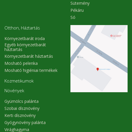
Sütemény
Pékáru
Só
Otthon, Háztartás
Környezetbarát iroda
Egyéb környezetbarát
háztartás
Környezetbarát háztartás
Mosható pelenka
Mosható higiéniai termékek
Kozmetikumok
Növények
Gyümölcs palánta
Szobai dísznövény
Kerti dísznövény
Gyógynövény palánta
Virághagyma