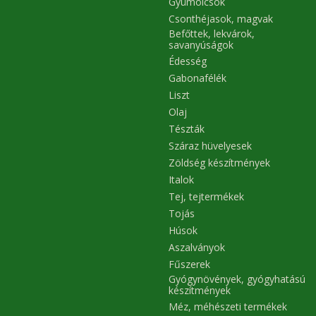
Gyümölcsök
Csonthéjasok, magvak
Befőttek, lekvárok,
savanyúságok
Édesség
Gabonafélék
Liszt
Olaj
Tészták
Száraz hüvelyesek
Zöldség készítmények
Italok
Tej, tejtermékek
Tojás
Húsok
Aszalványok
Fűszerek
Gyógynövények, gyógyhatású
készítmények
Méz, méhészeti termékek