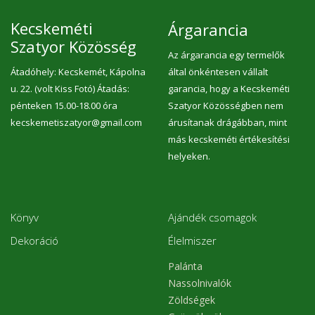
Kecskeméti
Árgarancia
Szatyor Közösség
Az árgarancia egy termelők
Átadóhely: Kecskemét, Kápolna
által önkéntesen vállalt
u. 22. (volt Kiss Fotó) Átadás:
garancia, hogy a Kecskeméti
pénteken 15.00-18.00 óra
Szatyor Közösségben nem
kecskemetiszatyor@gmail.com
árusítanak drágábban, mint
más kecskeméti értékesítési
helyeken.
Könyv
Ajándék csomagok
Dekoráció
Élelmiszer
Palánta
Nassolnivalók
Zöldségek