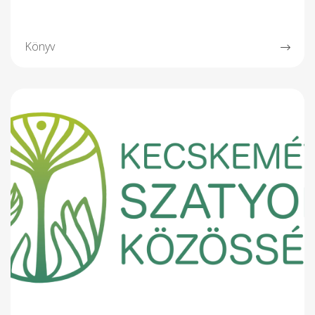
Könyv