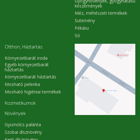
Gyógynövények, gyógyhatású
készítmények
Méz, méhészeti termékek
Sütemény
Pékáru
Só
Otthon, Háztartás
Környezetbarát iroda
Egyéb környezetbarát
háztartás
Környezetbarát háztartás
Mosható pelenka
Mosható higiéniai termékek
Kozmetikumok
Növények
Gyümölcs palánta
Szobai dísznövény
Kerti dísznövény