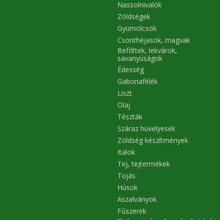
Nassolnivalók
Zöldségek
Gyümölcsök
Csonthéjasok, magvak
Befőttek, lekvárok,
savanyúságok
Édesség
Gabonafélék
Liszt
Olaj
Tészták
Száraz hüvelyesek
Zöldség készítmények
Italok
Tej, tejtermékek
Tojás
Húsok
Aszalványok
Fűszerek