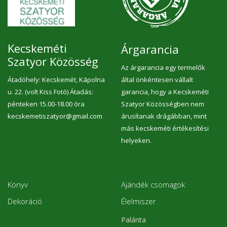
Kecskeméti
Árgarancia
Szatyor Közösség
Az árgarancia egy termelők
Átadóhely: Kecskemét, Kápolna
által önkéntesen vállalt
u. 22. (volt Kiss Fotó) Átadás:
garancia, hogy a Kecskeméti
pénteken 15.00-18.00 óra
Szatyor Közösségben nem
kecskemetiszatyor@gmail.com
árusítanak drágábban, mint
más kecskeméti értékesítési
helyeken.
Könyv
Ajándék csomagok
Dekoráció
Élelmiszer
Palánta