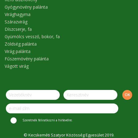
Gyógynövény palánta
Virághagyma
Szárazvirág
Díszcserje, fa
Gyümölcs vessző, bokor, fa
Zöldség palánta
Virág palánta
Fűszernövény palánta
Vágott virág
Szeretnék feliratkozni a hírlevélre.
© Kecskeméti Szatyor Közösség Egyesület 2019.