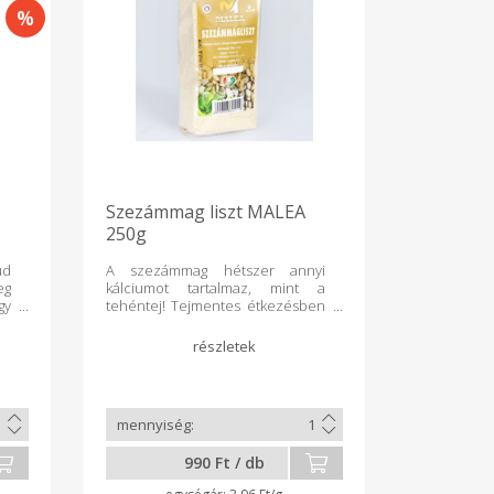
Szezámmag liszt MALEA
250g
ud
A szezámmag hétszer annyi
eg
kálciumot tartalmaz, mint a
gy
tehéntej! Tejmentes étkezésben
t,
az egyik legjobb kálcium pótló. A
gy
szezámmagliszt a hidegen
nt
préselt szezámmag őrleménye.
gy
Fehérjeértéke a többi olajos
ek
magvakhoz képest is kiemelkedő.
 a
A zsírtalanított magőrlemények
 A
közül a szezámmaglisztnek van a
és
legmagasabb zsír tartalma. Segíti
990 Ft / db
ma
az időskori vagy változókori
 a
csontritkulás megelőzését,