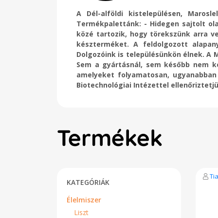
A Dél-alföldi kistelepülésen, Maro
Termékpalettánk: - Hidegen sajtolt ol
közé tartozik, hogy törekszünk arra v
készterméket. A feldolgozott alapa
Dolgozóink is településünkön élnek. A
Sem a gyártásnál, sem később nem ke
amelyeket folyamatosan, ugyanabban a
Biotechnológiai Intézettel ellenőriztet
Termékek
Tia
KATEGÓRIÁK
Élelmiszer
Liszt