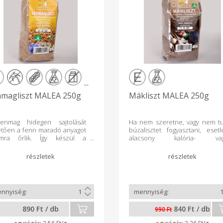
...
magliszt MALEA 250g
Mákliszt MALEA 250g
enmag hidegen sajtolását
Ha nem szeretne, vagy nem t
etően a fenn maradó anyagot
búzalisztet fogyasztani, esetl
omra őrlik. Így készül a
alacsony kalória- va
agliszt, melyet a magas rost
szénhidráttartalmú diétát köve
ignan tartalma mellett kiváló
cukorbetegségben szenved va
tartalmi értéke teszi
paleolit étrend szeri
önlegessé. Ez az őrlemény
táplálkozik, vegetáriánus va
zdag káliumban,
vegán étrendet követ rem
néziumban, foszforban,
alternatíva a mákliszt
iumban, élelmi rostokban és
búzalisztek helyettesítésére.
kaanyagokban. A lenmagliszt
mákliszt rost-, fehérje-, vitamin-
890 Ft / db
840 Ft / db
s fehérjetartalma (33-36%°)
ásványi anyag tartal
990 Ft
alacsony szénhidrát- és
lényegesen magasabb, míg