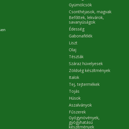
keverhető más gluténment
Gyümölcsök
liszttel is. Rántott h
Csonthéjasok, magvak
panírozásához is tökélet
amennyiben a kisütése n
Befőttek, lekvárok,
forró olajban, hanem sütőben 
savanyúságok
tepsiben történik.
Édesség
sen
Gabonafélék
Liszt
Olaj
Tészták
Száraz hüvelyesek
Zöldség készítmények
Italok
Tej, tejtermékek
Tojás
Húsok
Aszalványok
Fűszerek
Gyógynövények,
gyógyhatású
készítmények