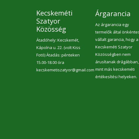
Kecskeméti
Árgarancia
Szatyor
Az árgarancia egy
Közösség
termelők által önkénte
vállalt garancia, hogy a
Átadóhely: Kecskemét,
Kecskeméti Szatyor
Kápolna u. 22. (volt Kiss
Közösségben nem
Fotó) Átadás: pénteken
árusítanak drágábban,
15.00-18.00 óra
mint más kecskeméti
kecskemetiszatyor@gmail.com
értékesítési helyeken.