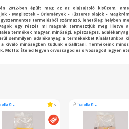
slelén 2012-ben épült meg az az olajsajtoló kisüzem, a
ajok - Maglisztek - Őrlemények - Fűszeres olajok - Magkré
egyszermentes termelésből származó, lehetőleg helyben me
nyagok egy részét mi magunk termesztjük meg illetve a 
 Malea termékek magyar, minőségi, egészséges, adalékanyag 
rül semmilyen adalékanyag a termékekbe! Kínálatunkba ki
 kiváló minőségben tudunk előállítani. Termékeink minőség
jük. Motto: Ételed legyen orvosságod és orvosságod legyen ét
rella Kft.
Tiarella Kft.
5