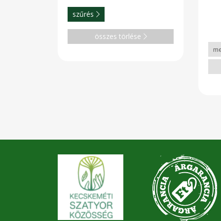
szé
légz
szűrés
fogy
rés
len
összes törlése
rost
feh
csö
szé
len
(lig
tes
kor
elős
kor
csö
kel
péld
mell
hor
kösz