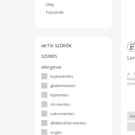
Olaj
Fűszerek
AKTÍV SZŰRŐK
SZŰRÉS
Len
Allergének
A l
tojásmentes
köv
fin
gluténmentes
lenm
és l
tejmentes
bel
kül
sls-mentes
ga
mag
cukormentes
kalc
nyál
állatkísérlet mentes
maga
és 
vegán