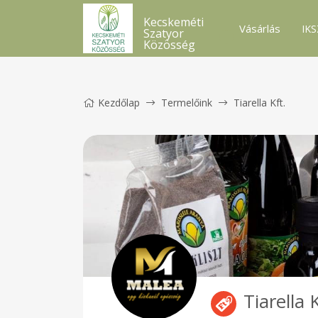
Kecskeméti
Vásárlás
IKS
Szatyor
Közösség
Kezdőlap
Termelőink
Tiarella Kft.
Tiarella K