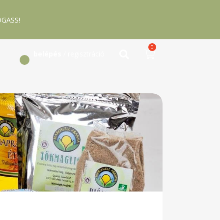
GASS!
0
belépés
/ regisztráció