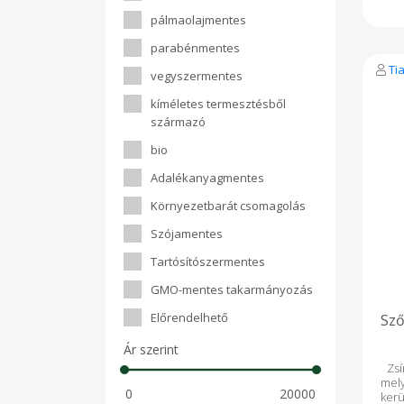
zsí
beé
pálmaolajmentes
étr
parabénmentes
keze
jól 
Tia
vegyszermentes
alk
gyár
kíméletes termesztésből
így
h
származó
sze
tart
bio
10%
Adalékanyagmentes
véde
val
Környezetbarát csomagolás
egy
tám
Szójamentes
sz
rost
Tartósítószermentes
„ér
mag
GMO-mentes takarmányozás
és 
pás
Előrendelhető
Sző
kész
főz
Ár szerint
pép
keve
Zsí
érr
mel
és í
kerü