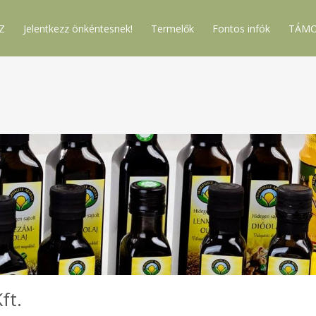
Z
Jelentkezz önkéntesnek!
Termelők
Fontos infók
TÁMO
ft.