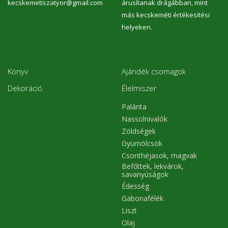
kecskemetiszatyor@gmail.com
árusítanak drágábban, mint
más kecskeméti értékesítési
helyeken.
Könyv
Ajándék csomagok
Dekoráció
Élelmiszer
Palánta
Nassolnivalók
Zöldségek
Gyümölcsök
Csonthéjasok, magvak
Befőttek, lekvárok,
savanyúságok
Édesség
Gabonafélék
Liszt
Olaj