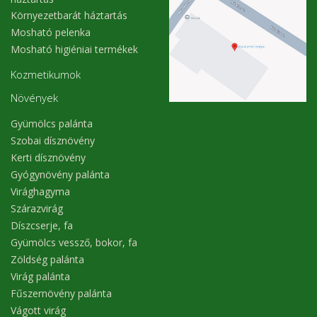
Környezetbarát háztartás
Mosható pelenka
Mosható higiéniai termékek
Kozmetikumok
Növények
Gyümölcs palánta
Szobai dísznövény
Kerti dísznövény
Gyógynövény palánta
Virághagyma
Szárazvirág
Díszcserje, fa
Gyümölcs vessző, bokor, fa
Zöldség palánta
Virág palánta
Fűszernövény palánta
Vágott virág