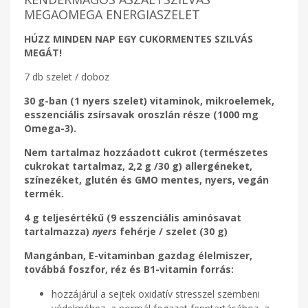
MEGAOMEGA ENERGIASZELET
HÚZZ MINDEN NAP EGY CUKORMENTES SZILVÁS
MEGÁT!
7 db szelet / doboz
30 g-ban (1 nyers szelet) vitaminok, mikroelemek,
esszenciális zsírsavak oroszlán része (1000 mg
Omega-3).
Nem tartalmaz hozzáadott cukrot (természetes
cukrokat tartalmaz, 2,2 g /30 g) allergéneket,
színezéket, glutén és GMO mentes, nyers, vegán
termék.
4 g teljesértékű (9 esszenciális aminósavat
tartalmazza)
nyers
fehérje / szelet (30 g)
Mangánban, E-vitaminban gazdag élelmiszer,
továbbá foszfor, réz és B1-vitamin forrás:
hozzájárul a sejtek oxidatív stresszel szembeni