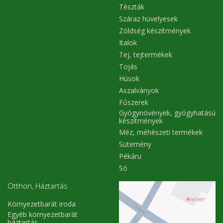
Tészták
Száraz hüvelyesek
Zöldség készítmények
Italok
Tej, tejtermékek
Tojás
Húsok
Aszalványok
Fűszerek
Gyógynövények, gyógyhatású
készítmények
Méz, méhészeti termékek
Sütemény
Pékáru
Só
Otthon, Háztartás
Környezetbarát iroda
Egyéb környezetbarát
háztartás