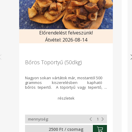
Előrendelést felveszünk!
Átvétel: 2026-08-14
Bőrös Töpörtyű (50dkg)
V
Nagyon sokan vártátok már, mostantól 500
grammos kiszerelésben kapható
bőrös tepertő. A töpörtyű vagy tepertő,
pörcögő az étkezési célra felhasználható
sertés zsírszalonnájának feldolgozása
során – a szobahőmérsékleten kenhető,
szilárd halmazállapotú zsír mellett –
melléktermékként keletkezik. A tepertő az
egyenletes kockákra vágott szalonna
kiolvasztott, összesült (töppedt) darabja. A
tepertő a sütést követően is még sok
2500 Ft / csomag
zsiradékot tartalmaz.