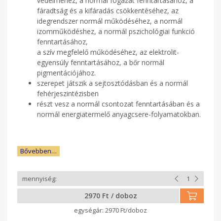
védelméhez, a normál fogazat fenntartásához, a
fáradtság és a kifáradás csökkentéséhez, az
idegrendszer normál működéséhez, a normál
izomműködéshez, a normál pszichológiai funkció
fenntartásához,
a szív megfelelő működéséhez, az elektrolit-
egyensúly fenntartásához, a bőr normál
pigmentációjához.
szerepet játszik a sejtosztódásban és a normál
fehérjeszintézisben
részt vesz a normál csontozat fenntartásában és a
normál energiatermelő anyagcsere-folyamatokban.
Bővebben…
2970 Ft / doboz
2970 Ft/doboz