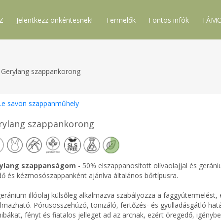
Z
Jelentkezz önkéntesnek!
Termelők
Fontos infók
TÁMO
Gerylang szappankorong
Le savon szappanműhely
rylang szappankorong
ylang szappanságom
- 50% elszappanosított olívaolajjal és geráni
dő és kézmosószappanként ajánlva általános bőrtípusra.
geránium illóolaj külsőleg alkalmazva szabályozza a faggyútermelést, 
lmazható. Pórusösszehúzó, tonizáló, fertőzés- és gyulladásgátló hatású.
ibákat, fényt és fiatalos jelleget ad az arcnak, ezért öregedő, igénybe