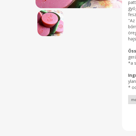
pat
gyóg
fesz
"Az
bőr
öreg
hajs
Öss
gerá
*a 
Ing
ylan
* oc