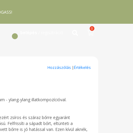
GASS!
0
belépés
/ regisztráció
Hozzászólás
|
Értékelés
um - ylang-ylang illatkompozícióval.
ezért zsíros és száraz bőrre egyaránt
 Felfrissíti a sápadt bőrt, eltünteti a
vett bőrre is jó hatással van. Ezen kívül aknék,