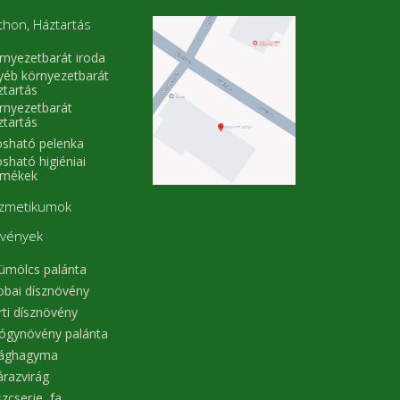
és
nt
thon, Háztartás
tő
és
rnyezetbarát iroda
ek
ák
yéb környezetbarát
bb
ztartás
s,
rnyezetbarát
ás
ztartás
n,
sható pelenka
k,
ló
sható higiéniai
,
rmékek
ul
ma
zmetikumok
la
ó,
vények
ő,
ümölcs palánta
ra
ó.
obai dísznövény
s,
rti dísznövény
ló
s,
ógynövény palánta
ti
rághagyma
de
t,
árazvirág
s.
zcserje, fa