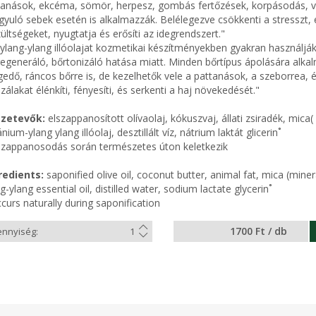
tanások, ekcéma, sömör, herpesz, gombás fertőzések, korpásodás, va
yuló sebek esetén is alkalmazzák. Belélegezve csökkenti a stresszt, e
ültségeket, nyugtatja és erősíti az idegrendszert."
 ylang-ylang illóolajat kozmetikai készítményekben gyakran használj
regeneráló, bőrtonizáló hatása miatt. Minden bőrtípus ápolására alka
edő, ráncos bőrre is, de kezelhetők vele a pattanások, a szeborrea, é
zálakat élénkíti, fényesíti, és serkenti a haj növekedését."
zetevők:
elszappanosított olívaolaj, kókuszvaj, állati zsiradék, mic
nium-ylang ylang illóolaj, desztillált víz, nátrium laktát glicerin˚
szappanosodás során természetes úton keletkezik
redients:
saponified olive oil, coconut butter, animal fat, mica (mine
g-ylang essential oil, distilled water, sodium lactate glycerin˚
curs naturally during saponification
1700 Ft / db