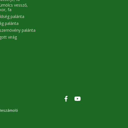
tó
ümölcs vessző,
ek
kor, fa
 a
ás
ldség palánta
at
rág palánta
rt
"
szernövény palánta
tt
gott virág
 -
um
*a
n
ik
ut
 -
um
rs
Beszámoló