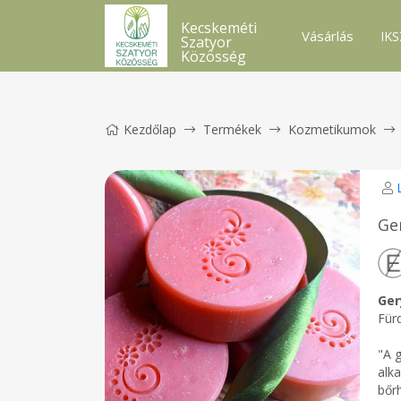
Kecskeméti
Vásárlás
IKS
Szatyor
Közösség
Kezdőlap
Termékek
Kozmetikumok
Ge
Ger
Für
"A 
alka
bőrh