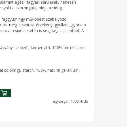
lamint égési, fagyási sérülések, nehezen
nyhíti a szorongást, oldja az idegi
ák faggyúmirigy működést szabályozó,
lmas, még a száraz, érzékeny, gyulladt, gyorsan
s rovarcsípés esetén is segítséget jelenthet. A
a( ásványiszínező), keményítő, 100% természetes
ral coloring), starch, 100% natural geranium-
1700 Ft/db