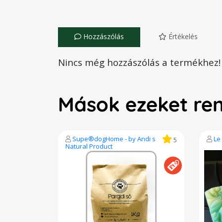
Hozzászólás
Értékelés
Nincs még hozzászólás a termékhez!
Mások ezeket re
Supe®dogHome - by Andi s
Le
5
Natural Product