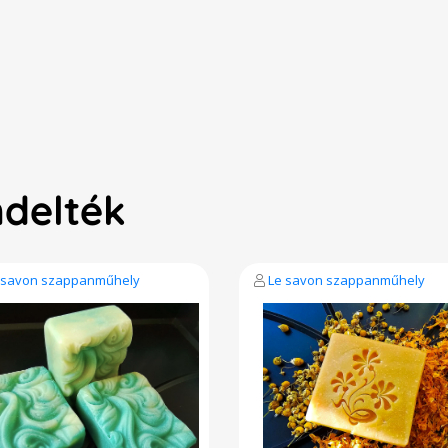
ndelték
 savon szappanműhely
Le savon szappanműhely