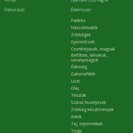
Dekoráció
Élelmiszer
Palánta
Nassolnivalók
Zöldségek
Gyümölcsök
Csonthéjasok, magvak
Befőttek, lekvárok,
savanyúságok
Édesség
Gabonafélék
Liszt
Olaj
Tészták
Száraz hüvelyesek
Zöldség készítmények
Italok
Tej, tejtermékek
Tojás