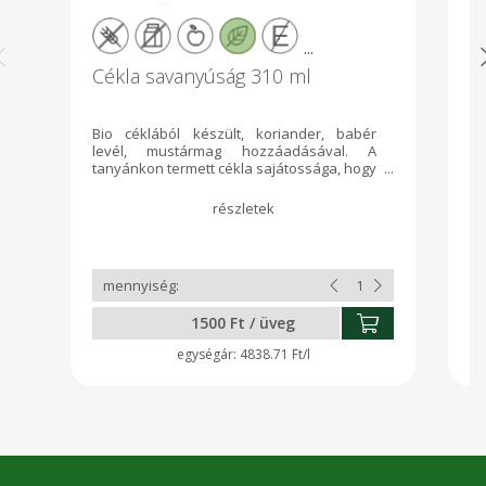
...
Cékla savanyúság 310 ml
H
Bio céklából készült, koriander, babér
Ga
levél, mustármag hozzáadásával. A
és
tanyánkon termett cékla sajátossága, hogy
1,
nincs földíze, édes. A mi otthonunkban
pörköltek és keménytarhonya mellé, csak
ez jöhet számításba
1500 Ft / üveg
4838.71 Ft/l