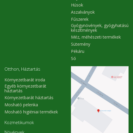
Húsok
Aszalványok
Fűszerek
Gyógynövények, gyógyhatású
készítmények
Méz, méhészeti termékek
Sütemény
Pékáru
Só
Otthon, Háztartás
Környezetbarát iroda
Egyéb környezetbarát
háztartás
Környezetbarát háztartás
Mosható pelenka
Mosható higiéniai termékek
Kozmetikumok
Növények