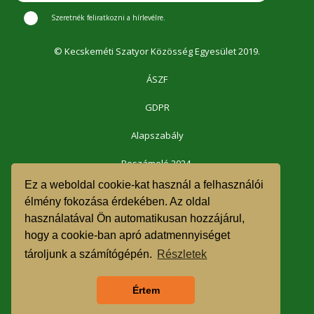
Szeretnék feliratkozni a hírlevélre.
© Kecskeméti Szatyor Közösség Egyesület 2019.
ÁSZF
GDPR
Alapszabály
Beszámoló 2024.
Ez a weboldal cookie-kat használ a felhasználói
Beszámoló 2023.
élmény fokozása érdekében. Az oldal
használatával Ön automatikusan hozzájárul,
Beszámoló 2022.
hogy a cookie-ban apró adatmennyiséget
Beszámoló 2021.
tároljunk a számítógépén.
Részletek
1% felajánlás 2023.
Értem