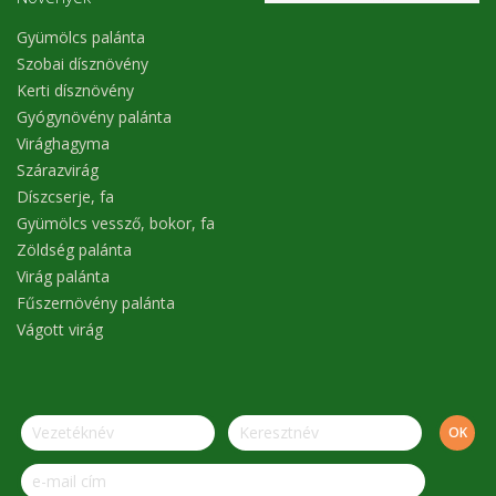
Gyümölcs palánta
Szobai dísznövény
Kerti dísznövény
Gyógynövény palánta
Virághagyma
Szárazvirág
Díszcserje, fa
Gyümölcs vessző, bokor, fa
Zöldség palánta
Virág palánta
Fűszernövény palánta
Vágott virág