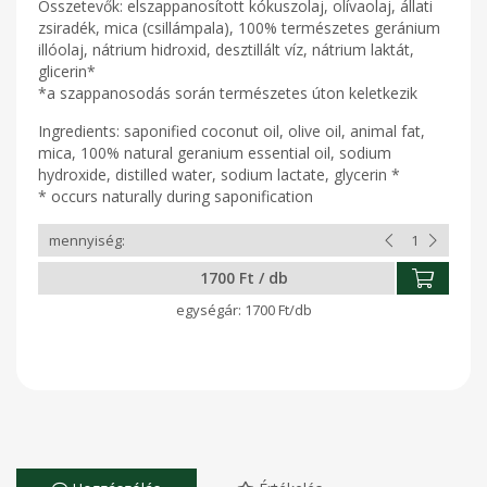
Összetevők: elszappanosított kókuszolaj, olívaolaj, állati
zsiradék, mica (csillámpala), 100% természetes geránium
illóolaj, nátrium hidroxid, desztillált víz, nátrium laktát,
glicerin*
*a szappanosodás során természetes úton keletkezik
Ingredients: saponified coconut oil, olive oil, animal fat,
mica, 100% natural geranium essential oil, sodium
hydroxide, distilled water, sodium lactate, glycerin *
* occurs naturally during saponification
1700 Ft / db
1700 Ft/db