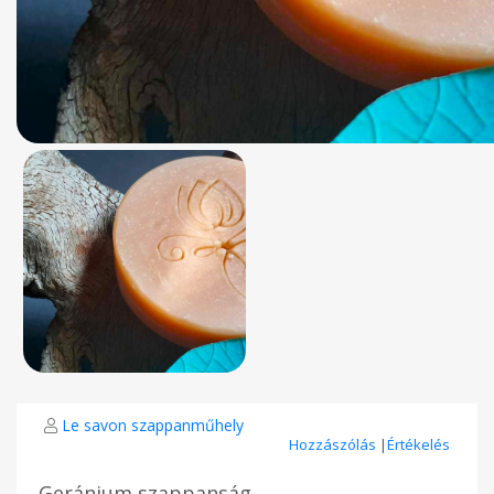
Le savon szappanműhely
Hozzászólás
|
Értékelés
Geránium szappanság