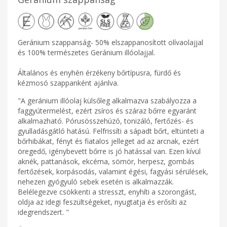
Geránium szappanság- 50% elszappanosított olívaolajjal
és 100% természetes Geránium illóolajjal.
Általános és enyhén érzékeny bőrtípusra, fürdő és
kézmosó szappanként ajánlva.
"A geránium illóolaj külsőleg alkalmazva szabályozza a
faggyútermelést, ezért zsíros és száraz bőrre egyaránt
alkalmazható. Pórusösszehúzó, tonizáló, fertőzés- és
gyulladásgátló hatású. Felfrissíti a sápadt bőrt, eltünteti a
bőrhibákat, fényt és fiatalos jelleget ad az arcnak, ezért
öregedő, igénybevett bőrre is jó hatással van. Ezen kívül
aknék, pattanások, ekcéma, sömör, herpesz, gombás
fertőzések, korpásodás, valamint égési, fagyási sérülések,
nehezen gyógyuló sebek esetén is alkalmazzák.
Belélegezve csökkenti a stresszt, enyhíti a szorongást,
oldja az idegi feszültségeket, nyugtatja és erősíti az
idegrendszert. "