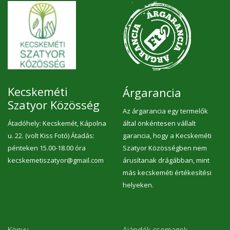
Kecskeméti
Árgarancia
Szatyor Közösség
Az árgarancia egy termelők
Átadóhely: Kecskemét, Kápolna
által önkéntesen vállalt
u. 22. (volt Kiss Fotó) Átadás:
garancia, hogy a Kecskeméti
pénteken 15.00-18.00 óra
Szatyor Közösségben nem
kecskemetiszatyor@gmail.com
árusítanak drágábban, mint
más kecskeméti értékesítési
helyeken.
Könyv
Ajándék csomagok