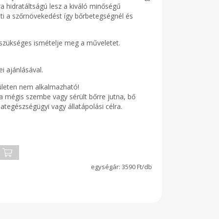
ra hidratáltságú lesz a kiváló minőségű
iti a szőrnövekedést így bőrbetegségnél és
a szükséges ismételje meg a műveletet.
 ajánlásával.
lületen nem alkalmazható!
. Ha mégis szembe vagy sérült bőrre jutna, bő
lategészségügyi vagy állatápolási célra.
3590 Ft/db