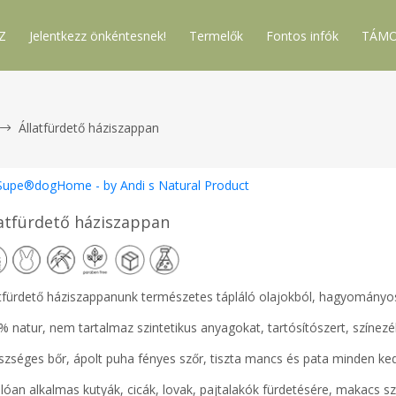
Z
Jelentkezz önkéntesnek!
Termelők
Fontos infók
TÁMO
Állatfürdető háziszappan
Supe®dogHome - by Andi s Natural Product
latfürdető háziszappan
atfürdető háziszappanunk természetes tápláló olajokból, hagyományos e
 natur, nem tartalmaz szintetikus anyagokat, tartósítószert, színezék
szséges bőr, ápolt puha fényes szőr, tiszta mancs és pata minden ke
lóan alkalmas kutyák, cicák, lovak, pajtalakók fürdetésére, makacs sz