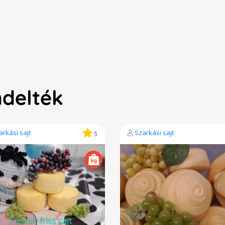
ndelték
arkási sajt
Szarkási sajt
5