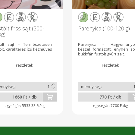
tölt friss sajt (300-
Parenyica (100-120 g)
0g)
tölt sajt – Természetesen
Parenyica – Hagyományo
ölt, karakteres ízű kézműves
kézzel formázott, enyhén só
bükkfán füstölt gyúrt sajt.
1660 Ft / db
770 Ft / db
5533.33 Ft/kg
7700 Ft/kg