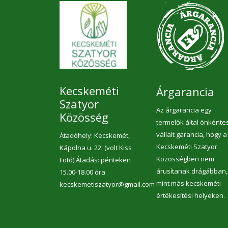
Kecskeméti
Árgarancia
Szatyor
Az árgarancia egy
Közösség
termelők által önkénte
vállalt garancia, hogy a
Átadóhely: Kecskemét,
Kecskeméti Szatyor
Kápolna u. 22. (volt Kiss
Közösségben nem
Fotó) Átadás: pénteken
árusítanak drágábban,
15.00-18.00 óra
mint más kecskeméti
kecskemetiszatyor@gmail.com
értékesítési helyeken.