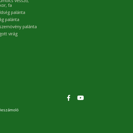
ümölcs vessző,
kor, fa
ldség palánta
rág palánta
szernövény palánta
gott virág
Beszámoló