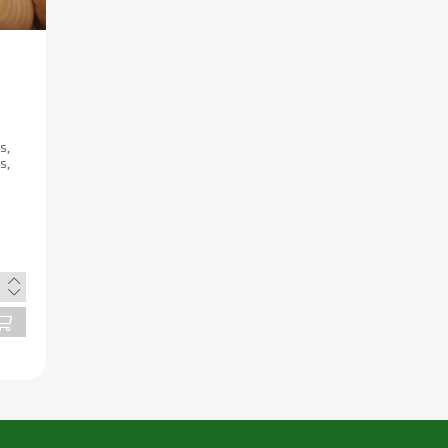
s,
s,