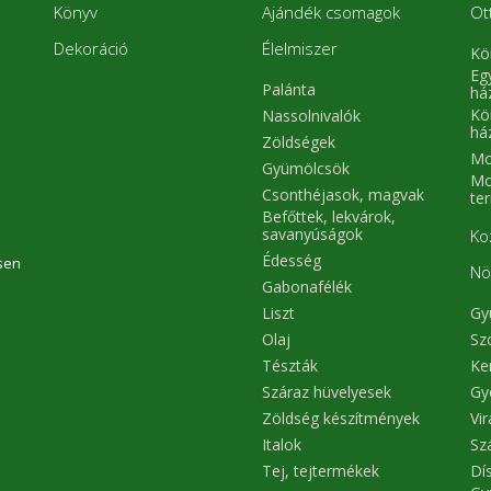
Könyv
Ajándék csomagok
Ot
Dekoráció
Élelmiszer
Kö
Eg
Palánta
há
Kö
Nassolnivalók
há
Zöldségek
Mo
Gyümölcsök
Mo
Csonthéjasok, magvak
te
Befőttek, lekvárok,
savanyúságok
Ko
Édesség
sen
Nö
Gabonafélék
Liszt
Gy
Olaj
Sz
Tészták
Ke
Száraz hüvelyesek
Gy
Zöldség készítmények
Vi
Italok
Sz
Tej, tejtermékek
Dís