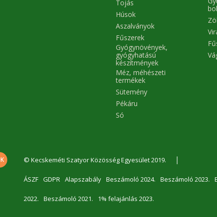
Gy
Tojás
bo
Húsok
Zö
Aszalványok
Vi
Fűszerek
Fű
Gyógynövények,
Vá
gyógyhatású
készítmények
Méz, méhészeti
termékek
Sütemény
Pékáru
Só
|
© Kecskeméti Szatyor Közösség Egyesület 2019.
ÁSZF
GDPR
Alapszabály
Beszámoló 2024.
Beszámoló 2023.
2022.
Beszámoló 2021.
1% felajánlás 2023.