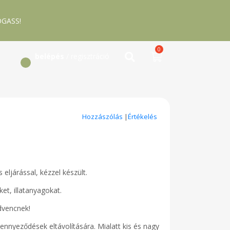
GASS!
0
belépés
/ regisztráció
Hozzászólás
|
Értékelés
ljárással, kézzel készült.
et, illatanyagokat.
dvencnek!
ennyeződések eltávolítására. Mialatt kis és nagy