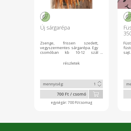
Új sárgarépa
Füs
35
Zsenge, frissen szedett,
Füs
vegyszermentes sárgarépa. Egy
füst
csomóban kb 10-12 szál
sajt.
található. Tudni kell, hogy azért,
mert nem egyenes, vagy duplán
nőtt, én bizony beleteszem a
csomóba, ugyanúgy
használhatók, csak mert kicsit
másképp nőttek :)
700 Ft / csomó
700 Ft/csomag