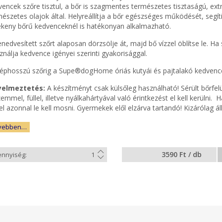
encek szőre tisztul, a bőr is szagmentes természetes tisztaságú, ext
észetes olajok által. Helyreállítja a bőr egészséges működését, segít
ékeny bőrű kedvenceknél is hatékonyan alkalmazható.
nedvesített szőrt alaposan dörzsölje át, majd bő vízzel öblítse le. H
nálja kedvence igényei szerinti gyakorisággal.
éphosszú szőrig a Supe®dogHome óriás kutyái és pajtalakó kedvencei
yelmeztetés:
A készítményt csak külsőleg használható! Sérült bőrfe
emmel, füllel, illetve nyálkahártyával való érintkezést el kell kerülni
el azonnal le kell mosni. Gyermekek elől elzárva tartandó! Kizárólag ál
vebben…
3590 Ft / db