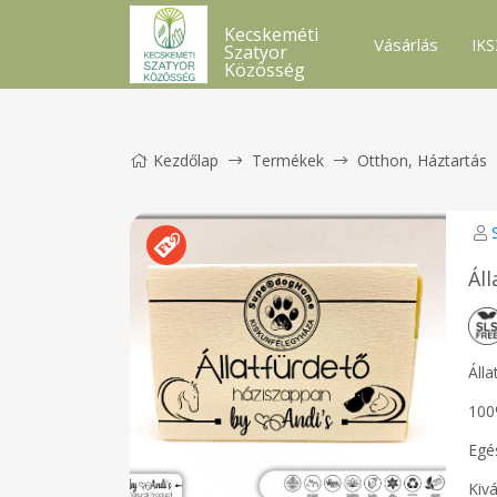
Kecskeméti
Vásárlás
IKS
Szatyor
Közösség
Kezdőlap
Termékek
Otthon, Háztartás
Ál
Áll
100%
Egé
Kivá