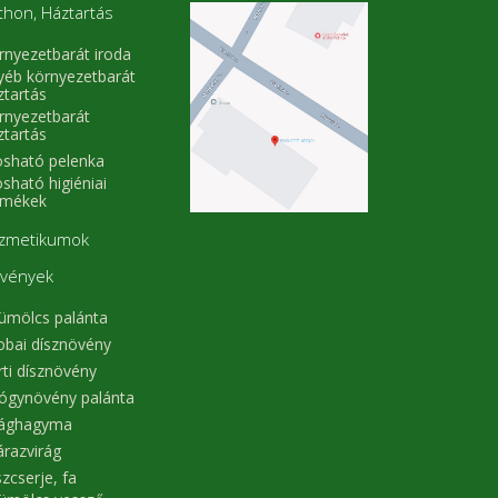
thon, Háztartás
rnyezetbarát iroda
yéb környezetbarát
ztartás
rnyezetbarát
ztartás
sható pelenka
sható higiéniai
rmékek
zmetikumok
vények
ümölcs palánta
obai dísznövény
rti dísznövény
ógynövény palánta
rághagyma
árazvirág
zcserje, fa