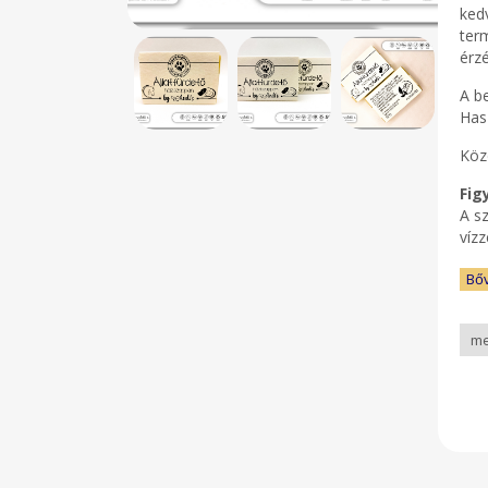
kedv
term
érz
A be
Hasz
Köz
Fig
A sz
vízz
Bő