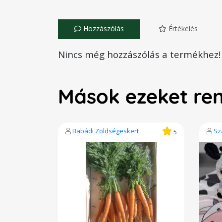
Hozzászólás
Értékelés
Nincs még hozzászólás a termékhez!
Mások ezeket re
Babádi Zöldségeskert
Sz
5