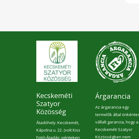
Nyí
ZA
Mag
term
kés
egy
mel
alk
(bel
Ter
jutt
és a
a c
ell
k
ker
meg
tec
alap
Kecskeméti
Árgarancia
saj
lab
Szatyor
viz
Az árgarancia egy
Közösség
kisz
termelők által önkénte
cso
TÁP
vállalt garancia, hogy a
Átadóhely: Kecskemét,
/ 33
Kecskeméti Szatyor
telí
Kápolna u. 22. (volt Kiss
ame
Közösségben nem
Fotó) Átadás: pénteken