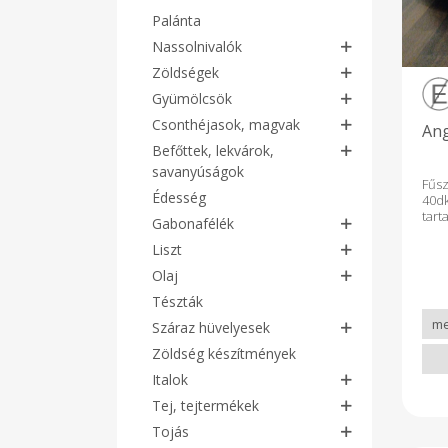
Palánta
Nassolnivalók
Zöldségek
Gyümölcsök
Csonthéjasok, magvak
Ang
Befőttek, lekvárok,
savanyúságok
Fűs
Édesség
40d
tart
Gabonafélék
Liszt
Olaj
Tészták
Száraz hüvelyesek
Zöldség készítmények
Italok
Tej, tejtermékek
Tojás