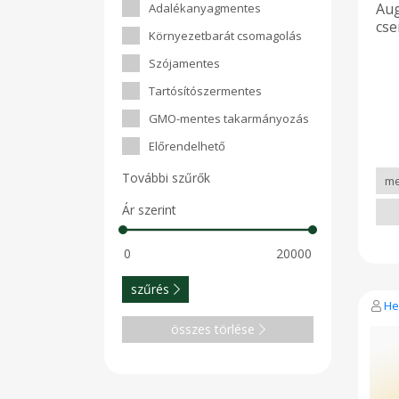
Aug
Adalékanyagmentes
cse
Környezetbarát csomagolás
Szójamentes
Tartósítószermentes
GMO-mentes takarmányozás
Előrendelhető
További szűrők
Ár szerint
szűrés
He
összes törlése