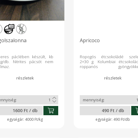
olszalonna
Apricoco
zeres páclében készült, kb
Ropogós étcsokoládé szele
kg/db. Nitrites pácsót nem
2×30 g. Kolumbiai étcsokolá
almaz.
roppanós gyöngyökke
kókuszpehellyel é
sárgabarackkal – trópusi ízvilág 
izgalmas textúra egyetl
szeletben.
1600 Ft / db
490 Ft / db
4000 Ft/kg
490 Ft/db