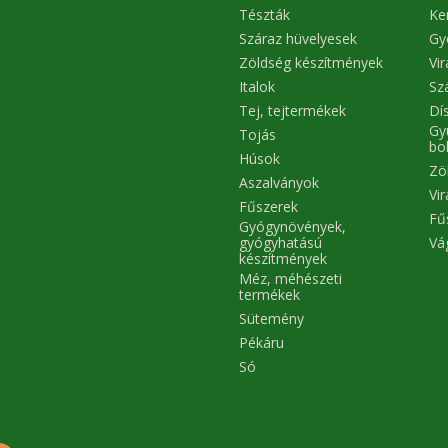
1g, Rost? 10 g, Só 0,0,1g
Tészták
Ke
lási útmutató: száraz, hűvös
yen tartandó. Minőség
Száraz hüvelyesek
Gy
őrzési idő: a gyártástól
Zöldség készítmények
Vi
ított 12 hónap.
Italok
Sz
Tej, tejtermékek
Dís
Gy
Tojás
bo
Húsok
Zö
Aszalványok
Vi
Fűszerek
Fű
Gyógynövények,
Vá
gyógyhatású
készítmények
Méz, méhészeti
termékek
Sütemény
Pékáru
Só