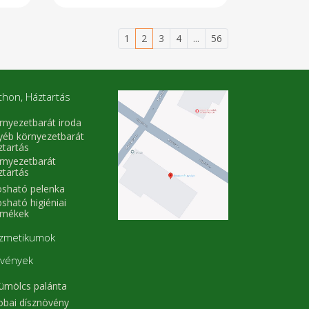
 a
ál
et
tő
1
2
3
4
...
56
tt
a,
ő,
és
ű,
thon, Háztartás
en
b,
rnyezetbarát iroda
yéb környezetbarát
ztartás
rnyezetbarát
ztartás
sható pelenka
sható higiéniai
rmékek
zmetikumok
vények
ümölcs palánta
obai dísznövény