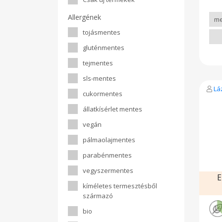
Csí
asza
Allergének
fokh
után
tojásmentes
gluténmentes
tejmentes
sls-mentes
Lá
cukormentes
állatkísérlet mentes
vegán
pálmaolajmentes
parabénmentes
vegyszermentes
E
kíméletes termesztésből
származó
bio