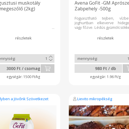
usztusi muskotály
Avena GoFit -GM Aprós
megeszőlő (2kg)
Zabpehely -500g
Fogyasztható tejben, vízbe
joghurtban elkeverve hideg
vagy főzve. Lédús gyümölcsökke
zöldségekkel és olajos magokk
keverhető jó nedvszí
képessége miatt. Panírban, pan
morzsa helyett, könny
felhasználható. Sós és éd
sütemények pl.:kakaós csiga, s
rudak, pogácsa tésztájában va
feltétjeként felhasználhat
3000 Ft / csomag
980 Ft / db
Kevertsütemények pl.: muffin
alkotóeleme. Fasír
1500 Ft/kg
1.96 Ft/g
alapanyagaként kivál
Termékeink - a magyar vetőm
földbe juttatásától, saj
termesztésen és a gyártá
folyamaton keresztül
lyben a Jövőnk Szövetkezet
Lievito mikropékség
csomagolásig - szigorú
ellenőrzött körülmények közö
készülnek. 
keresztszennyeződések
megakadályozására speciál
technológiát alkalmazunk. 
alapanyagot és a késztermékek