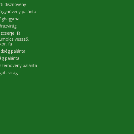
rti dísznövény
ógynövény palánta
rághagyma
árazvirág
zcserje, fa
ümölcs vessző,
kor, fa
ldség palánta
rág palánta
szernövény palánta
gott virág