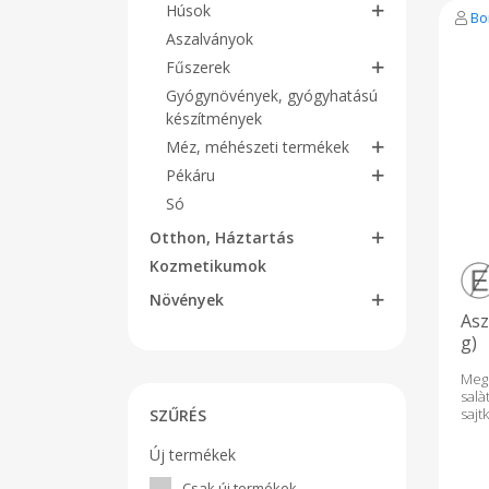
Húsok
Bo
Aszalványok
Fűszerek
Gyógynövények, gyógyhatású
készítmények
Méz, méhészeti termékek
Pékáru
Só
Otthon, Háztartás
Kozmetikumok
Növények
Asz
g)
Me
sal
sajt
SZŰRÉS
sze
tar
Új termékek
tart
term
Csak új termékek