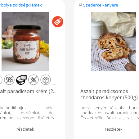
rbolya zöldségkrémek
Szederke kenyere
...
alt paradicsom krém (200
Aszalt paradicsomos
cheddaros kenyér (500g)
gbolondìthatjuk vele
petra kenyér tésztába burko
àtànkat, tésztàinkat, de
cheddar és aszalt paradicso
krémmel kikeverve tökéletes
Összetevők: Búzaliszt, víz, s
ndvicsfeltétként is. Nem
cheddar, aszalt paradicso
talmaz adalékanyagokat,
kovász,
ósítószert és cukrot. Vegán
ék! Glutén és laktózmentes.