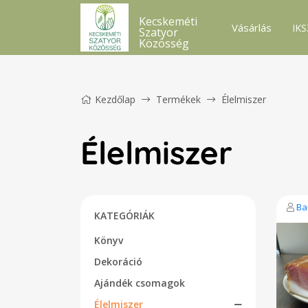
Kecskeméti
Vásárlás
IKS
Szatyor
Közösség
Kezdőlap
Termékek
Élelmiszer
Élelmiszer
Ba
KATEGÓRIÁK
Könyv
Dekoráció
Ajándék csomagok
Élelmiszer