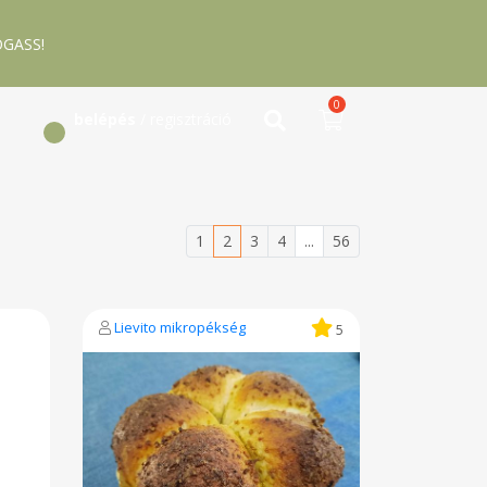
GASS!
0
belépés
/ regisztráció
1
2
3
4
...
56
Lievito mikropékség
5