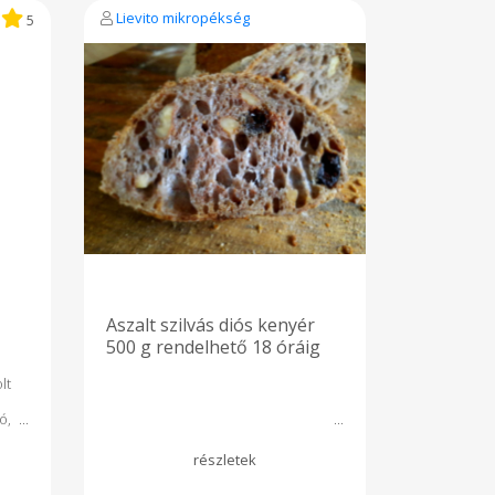
formában tartalmazza,
Lievito mikropékség
5
könnyebben emészthető,
magasabb tápértékű és
alacsonyabb glikémiás indexű,
összességében minden
szempontból egészségesebb,
mint az ipari pékáru.
Aszalt szilvás diós kenyér
500 g rendelhető 18 óráig
lt
m.
ó,
m,