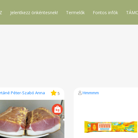
Z
Jelentkezz önkéntesnek!
Termelők
Fontos infók
TÁMO
rtáné Péter-Szabó Anna
Hmmmm
5