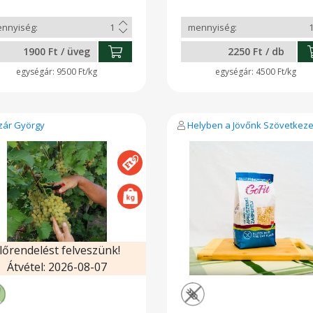
pősségmentes Összetevők;
lt paradicsom, paradicsomlé,
agyma, bazsalikom Felbontás
 kb 7 napig hűtve tárolható
1900 Ft / üveg
2250 Ft / db
9500 Ft/kg
4500 Ft/kg
zár György
Helyben a Jövőnk Szövetkeze
lőrendelést felveszünk!
Átvétel: 2026-08-07