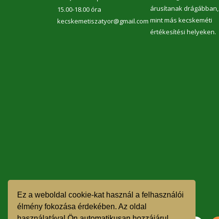
13.
árusítanak drágábban,
Táro
15.00-18.00 óra
hel
mint más kecskeméti
kecskemetiszatyor@gmail.com
meg
értékesítési helyeken.
szám
Ez a weboldal cookie-kat használ a felhasználói
élmény fokozása érdekében. Az oldal
használatával Ön automatikusan hozzájárul,