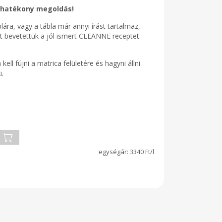
és hatékony megoldás!
blára, vagy a tábla már annyi írást tartalmaz,
st bevetettük a jól ismert CLEANNE receptet:
fújni a matrica felületére és hagyni állni
i.
3340 Ft/l