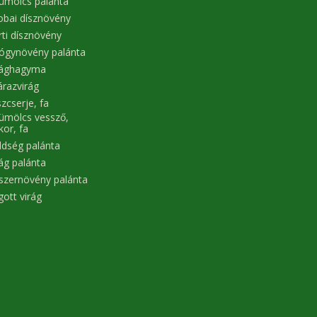
ümölcs palánta
obai dísznövény
rti dísznövény
ógynövény palánta
rághagyma
árazvirág
zcserje, fa
ümölcs vessző,
kor, fa
ldség palánta
rág palánta
szernövény palánta
gott virág