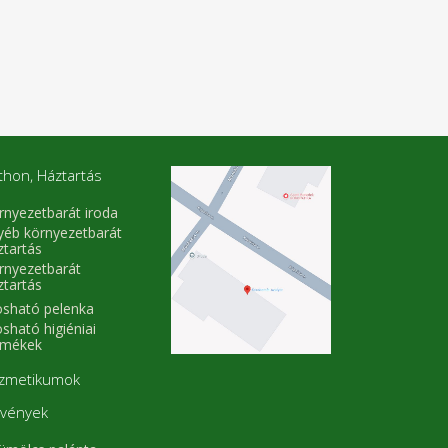
thon, Háztartás
rnyezetbarát iroda
yéb környezetbarát
ztartás
rnyezetbarát
ztartás
sható pelenka
sható higiéniai
rmékek
zmetikumok
vények