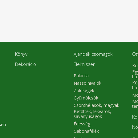
Könyv
Ajándék csomagok
Ot
Dekoráció
Élelmiszer
Kö
Eg
Palánta
há
Kö
Nassolnivalók
há
Zöldségek
Mo
Gyümölcsök
Mo
Csonthéjasok, magvak
te
Befőttek, lekvárok,
savanyúságok
Ko
Édesség
sen
Nö
Gabonafélék