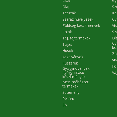
Liszt
Gy
Olaj
Sz
Tészták
Ke
Száraz hüvelyesek
Gy
Zöldség készítmények
Vi
Italok
Sz
Tej, tejtermékek
Dís
Gy
Tojás
bo
Húsok
Zö
Aszalványok
Vi
Fűszerek
Fű
Gyógynövények,
Vá
gyógyhatású
készítmények
Méz, méhészeti
termékek
Sütemény
Pékáru
Só