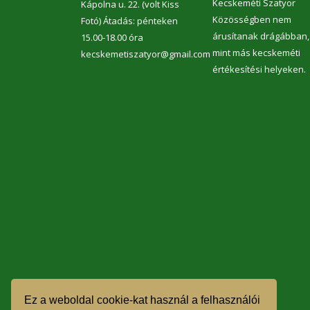
Kecskeméti Szatyor
Kápolna u. 22. (volt Kiss
Közösségben nem
Fotó) Átadás: pénteken
árusítanak drágábban,
15.00-18.00 óra
mint más kecskeméti
kecskemetiszatyor@gmail.com
értékesítési helyeken.
Ez a weboldal cookie-kat használ a felhasználói