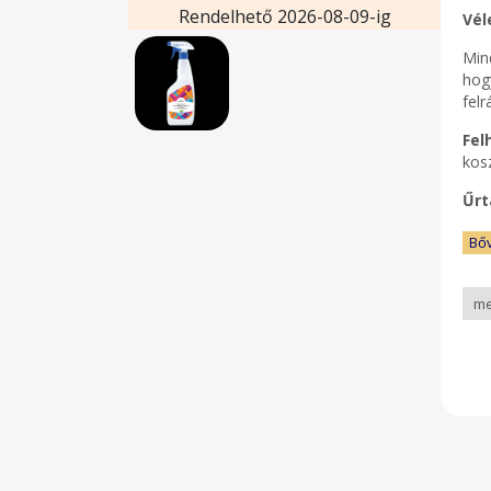
Rendelhető 2026-08-09-ig
Vél
Mind
hog
felr
Fel
kosz
Űrt
Bő