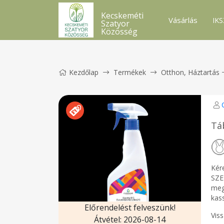
Kecskeméti
Vásárlás
IKS
Szatyor
Közösség
Kezdőlap
Termékek
Otthon, Háztartás
Tá
Kér
SZE
meg
kas
Előrendelést felveszünk!
Vis
Átvétel: 2026-08-14