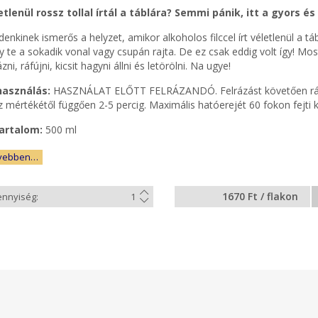
etlenül rossz tollal írtál a táblára? Semmi pánik, itt a gyors 
enkinek ismerős a helyzet, amikor alkoholos filccel írt véletlenül a tá
y te a sokadik vonal vagy csupán rajta. De ez csak eddig volt így! Mo
ázni, ráfújni, kicsit hagyni állni és letörölni. Na ugye!
használás:
HASZNÁLAT ELŐTT FELRÁZANDÓ. Felrázást követően rá kell 
 mértékétől függően 2-5 percig. Maximális hatóerejét 60 fokon fejti k
artalom:
500 ml
vebben…
1670 Ft / flakon