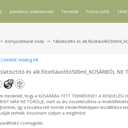
Z
Jelentkezz önkéntesnek!
Termelők
Fontos infók
TÁMO
Környezetbarát iroda
Táblatisztító és alk.filceltávolító500
CLEANNE Holding Kft.
blatisztító és alk.filceltávolító500ml_KOSÁRBÓL N
ek mindenkit, hogy a KOSARÁBA TETT TERMÉKEKET A RENDELÉS
RINT MÁR NE TÖRÖLJE, mert az áru összekészítése a rendelőfelülete
történik, így a kosárba tett termék mindenféleképpen leszállításra ke
száját terhelik. Köszönöm szépen a megértést!
szaváltható csomagolás.