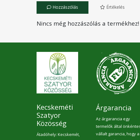
Hozzászólás
Értékelés
Nincs még hozzászólás a termékhez!
Kecskeméti
Árgarancia
Szatyor
Az árgarancia egy
Közösség
termelők által önkénte
vállalt garancia, hogy a
Átadóhely: Kecskemét,