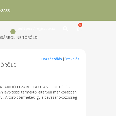
GASS!
0
belépés
/ regisztráció
ml_KOSÁRBÓL NE TÖRÖLD
Hozzászólás
|
Értékelés
E TÖRÖLD
I HATÁRIDŐ LEZÁRULTA UTÁN LEHETŐSÉG
n lévő többi terméktől eltérően már korábban
rül. A törölt termékek így a bevásárlóközösség