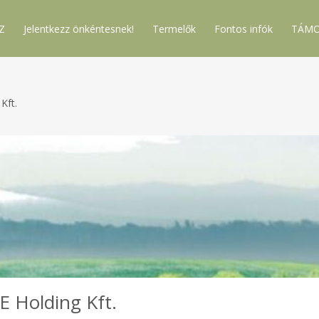
Z
Jelentkezz önkéntesnek!
Termelők
Fontos infók
TÁMO
Kft.
 Holding Kft.