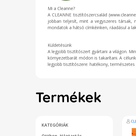
Mi a Cleanne?
A CLEANNE tisztítószercsalád (www.cleann
jobban teljesít, mint a vegyszeres társak,
mondatok a hátsó címkéinken, ráadásul a lako
Küldetésünk
A legjobb tisztítószert gyártani a világon.
környezetbarát módon is takarítani. A célu
legjobb tisztítószere: hatékony, természete
Termékek
CL
KATEGÓRIÁK
Otthon, Háztartás