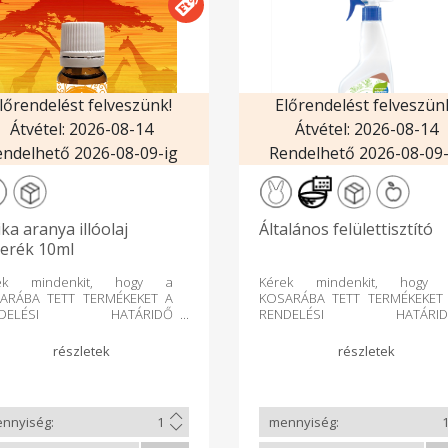
lőrendelést felveszünk!
Előrendelést felveszün
Átvétel: 2026-08-14
Átvétel: 2026-08-14
endelhető 2026-08-09-ig
Rendelhető 2026-08-09-
ika aranya illóolaj
Általános felülettisztító
erék 10ml
ek mindenkit, hogy a
Kérek mindenkit, hogy
ARÁBA TETT TERMÉKEKET A
KOSARÁBA TETT TERMÉKEKET
NDELÉSI HATÁRIDŐ
RENDELÉSI HATÁRID
ÁRULTA UTÁN LEHETŐSÉG
LEZÁRULTA UTÁN LEHETŐS
RINT MÁR NE TÖRÖLJE, mert
SZERINT MÁR NE TÖRÖLJE, me
áru összekészítése a
az áru összekészítése
delőfelületen lévő többi
rendelőfelületen lévő töb
éktől eltérően már korábban
terméktől eltérően már korább
örténik, így a kosárba tett
megtörténik, így a kosárba te
mék mindenféleképpen
termék mindenféleképp
zállításra kerül. A törölt
leszállításra kerül. A törö