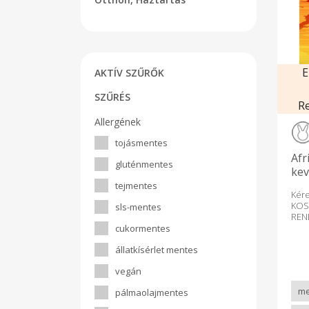
E
AKTÍV SZŰRŐK
SZŰRÉS
R
Allergének
tojásmentes
Afr
gluténmentes
kev
tejmentes
Kér
KOS
sls-mentes
RE
LEZ
cukormentes
SZE
állatkísérlet mentes
az 
ren
vegán
term
megt
pálmaolajmentes
ter
les