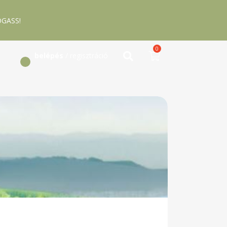
GASS!
0
belépés
/ regisztráció