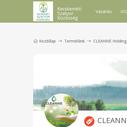
Kecskeméti
Vásárlás
IKS
Szatyor
Közösség
Kezdőlap
Termelőink
CLEANNE Holding 
CLEANNE