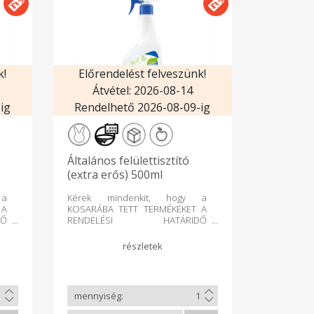
k!
Előrendelést felveszünk!
Átvétel: 2026-08-14
ig
Rendelhető 2026-08-09-ig
Általános felülettisztító
(extra erős) 500ml
 a
Kérek mindenkit, hogy a
 A
KOSARÁBA TETT TERMÉKEKET A
Ő
RENDELÉSI HATÁRIDŐ
ÉG
LEZÁRULTA UTÁN LEHETŐSÉG
rt
SZERINT MÁR NE TÖRÖLJE, mert
 a
az áru összekészítése a
bi
rendelőfelületen lévő többi
an
terméktől eltérően már korábban
tt
megtörténik, így a kosárba tett
en
termék mindenféleképpen
lt
leszállításra kerül. A törölt