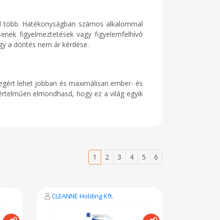
al több. Hatékonyságban számos alkalommal
senek figyelmeztetések vagy figyelemfelhívó
így a döntés nem ár kérdése.
zegért lehet jobban és maximálisan ember- és
értelműen elmondhasd, hogy ez a világ egyik
1
2
3
4
5
6
CLEANNE Holding Kft.