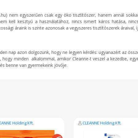
e.hu) nem egyszerűen csak egy öko tisztítószer, hanem annál sokk
 nem kell kesztyű a használatához, nincs ismert káros hatása, ninc
ssági áraink is szinte azonosak a vegyszeres tisztítószerek áraival, 
 Minden nap azon dolgozunk, hogy ne legyen kérdés: ugyanazért az öss
nk, hogy minden alkalommal, amikor Cleanne-t veszel a kezedbe, egy
s és benne van gyermekeink jövője.
EANNE Holding Kft.
CLEANNE Holding Kft.