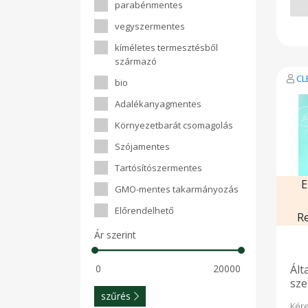
parabénmentes
t
bev
vegyszermentes
ter
meg
kíméletes termesztésből
cso
származó
"Vad
ga
CL
bio
ter
viss
Adalékanyagmentes
ter
Cle
Környezetbarát csomagolás
Citr
cit
Szójamentes
útjá
ért
Tartósítószermentes
Hasz
pé
E
GMO-mentes takarmányozás
bet
Teg
Előrendelhető
olaj
R
jóté
Ár szerint
fer
páro
fer
Ált
meg
mive
sze
e
szűrés
kór
Kér