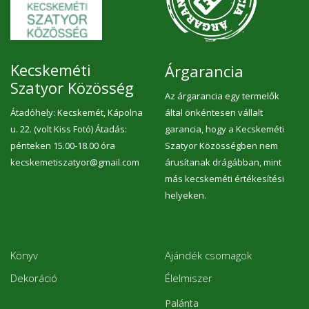
Kecskeméti
Árgarancia
Szatyor Közösség
Az árgarancia egy termelők
Átadóhely: Kecskemét, Kápolna
által önkéntesen vállalt
u. 22. (volt Kiss Fotó) Átadás:
garancia, hogy a Kecskeméti
pénteken 15.00-18.00 óra
Szatyor Közösségben nem
kecskemetiszatyor@gmail.com
árusítanak drágábban, mint
más kecskeméti értékesítési
helyeken.
Könyv
Ajándék csomagok
Dekoráció
Élelmiszer
Palánta