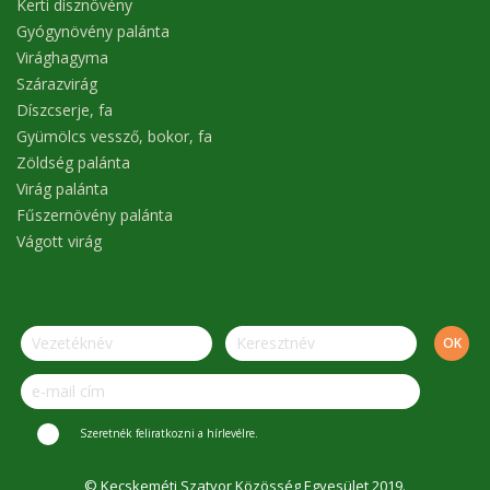
Kerti dísznövény
Gyógynövény palánta
Virághagyma
Szárazvirág
Díszcserje, fa
Gyümölcs vessző, bokor, fa
Zöldség palánta
Virág palánta
Fűszernövény palánta
Vágott virág
Szeretnék feliratkozni a hírlevélre.
© Kecskeméti Szatyor Közösség Egyesület 2019.