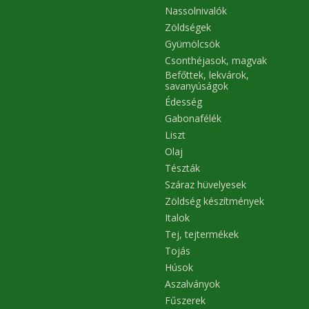
Nassolnivalók
Zöldségek
Gyümölcsök
Csonthéjasok, magvak
Befőttek, lekvárok,
savanyúságok
Édesség
Gabonafélék
Liszt
Olaj
Tészták
Száraz hüvelyesek
Zöldség készítmények
Italok
Tej, tejtermékek
Tojás
Húsok
Aszalványok
Fűszerek