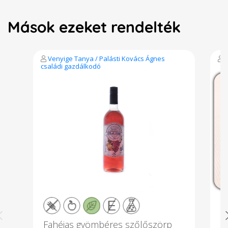
Mások ezeket rendelték
Venyige Tanya / Palásti Kovács Ágnes
családi gazdálkodó
Fahéjas gyömbéres szőlőszörp
Á