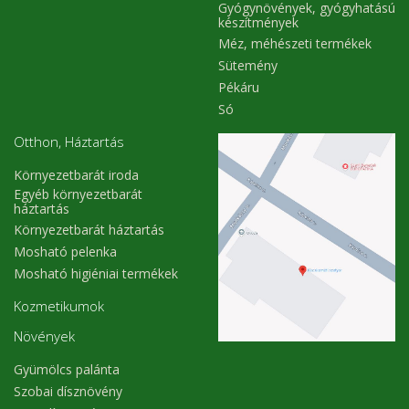
Gyógynövények, gyógyhatású
készítmények
Méz, méhészeti termékek
Sütemény
Pékáru
Só
Otthon, Háztartás
Környezetbarát iroda
Egyéb környezetbarát
háztartás
Környezetbarát háztartás
Mosható pelenka
Mosható higiéniai termékek
Kozmetikumok
Növények
Gyümölcs palánta
Szobai dísznövény