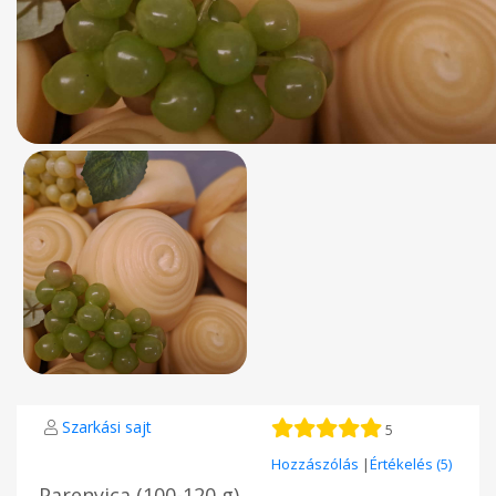
Szarkási sajt
5
Hozzászólás
|
Értékelés (5)
Parenyica (100-120 g)