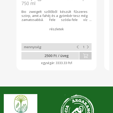
750 ml
Bio zweigelt szőlőből készült fűszeres
Aj
szörp, amit a fahéj és a gyömbér tesz még
h
zamatosabbá. Fele szóda-fele víz
nö
arányban hígítani, narancs darabokkal
á
bolondítani!
fe
%-
me
ta
ka
ny
k
2500 Ft / üveg
sz
o
3333.33 Ft/l
ka
es
ki
un
f
Ki