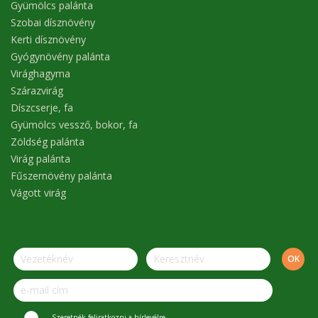
Gyümölcs palánta
Szobai dísznövény
Kerti dísznövény
Gyógynövény palánta
Virághagyma
Szárazvirág
Díszcserje, fa
Gyümölcs vessző, bokor, fa
Zöldség palánta
Virág palánta
Fűszernövény palánta
Vágott virág
Szeretnék feliratkozni a hírlevélre.