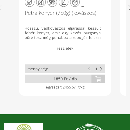
...
Petra kenyér (750g) (kovászos)
C
d
Hosszú, vadkovászos eljárással készült
Cs
fehér kenyér, amit egy kevés burgonya
c
püré tesz még puhábbá a ropogós felszín
cs
alatt. Mivel semmilyen adalékanyagot nem
mà
használok, így zöldségekkel igyekszem
elérni a legfinomabb kenyér szerkezetet,
ami ez esetben a burgonya/ batáta, de ez
ízében és textúrájában sem markánsan
észrevehető. Összetevők: Búzaliszt, víz,
só, édesburgonya püré, kovász
1850 Ft / db
2466.67 Ft/kg