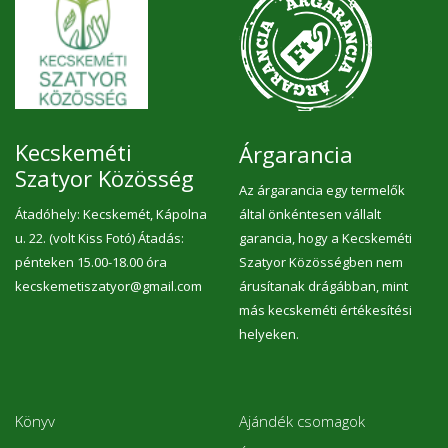
Kecskeméti
Árgarancia
Szatyor Közösség
Az árgarancia egy termelők
Átadóhely: Kecskemét, Kápolna
által önkéntesen vállalt
u. 22. (volt Kiss Fotó) Átadás:
garancia, hogy a Kecskeméti
pénteken 15.00-18.00 óra
Szatyor Közösségben nem
kecskemetiszatyor@gmail.com
árusítanak drágábban, mint
más kecskeméti értékesítési
helyeken.
Könyv
Ajándék csomagok