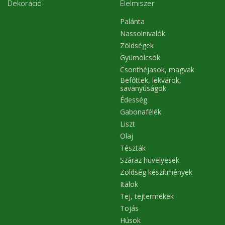
Dekoráció
Élelmiszer
Palánta
Nassolnivalók
Zöldségek
Gyümölcsök
Csonthéjasok, magvak
Befőttek, lekvárok,
savanyúságok
Édesség
Gabonafélék
Liszt
Olaj
Tészták
Száraz hüvelyesek
Zöldség készítmények
Italok
Tej, tejtermékek
Tojás
Húsok