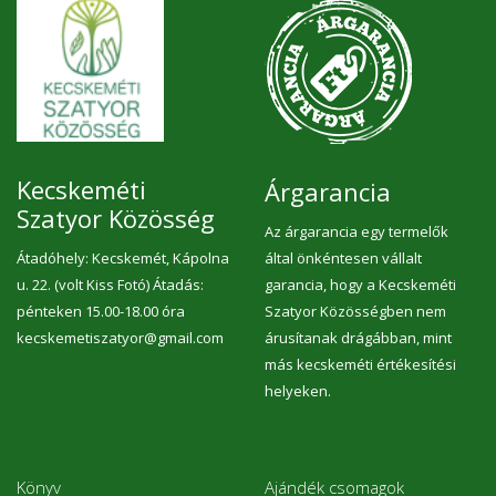
Kecskeméti
Árgarancia
Szatyor Közösség
Az árgarancia egy termelők
Átadóhely: Kecskemét, Kápolna
által önkéntesen vállalt
u. 22. (volt Kiss Fotó) Átadás:
garancia, hogy a Kecskeméti
pénteken 15.00-18.00 óra
Szatyor Közösségben nem
kecskemetiszatyor@gmail.com
árusítanak drágábban, mint
más kecskeméti értékesítési
helyeken.
Könyv
Ajándék csomagok