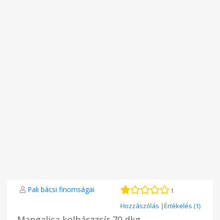
Pali bácsi finomságai
1
Hozzászólás
|
Értékelés (1)
Mangalica kolbászzsír 70 dkg