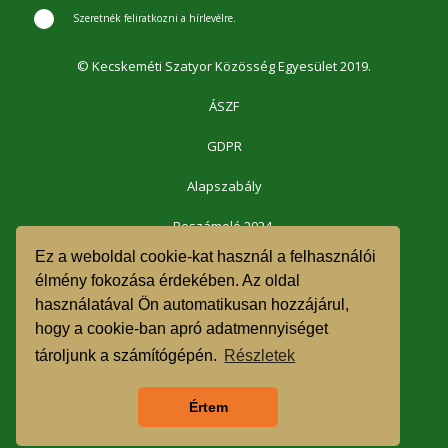
Szeretnék feliratkozni a hírlevélre.
© Kecskeméti Szatyor Közösség Egyesület 2019.
ÁSZF
GDPR
Alapszabály
Beszámoló 2024.
Ez a weboldal cookie-kat használ a felhasználói
Beszámoló 2023.
élmény fokozása érdekében. Az oldal
használatával Ön automatikusan hozzájárul,
Beszámoló 2022.
hogy a cookie-ban apró adatmennyiséget
Beszámoló 2021.
tároljunk a számítógépén.
Részletek
1% felajánlás 2023.
Értem