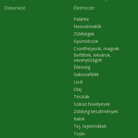
Dekoráció
Élelmiszer
Palánta
Nassolnivalók
Zöldségek
Gyümölcsök
Csonthéjasok, magvak
Befőttek, lekvárok,
savanyúságok
Édesség
Gabonafélék
Liszt
Olaj
Tészták
Száraz hüvelyesek
Zöldség készítmények
Italok
Tej, tejtermékek
Tojás