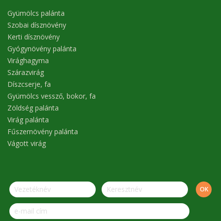
Gyümölcs palánta
Szobai dísznövény
Kerti dísznövény
Gyógynövény palánta
Virághagyma
Szárazvirág
Díszcserje, fa
Gyümölcs vessző, bokor, fa
Zöldség palánta
Virág palánta
Fűszernövény palánta
Vágott virág