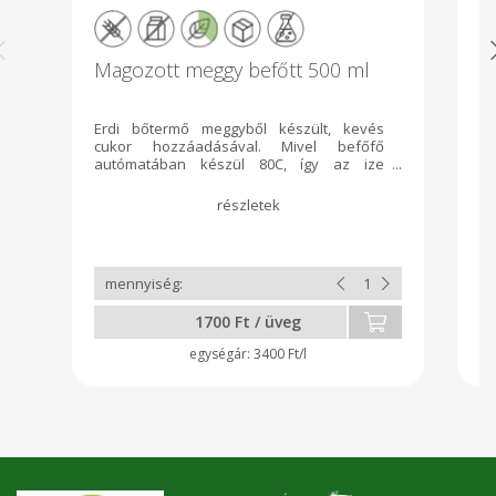
Magozott meggy befőtt 500 ml
M
d
Erdi bőtermő meggyből készült, kevés
Te
cukor hozzáadásával. Mivel befőfő
m
autómatában készül 80C, így az ize
sz
megtartja frisseségét, kiválő
a
süteményekbe, szósznak és levesnek
me
egyaránt
1700 Ft / üveg
3400 Ft/l