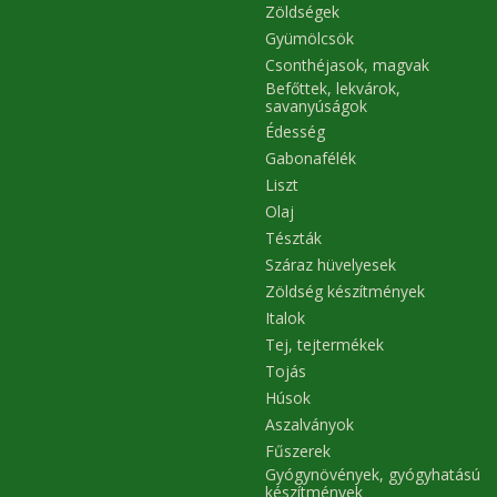
Zöldségek
Gyümölcsök
Csonthéjasok, magvak
Befőttek, lekvárok,
savanyúságok
Édesség
Gabonafélék
Liszt
Olaj
Tészták
Száraz hüvelyesek
Zöldség készítmények
Italok
Tej, tejtermékek
Tojás
Húsok
Aszalványok
Fűszerek
Gyógynövények, gyógyhatású
készítmények