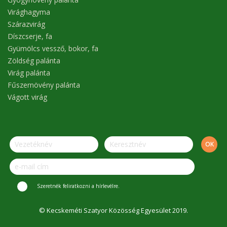
Virághagyma
Szárazvirág
Díszcserje, fa
Gyümölcs vessző, bokor, fa
Zöldség palánta
Virág palánta
Fűszernövény palánta
Vágott virág
Szeretnék feliratkozni a hírlevélre.
© Kecskeméti Szatyor Közösség Egyesület 2019.