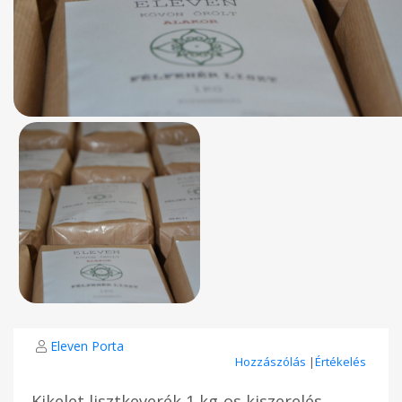
Eleven Porta
Hozzászólás
|
Értékelés
Kikelet lisztkeverék 1 kg-os kiszerelés