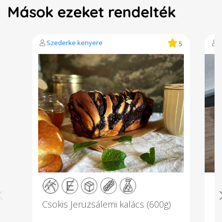
Mások ezeket rendelték
Szederke kenyere
5
Csokis Jeruzsálemi kalács (600g)
M