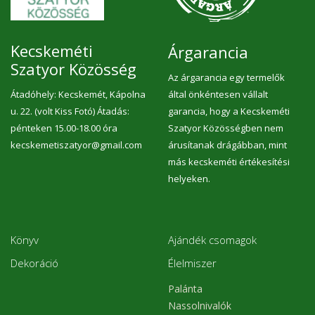
Kecskeméti
Árgarancia
Szatyor Közösség
Az árgarancia egy termelők
Átadóhely: Kecskemét, Kápolna
által önkéntesen vállalt
u. 22. (volt Kiss Fotó) Átadás:
garancia, hogy a Kecskeméti
pénteken 15.00-18.00 óra
Szatyor Közösségben nem
kecskemetiszatyor@gmail.com
árusítanak drágábban, mint
más kecskeméti értékesítési
helyeken.
Könyv
Ajándék csomagok
Dekoráció
Élelmiszer
Palánta
Nassolnivalók