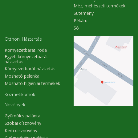
Méz, méhészeti termékek
Sütemény
Pékáru
Só
Otthon, Háztartás
Környezetbarát iroda
Egyéb környezetbarát
háztartás
Környezetbarát háztartás
Mosható pelenka
Mosható higiéniai termékek
Kozmetikumok
Növények
Gyümölcs palánta
Szobai dísznövény
Kerti dísznövény
Gyógynövény palánta