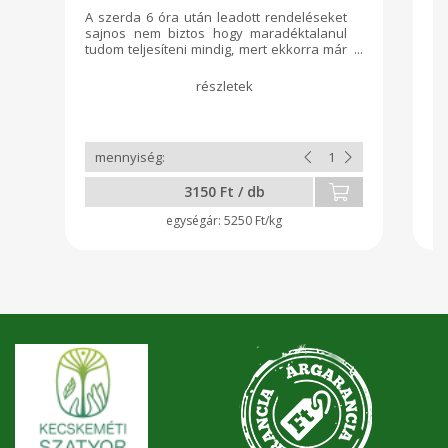
A szerda 6 óra után leadott rendeléseket
A 
sajnos nem biztos hogy maradéktalanul
tudom teljesíteni mindig, mert ekkorra már
adott a beetetett kovász mennyisége.
Lassú, vadkovászolt, édes kalács tésztába
fonódott vajas, csokoládés töltelék. A
hozzávalók 70%-át csomagolásmentesen
szerzem be, illetve a kiszállítás során is
igyekszem újra hasznosított csomagolást
használni. Összetevők: cukor, tej,
búzaliszt, tojás, citromhéj, só, kovász,
3150 Ft / db
vanília, kakaópor (22%-os), vaj, sütő rum.
5250 Ft/kg