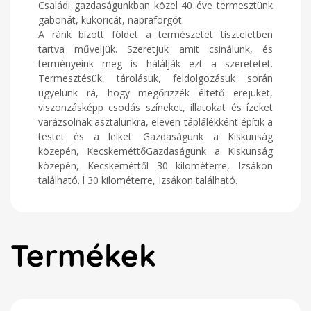
Családi gazdaságunkban közel 40 éve termesztünk
gabonát, kukoricát, napraforgót.
A ránk bízott földet a természetet tiszteletben
tartva műveljük. Szeretjük amit csinálunk, és
terményeink meg is hálálják ezt a szeretetet.
Termesztésük, tárolásuk, feldolgozásuk során
ügyelünk rá, hogy megőrizzék éltető erejüket,
viszonzásképp csodás színeket, illatokat és ízeket
varázsolnak asztalunkra, eleven táplálékként építik a
testet és a lelket. Gazdaságunk a Kiskunság
közepén, KecskeméttőGazdaságunk a Kiskunság
közepén, Kecskeméttől 30 kilométerre, Izsákon
található. l 30 kilométerre, Izsákon található.
Termékek