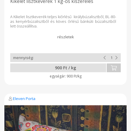
Kikelet lisztkeverék 1 kg-os kiszerelés
A Kikelet lisztkeverék teljes kiőrlésű királybúzalisztből, BL-80-
as kenyérbúzalisztből és köves őrlésű bánkúti búzalisztből
lett összeállítva.
900 Ft / kg
900 Ft/kg
Eleven Porta