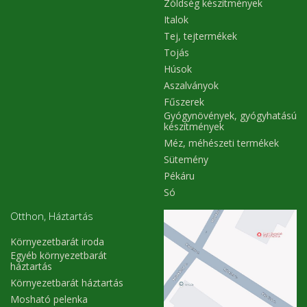
Zöldség készítmények
Italok
Tej, tejtermékek
Tojás
Húsok
Aszalványok
Fűszerek
Gyógynövények, gyógyhatású
készítmények
Méz, méhészeti termékek
Sütemény
Pékáru
Só
Otthon, Háztartás
Környezetbarát iroda
Egyéb környezetbarát
háztartás
Környezetbarát háztartás
Mosható pelenka