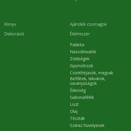
Könyv
Ajándék csomagok
Dekoráció
Élelmiszer
Palánta
Nassolnivalók
Zöldségek
Gyümölcsök
Csonthéjasok, magvak
Befőttek, lekvárok,
savanyúságok
Édesség
Gabonafélék
Liszt
Olaj
Tészták
Száraz hüvelyesek