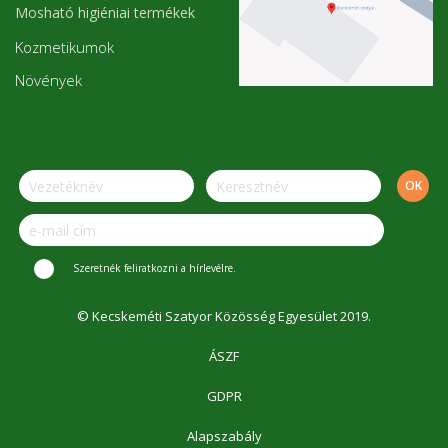
Mosható higiéniai termékek
Kozmetikumok
Növények
Szeretnék feliratkozni a hírlevélre.
© Kecskeméti Szatyor Közösség Egyesület 2019.
ÁSZF
GDPR
Alapszabály