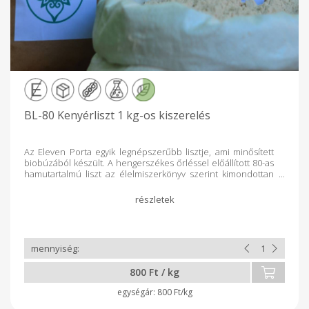
BL-80 Kenyérliszt 1 kg-os kiszerelés
Az Eleven Porta egyik legnépszerűbb lisztje, ami minősített
biobúzából készült. A hengerszékes őrléssel előállított 80-as
hamutartalmú liszt az élelmiszerkönyv szerint kimondottan
kenyérliszt, de nem csak kenyérsütéshez ideális választás.
Kalácsok, sütemények és pizzák alapanyaga is lehet.( a kép
illusztráció)
800 Ft / kg
800 Ft/kg