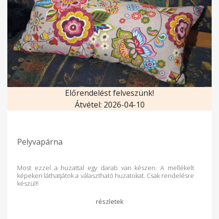
Előrendelést felveszünk!
Átvétel: 2026-04-10
Pelyvapárna
Most ezzel a huzattal egy darab van készen. A mellékelt
képeken láthatjátok a választható huzatokat. Csak rendelésre
készül!!