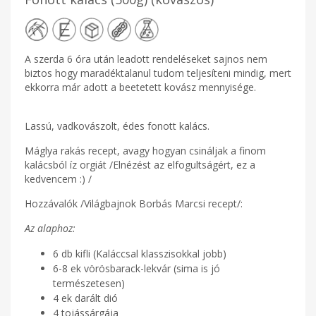
A szerda 6 óra után leadott rendeléseket sajnos nem
biztos hogy maradéktalanul tudom teljesíteni mindig, mert
ekkorra már adott a beetetett kovász mennyisége.
Lassú, vadkovászolt, édes fonott kalács.
Máglya rakás recept, avagy hogyan csináljak a finom
kalácsból íz orgiát /Elnézést az elfogultságért, ez a
kedvencem :) /
Hozzávalók /Világbajnok Borbás Marcsi recept/:
Az alaphoz:
6 db kifli (Kaláccsal klasszisokkal jobb)
6-8 ek vörösbarack-lekvár (sima is jó
természetesen)
4 ek darált dió
4 tojássárgája