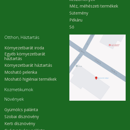
Méz, méhészeti termékek
Sütemény
Pékáru
Só
Otthon, Háztartás
Környezetbarát iroda
Egyéb környezetbarát
háztartás
Környezetbarát háztartás
Mosható pelenka
Mosható higiéniai termékek
Kozmetikumok
Növények
Gyümölcs palánta
Szobai dísznövény
Kerti dísznövény