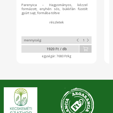
Parenyica – Hagyományos, kézzel
P
formázott, enyhén sós, bükkfán füstölt
fo
gyúrt sajt, formába töltve
gy
1920 Ft / db
7680 Ft/kg