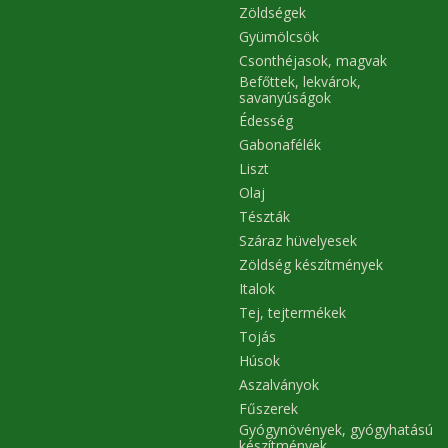
Zöldségek
Gyümölcsök
Csonthéjasok, magvak
Befőttek, lekvárok,
savanyúságok
Édesség
Gabonafélék
Liszt
Olaj
Tészták
Száraz hüvelyesek
Zöldség készítmények
Italok
Tej, tejtermékek
Tojás
Húsok
Aszalványok
Fűszerek
Gyógynövények, gyógyhatású
készítmények