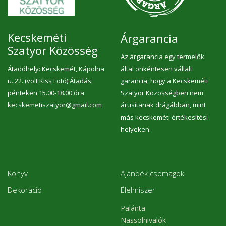
Kecskeméti
Árgarancia
Szatyor Közösség
Az árgarancia egy termelők
Átadóhely: Kecskemét, Kápolna
által önkéntesen vállalt
u. 22. (volt Kiss Fotó) Átadás:
garancia, hogy a Kecskeméti
pénteken 15.00-18.00 óra
Szatyor Közösségben nem
kecskemetiszatyor@gmail.com
árusítanak drágábban, mint
más kecskeméti értékesítési
helyeken.
Könyv
Ajándék csomagok
Dekoráció
Élelmiszer
Palánta
Nassolnivalók