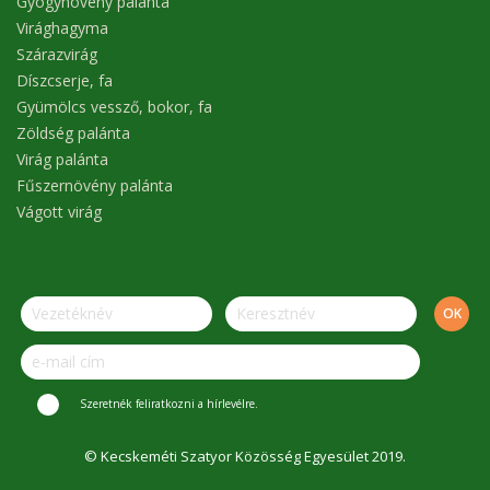
Gyógynövény palánta
Virághagyma
Szárazvirág
Díszcserje, fa
Gyümölcs vessző, bokor, fa
Zöldség palánta
Virág palánta
Fűszernövény palánta
Vágott virág
Szeretnék feliratkozni a hírlevélre.
© Kecskeméti Szatyor Közösség Egyesület 2019.