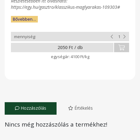
Részletesebben itt olvasható:
https://egy.hu/gasztro/klasszikus-maglyarakas-109303#
Bővebben…
2050 Ft / db
4100 Ft/kg
Hozzászólás
Értékelés
Nincs még hozzászólás a termékhez!