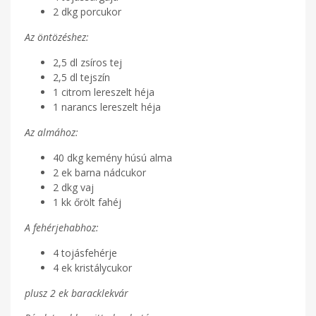
2 dkg porcukor
Az öntözéshez:
2,5 dl zsíros tej
2,5 dl tejszín
1 citrom lereszelt héja
1 narancs lereszelt héja
Az almához:
40 dkg kemény húsú alma
2 ek barna nádcukor
2 dkg vaj
1 kk őrölt fahéj
A fehérjehabhoz:
4 tojásfehérje
4 ek kristálycukor
plusz 2 ek baracklekvár