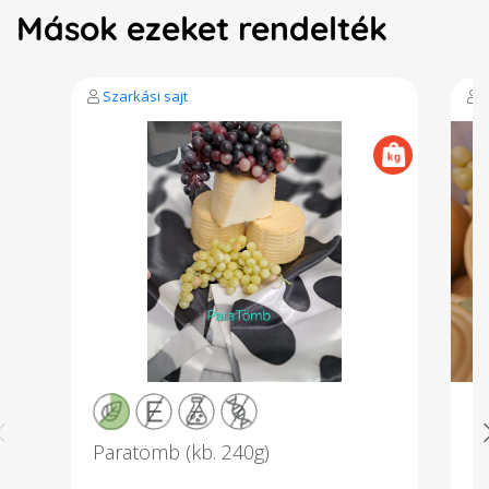
Mások ezeket rendelték
Szarkási sajt
S
Paratömb (kb. 240g)
P