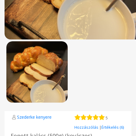
Szederke kenyere
5
Hozzászólás
|
Értékelés (6)
Fonott kalács (500g) (kovászos)