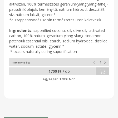
aktívszén, 100% természetes geránium-ylang ylang-fahéj-
pacsuli illóolajok, keményítő, nátrium hidroxid, desztillált
víz, nátrium laktát, glicerin*
*a szappanosodás során természetes úton keletkezik
Ingredients:
saponified coconut oil, olive oil, activated
carbon, 100% natural geranium-ylang-ylang-cinnamon-
patchouli essential oils, starch, sodium hydroxide, distilled
water, sodium lactate, glycerin *
* occurs naturally during saponification
1700 Ft / db
1700 Ft/db