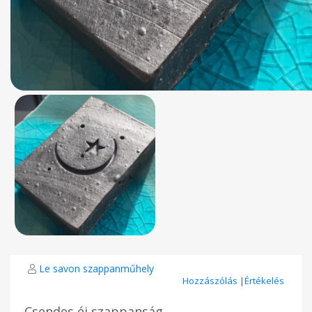
Le savon szappanműhely
Hozzászólás
|
Értékelés
Csendes éj szappanság