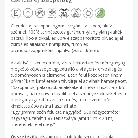
Csendes éj szappanságom - vegán kivitelben, aktív
szénnel, 100% természetes geránium-ylang ylang-fahéj-
pacsuli illóolajokkal, és 60% elszappanosított olívaolajjal -
zsíros és általános bőrtípusra, fürdő-és
arcmosószappanként ajánlva (zsíros bőrre).
Az aktivált szén mikróba, vírus, baktérium és méreganyag
megkötő képessége egyedülálló a világon - orvosilag és
tudományosan is elismerve. Ezen felül közepesen finom
bőrradírként kíméletesen távolítja el az elhalt hámsejteket.
"Szappanok, pakolások adalékaként mélyen tisztítja a bőr
pórusait, hatékonyan távolítja el a szennyeződéseket és a
méreganyagokat, ezért az aknés, mitesszeres bőr
kíméletes ápolására használható."
"Egy gramm szén felülete nagyjából 500 négyzetméter
nagyságú, tehát 1,89 teniszpálya (ami 11 m x 24 m)
méretének felel meg."
Összetevők:
elszappanosított kókuszolaj, olívaolaj,