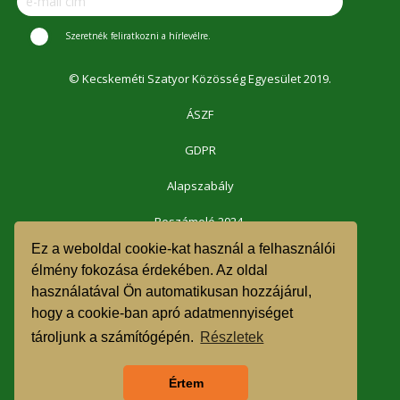
Szeretnék feliratkozni a hírlevélre.
© Kecskeméti Szatyor Közösség Egyesület 2019.
ÁSZF
GDPR
Alapszabály
Beszámoló 2024.
Ez a weboldal cookie-kat használ a felhasználói
Beszámoló 2023.
élmény fokozása érdekében. Az oldal
használatával Ön automatikusan hozzájárul,
Beszámoló 2022.
hogy a cookie-ban apró adatmennyiséget
Beszámoló 2021.
tároljunk a számítógépén.
Részletek
1% felajánlás 2023.
Értem