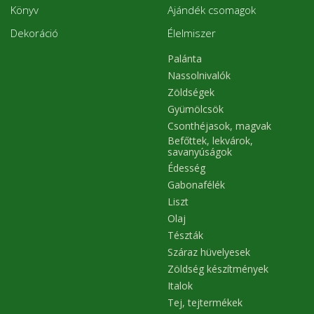
Könyv
Ajándék csomagok
Dekoráció
Élelmiszer
Palánta
Nassolnivalók
Zöldségek
Gyümölcsök
Csonthéjasok, magvak
Befőttek, lekvárok,
savanyúságok
Édesség
Gabonafélék
Liszt
Olaj
Tészták
Száraz hüvelyesek
Zöldség készítmények
Italok
Tej, tejtermékek