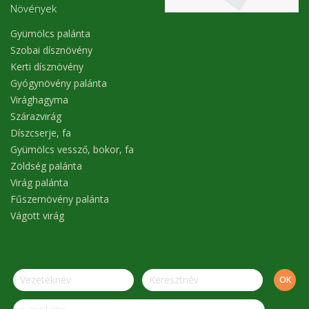
Növények
Gyümölcs palánta
Szobai dísznövény
Kerti dísznövény
Gyógynövény palánta
Virághagyma
Szárazvirág
Díszcserje, fa
Gyümölcs vessző, bokor, fa
Zöldség palánta
Virág palánta
Fűszernövény palánta
Vágott virág