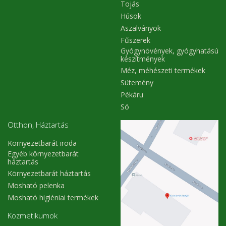
Tojás
Húsok
Aszalványok
Fűszerek
Gyógynövények, gyógyhatású
készítmények
Méz, méhészeti termékek
Sütemény
Pékáru
Só
Otthon, Háztartás
Környezetbarát iroda
Egyéb környezetbarát
háztartás
Környezetbarát háztartás
Mosható pelenka
Mosható higiéniai termékek
Kozmetikumok