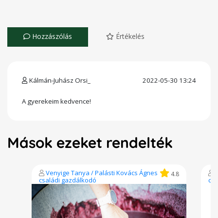
Hozzászólás
Értékelés
Kálmán-Juhász Orsi_
2022-05-30 13:24
A gyerekeim kedvence!
Mások ezeket rendelték
Venyige Tanya / Palásti Kovács Ágnes
4.8
családi gazdálkodó
csa