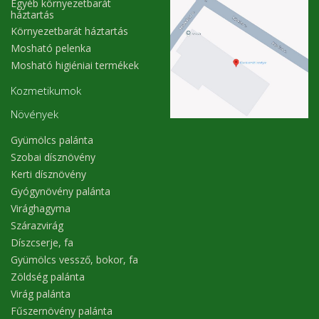
Egyéb környezetbarát
háztartás
Környezetbarát háztartás
Mosható pelenka
Mosható higiéniai termékek
Kozmetikumok
Növények
Gyümölcs palánta
Szobai dísznövény
Kerti dísznövény
Gyógynövény palánta
Virághagyma
Szárazvirág
Díszcserje, fa
Gyümölcs vessző, bokor, fa
Zöldség palánta
Virág palánta
Fűszernövény palánta