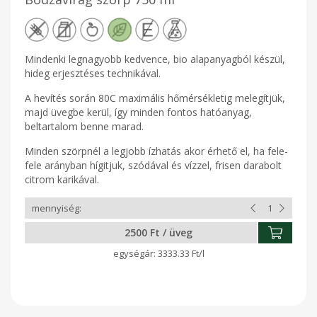
Mindenki legnagyobb kedvence, bio alapanyagból készül,
hideg erjesztéses technikával.
A hevítés során 80C maximális hőmérsékletig melegítjük,
majd üvegbe kerül, így minden fontos hatóanyag,
beltartalom benne marad.
Minden szörpnél a legjobb ízhatás akor érhető el, ha fele-
fele arányban hígitjuk, szódával és vízzel, frisen darabolt
citrom karikával.
2500 Ft / üveg
3333.33 Ft/l