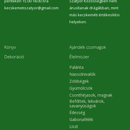
pénteken 15.00-18.00 óra
Szatyor Közösségben nem
kecskemetiszatyor@gmail.com
árusítanak drágábban, mint
más kecskeméti értékesítési
helyeken.
Könyv
Ajándék csomagok
Dekoráció
Élelmiszer
Palánta
Nassolnivalók
Zöldségek
Gyümölcsök
Csonthéjasok, magvak
Befőttek, lekvárok,
savanyúságok
Édesség
Gabonafélék
Liszt