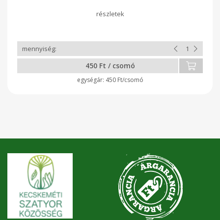
és vas van benne jelentősebb mennyiségben. A-, B9- és C-
vitamin tartalma sem elhanyagolható.
450 Ft / csomó
450 Ft/csomó