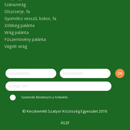
Szárazvirág
Díszcserje, fa
Gyümölcs vessző, bokor, fa
Zöldség palánta
Virág palánta
Fűszernövény palánta
Vágott virág
Szeretnék feliratkozni a hírlevélre.
© Kecskeméti Szatyor Közösség Egyesület 2019.
ÁSZF