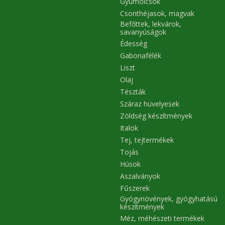
Gyümölcsök
Csonthéjasok, magvak
Befőttek, lekvárok,
savanyúságok
Édesség
Gabonafélék
Liszt
Olaj
Tészták
Száraz hüvelyesek
Zöldség készítmények
Italok
Tej, tejtermékek
Tojás
Húsok
Aszalványok
Fűszerek
Gyógynövények, gyógyhatású
készítmények
Méz, méhészeti termékek