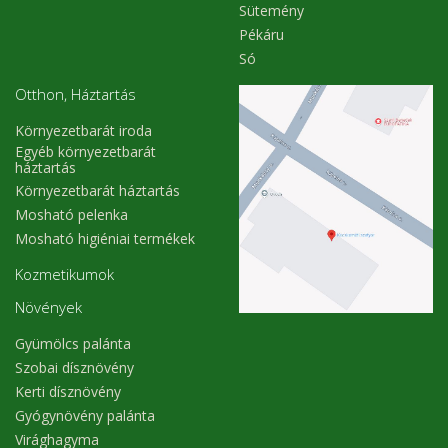
Sütemény
Pékáru
Só
Otthon, Háztartás
Környezetbarát iroda
Egyéb környezetbarát
háztartás
Környezetbarát háztartás
Mosható pelenka
Mosható higiéniai termékek
Kozmetikumok
Növények
Gyümölcs palánta
Szobai dísznövény
Kerti dísznövény
Gyógynövény palánta
Virághagyma