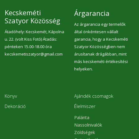
Kecskeméti
Árgarancia
Szatyor Közösség
Az árgarancia egy termelők
Átadóhely: Kecskemét, Kápolna
által önkéntesen vállalt
u. 22. (volt Kiss Fotó) Átadás:
garancia, hogy a Kecskeméti
pénteken 15.00-18.00 óra
Szatyor Közösségben nem
kecskemetiszatyor@gmail.com
árusítanak drágábban, mint
más kecskeméti értékesítési
helyeken.
Könyv
Ajándék csomagok
Dekoráció
Élelmiszer
Palánta
Nassolnivalók
Zöldségek