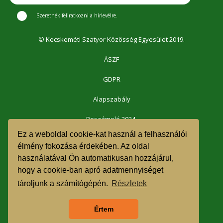
Szeretnék feliratkozni a hírlevélre.
© Kecskeméti Szatyor Közösség Egyesület 2019.
ÁSZF
GDPR
Alapszabály
Beszámoló 2024.
Ez a weboldal cookie-kat használ a felhasználói
Beszámoló 2023.
élmény fokozása érdekében. Az oldal
használatával Ön automatikusan hozzájárul,
Beszámoló 2022.
hogy a cookie-ban apró adatmennyiséget
Beszámoló 2021.
tároljunk a számítógépén.
Részletek
1% felajánlás 2023.
Értem