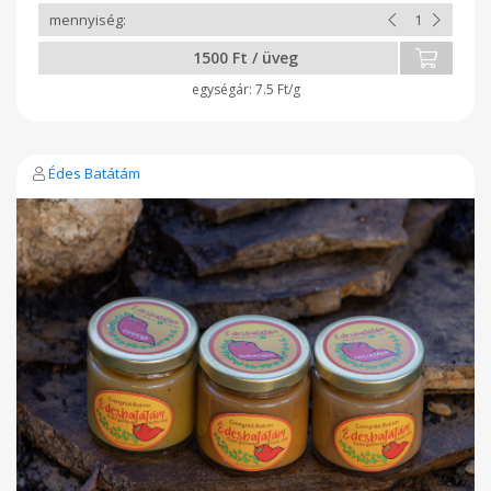
1500 Ft / üveg
7.5 Ft/g
Édes Batátám