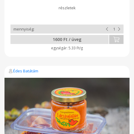
van benne. Batátából készült termékeim, hozzáadott cukor,
tartósítószer és adalékmentesek, nem tartalmaz glutént,
laktózt és állati eredetű összetevőt! Felnőtteknek is ajánlom:
köretként sült húshoz vagy magában is. Finom egy szelet
sajttal, pirítóssal.
1600 Ft / üveg
5.33 Ft/g
Édes Batátám