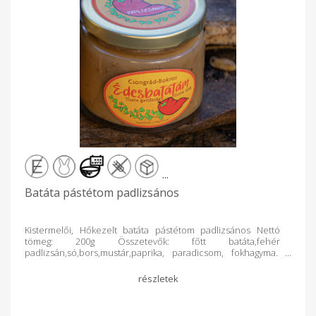
...
Batáta pástétom padlizsános
Kistermelői, Hőkezelt batáta pástétom padlizsános Nettó
tömeg: 200g Összetevők: főtt batáta,fehér
padlizsán,só,bors,mustár,paprika, paradicsom, fokhagyma.
Felbontás után hűtőből 10nap alatt elfogyasztandó! Ajánlom:
chipshez, tésztára, piritósra, melegszendvics krémnek, sült
húsokhoz, zöldségköretek színesítéséhez, nyers zöldségek
mártogatósának.