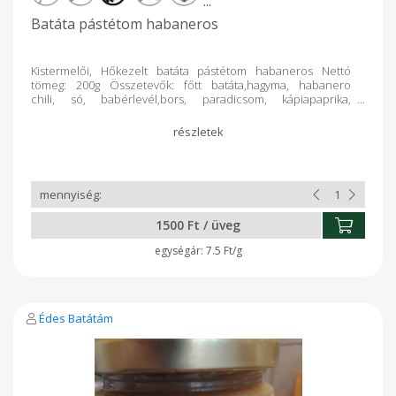
...
Batáta pástétom habaneros
Kistermelői, Hőkezelt batáta pástétom habaneros Nettó
tömeg: 200g Összetevők: főtt batáta,hagyma, habanero
chili, só, babérlevél,bors, paradicsom, kápiapaprika,
fokhagyma, köménymag. Felbontás után hűtőből 10nap alatt
elfogyasztandó! Erős!10 év alatti gyermekek elől elzárva
tartandó! Ajánlom: chipshez, pizza-melegszendvics krémnek,
sült húsokhoz, zöldségköretek színesítéséhez, nyers
zöldségek mártogatósának.
1500 Ft / üveg
7.5 Ft/g
Édes Batátám