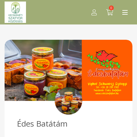
0
Édes Batátám