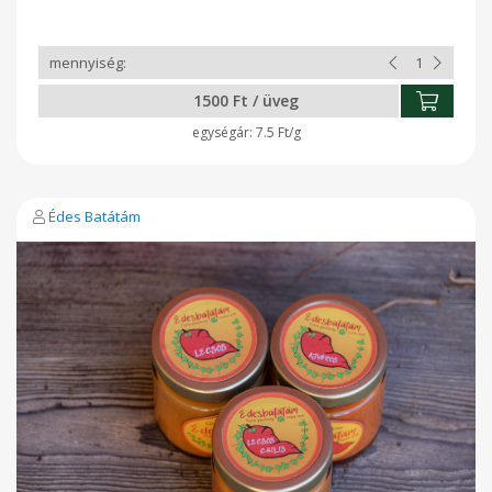
húsokhoz, zöldségköretek színesítéséhez, nyers zöldségek
mártogatósának.
1500 Ft / üveg
7.5 Ft/g
Édes Batátám