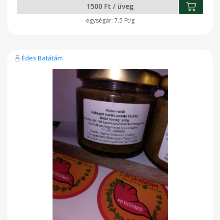
1500 Ft / üveg
7.5 Ft/g
Édes Batátám