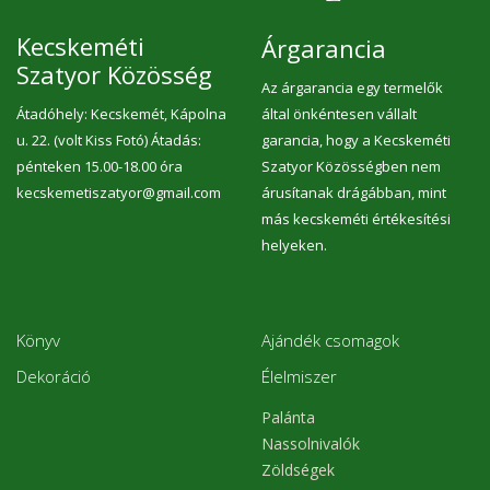
Kecskeméti
Árgarancia
Szatyor Közösség
Az árgarancia egy termelők
Átadóhely: Kecskemét, Kápolna
által önkéntesen vállalt
u. 22. (volt Kiss Fotó) Átadás:
garancia, hogy a Kecskeméti
pénteken 15.00-18.00 óra
Szatyor Közösségben nem
kecskemetiszatyor@gmail.com
árusítanak drágábban, mint
más kecskeméti értékesítési
helyeken.
Könyv
Ajándék csomagok
Dekoráció
Élelmiszer
Palánta
Nassolnivalók
Zöldségek