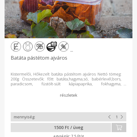
...
Batáta pástétom ajváros
Kistermelői, Hőkezelt batáta pástétom ajváros Nettó tömeg:
200g Összetevők: főtt batáta,hagyma,só, babérlevél,bors,
paradicsom, füstölt-sült kápiapaprika, fokhagyma,
köménymag. Felbontás után hűtőből 10nap alatt
elfogyasztandó! Ajánlom: chipshez, pizza-melegszendvics
krémnek, sült húsokhoz, zöldségköretek színesítéséhez,
nyers zöldségek mártogatósának.
1500 Ft / üveg
7.5 Ft/g