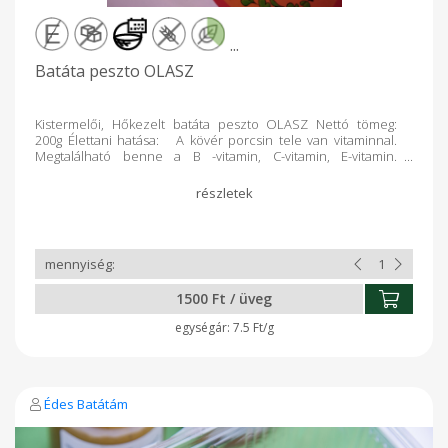
...
Batáta peszto OLASZ
Kistermelői, Hőkezelt batáta peszto OLASZ Nettó tömeg:
200g Élettani hatása: A kövér porcsin tele van vitaminnal.
Megtalálható benne a B -vitamin, C-vitamin, E-vitamin.
Rendkívül gazdag Omega-3 zsírsavakban, magnéziumban, ...
Összetevők: főtt batáta,kővérporcsin, fokhagyma, bazsalikom,
hagyma,só, bors,oregánó. Felbontás után hűtőből 10nap alatt
elfogyasztandó! Ajánlom: Tészta feltétnek, chipshez, pizza-
melegszendvics krémnek, sült húsokhoz, zöldségköretek
színesítéséhez, nyers zöldségek mártogatósának.
1500 Ft / üveg
7.5 Ft/g
Édes Batátám