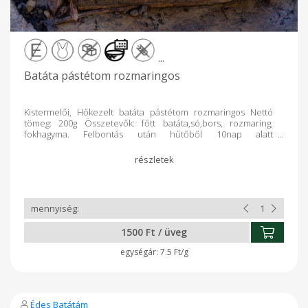
...
Batáta pástétom rozmaringos
Kistermelői, Hőkezelt batáta pástétom rozmaringos Nettó
tömeg: 200g Összetevők: főtt batáta,só,bors, rozmaring,
fokhagyma. Felbontás után hűtőből 10nap alatt
elfogyasztandó! Ajánlom: chipshez, tésztára, piritósra,
melegszendvics krémnek, sült húsokhoz, zöldségköretek
színesítéséhez, nyers zöldségek mártogatósának.
1500 Ft / üveg
7.5 Ft/g
Édes Batátám