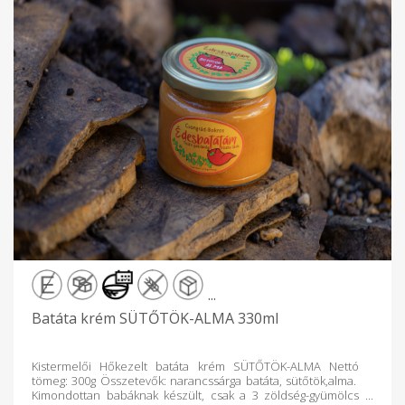
...
Batáta krém SÜTŐTÖK-ALMA 330ml
Kistermelői Hőkezelt batáta krém SÜTŐTÖK-ALMA Nettó
tömeg: 300g Összetevők: narancssárga batáta, sütőtök,alma.
Kimondottan babáknak készült, csak a 3 zöldség-gyümölcs