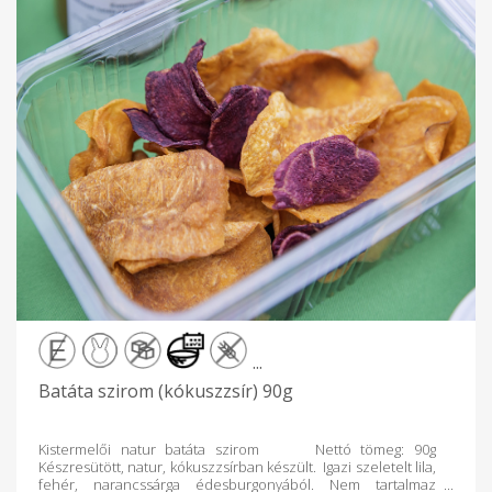
...
Batáta szirom (kókuszzsír) 90g
Kistermelői natur batáta szirom Nettó tömeg: 90g
Készresütött, natur, kókuszzsírban készült. Igazi szeletelt lila,
fehér, narancssárga édesburgonyából. Nem tartalmaz