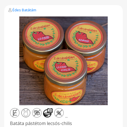
Édes Batátám
...
Batáta pástétom lecsós-chilis