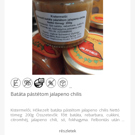
...
Batáta pástétom jalapeno chilis
Kistermelői, Hőkezelt batáta pástétom jalapeno chilis Nettó
tömeg: 200g Összetevők: főtt batáta, rebarbara, cukkini,
citromhéj, jalapeno chili, só, fokhagyma. Felbontás után
hűtőből 10nap alatt elfogyasztandó! Erős!10 év alatti
gyermekek elől elzárva tartandó! Ajánlom: sült, párolt halas
ételekhez, chipshez, pizza-melegszendvics krémnek, sült