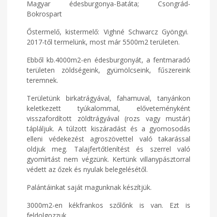
Magyar édesburgonya-Batáta; Csongrád-
Bokrospart
Őstermelő, kistermelő: Vighné Schwarcz Gyöngyi.
2017-től termelünk, most már 5500m2 területen.
Ebből kb.4000m2-en édesburgonyát, a fentmaradó
területen zöldségeink, gyümölcseink, fűszereink
teremnek.
Területünk birkatrágyával, fahamuval, tanyánkon
keletkezett tyúkalommal, előveteményként
visszafordított zöldtrágyával (rozs vagy mustár)
tápláljuk. A túlzott kiszáradást és a gyomosodás
elleni védekezést agroszövettel való takarással
oldjuk meg. Talajfertőtlenítést és szerrel való
gyomírtást nem végzünk. Kertünk villanypásztorral
védett az őzek és nyulak belegelésétől.
Palántáinkat saját magunknak készítjük.
3000m2-en kékfrankos szőlőnk is van. Ezt is
feldolgozzuk.