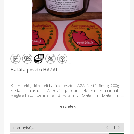
...
Batáta peszto HAZAI
Kistermelői, Hőkezelt batáta peszto HAZAI Nettó tömeg: 200g
Élettani hatása: A kövér porcsin tele van vitaminnal.
Megtalálható benne a B -vitamin, C-vitamin, E-vitamin.
Rendkívül gazdag Omega-3 zsírsavakban, magnéziumban, ...
Összetevők: főtt batáta,kővérporcsin, sárgarépa, fehér
paprika, paradicsom, fokhagyma, bazslikom, hagyma,só,
bors,oregánó. Felbontás után hűtőből 10nap alatt
elfogyasztandó! Ajánlom: Tészta feltétnek, pizza-
melegszendvics krémnek, sült húsokhoz, zöldségköretek
színesítéséhez, nyers zöldségek mártogatósának.