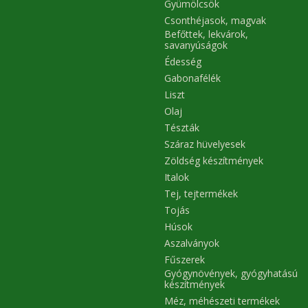
Gyümölcsök
Csonthéjasok, magvak
Befőttek, lekvárok,
savanyúságok
Édesség
Gabonafélék
Liszt
Olaj
Tészták
Száraz hüvelyesek
Zöldség készítmények
Italok
Tej, tejtermékek
Tojás
Húsok
Aszalványok
Fűszerek
Gyógynövények, gyógyhatású
készítmények
Méz, méhészeti termékek