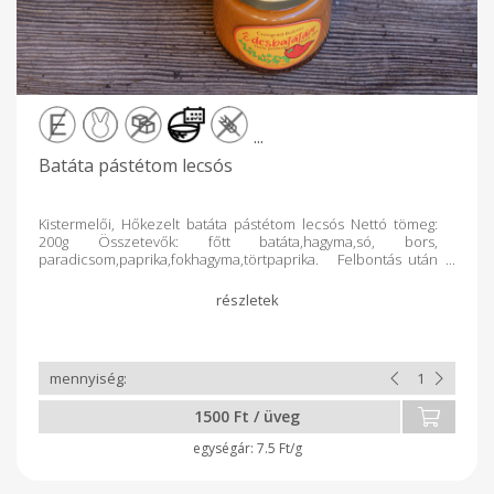
...
Batáta pástétom lecsós
Kistermelői, Hőkezelt batáta pástétom lecsós Nettó tömeg:
200g Összetevők: főtt batáta,hagyma,só, bors,
paradicsom,paprika,fokhagyma,törtpaprika. Felbontás után
hűtőből 10nap alatt elfogyasztandó! Ajánlom: chipshez,
melegszendvics krémnek, sült húsokhoz, zöldségköretek
színesítéséhez, nyers zöldségek mártogatósának.
1500 Ft / üveg
7.5 Ft/g