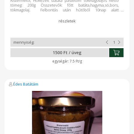
Kistermelői, Hőkezelt batáta pástétom tökmagolajos Nettó
tömeg: 200g Összetevők: főtt batáta,hagyma,só,bors,
tökmagolaj. Felbontás után hűtőből 10nap alatt
elfogyasztandó! Ajánlom: piritóshoz, zöldségköretek
színesítéséhez, nyers zöldségek mártogatósának.
1500 Ft / üveg
7.5 Ft/g
Édes Batátám