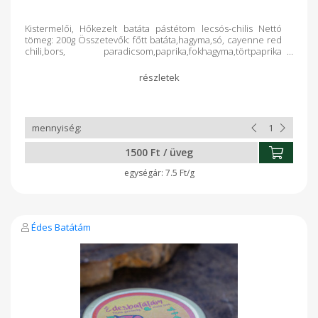
Kistermelői, Hőkezelt batáta pástétom lecsós-chilis Nettó
tömeg: 200g Összetevők: főtt batáta,hagyma,só, cayenne red
chili,bors, paradicsom,paprika,fokhagyma,törtpaprika
Felbontás után hűtőből 10nap alatt elfogyasztandó! Ajánlom:
chipshez, pizza-melegszendvics krémnek, sült húsokhoz,
zöldségköretek színesítéséhez, nyers zöldségek
mártogatósának.
1500 Ft / üveg
7.5 Ft/g
Édes Batátám