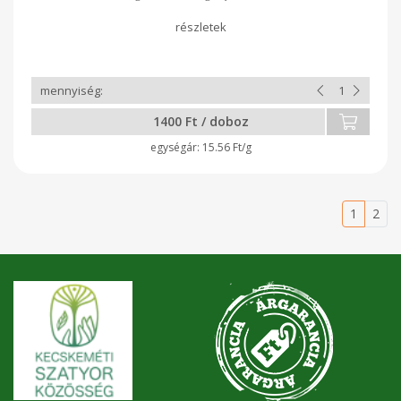
ízfokozót, nincs semmilyen adalék. Ajánlom fogyasztani
magában vagy lecsós,lecsós-chilis,ajváros,
padlizsános,rozmaringos, habanerós, carolina reaperes
batáta pástétomjaimmal. Utólag sózni, ízesíteni lehet.
Minőségét megőrzi (nap,hó,év): jelzéssel, minimum 30 nap
szavatossággal szállítva. Szobahőmérsékleten visszazárt
dobozban tartandó. Összetevők: batáta, kókuszzsír.
Csomagolása szelektíven gyűjthető, otthon többször is
1400 Ft / doboz
használható.
15.56 Ft/g
1
2