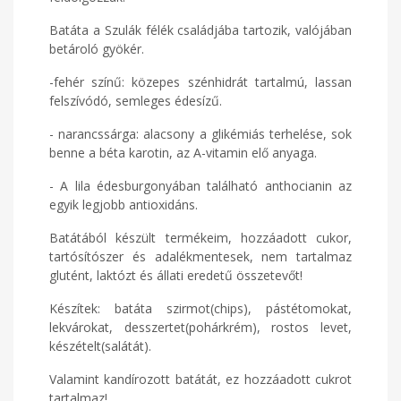
Batáta a Szulák félék családjába tartozik, valójában
betároló gyökér.
-fehér színű: közepes szénhidrát tartalmú, lassan
felszívódó, semleges édesízű.
- narancssárga: alacsony a glikémiás terhelése, sok
benne a béta karotin, az A-vitamin elő anyaga.
- A lila édesburgonyában található anthocianin az
egyik legjobb antioxidáns.
Batátából készült termékeim, hozzáadott cukor,
tartósítószer és adalékmentesek, nem tartalmaz
glutént, laktózt és állati eredetű összetevőt!
Készítek: batáta szirmot(chips), pástétomokat,
lekvárokat, desszertet(pohárkrém), rostos levet,
készételt(salátát).
Valamint kandírozott batátát, ez hozzáadott cukrot
tartalmaz!