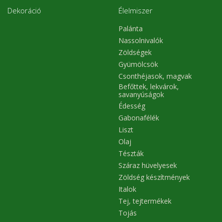
Dekoráció
Élelmiszer
Palánta
Nassolnivalók
Zöldségek
Gyümölcsök
Csonthéjasok, magvak
Befőttek, lekvárok,
savanyúságok
Édesség
Gabonafélék
Liszt
Olaj
Tészták
Száraz hüvelyesek
Zöldség készítmények
Italok
Tej, tejtermékek
Tojás