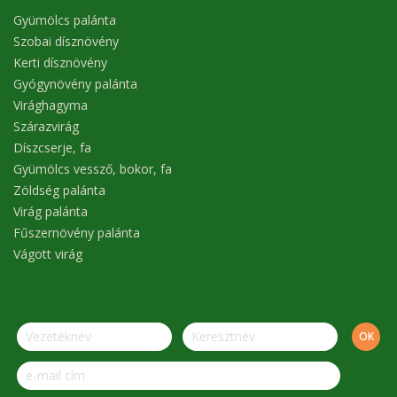
Gyümölcs palánta
Szobai dísznövény
Kerti dísznövény
Gyógynövény palánta
Virághagyma
Szárazvirág
Díszcserje, fa
Gyümölcs vessző, bokor, fa
Zöldség palánta
Virág palánta
Fűszernövény palánta
Vágott virág