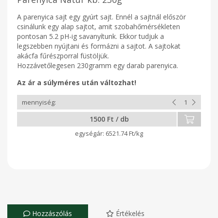
A parenyica sajt egy gyúrt sajt. Ennél a sajtnál először
csinálunk egy alap sajtot, amit szobahőmérsékleten
pontosan 5.2 pH-ig savanyítunk. Ekkor tudjuk a
legszebben nyújtani és formázni a sajtot. A sajtokat
akácfa fűrészporral füstöljük.
Hozzávetőlegesen 230gramm egy darab parenyica.
Az ár a súlyméres után változhat!
1500 Ft / db
6521.74 Ft/kg
Hozzászólás
Értékelés