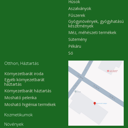
Húsok
Aszalványok
Fűszerek
Gyógynövények, gyógyhatású
készítmények
Méz, méhészeti termékek
Sütemény
Pékáru
Só
Otthon, Háztartás
Környezetbarát iroda
Egyéb környezetbarát
háztartás
Környezetbarát háztartás
Mosható pelenka
Mosható higiéniai termékek
Kozmetikumok
Növények