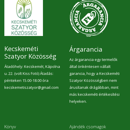
Kecskeméti
Árgarancia
Szatyor Közösség
Az árgarancia egy termelők
Átadóhely: Kecskemét, Kápolna
által önkéntesen vállalt
u. 22. (volt Kiss Fotó) Átadás:
garancia, hogy a Kecskeméti
pénteken 15.00-18.00 óra
Szatyor Közösségben nem
kecskemetiszatyor@gmail.com
árusítanak drágábban, mint
más kecskeméti értékesítési
helyeken.
Könyv
Ajándék csomagok