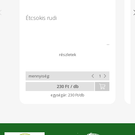
Étcsokis rudi
É
230 Ft / db
230 Ft/db