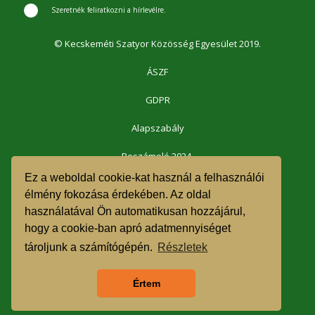
Szeretnék feliratkozni a hírlevélre.
© Kecskeméti Szatyor Közösség Egyesület 2019.
ÁSZF
GDPR
Alapszabály
Beszámoló 2024.
Ez a weboldal cookie-kat használ a felhasználói
Beszámoló 2023.
élmény fokozása érdekében. Az oldal
használatával Ön automatikusan hozzájárul,
Beszámoló 2022.
hogy a cookie-ban apró adatmennyiséget
Beszámoló 2021.
tároljunk a számítógépén.
Részletek
1% felajánlás 2023.
Értem