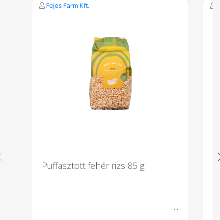
Fejes Farm Kft.
F
Puffasztott fehér rizs 85 g
B