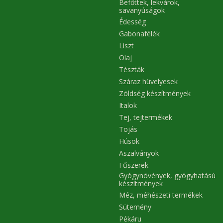
Befőttek, lekvárok,
savanyúságok
Édesség
Gabonafélék
Liszt
Olaj
Tészták
Száraz hüvelyesek
Zöldség készítmények
Italok
Tej, tejtermékek
Tojás
Húsok
Aszalványok
Fűszerek
Gyógynövények, gyógyhatású
készítmények
Méz, méhészeti termékek
Sütemény
Pékáru