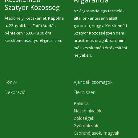
Szatyor Közösség
Az árgarancia egy termelők
Átadóhely: Kecskemét, Kápolna
által önkéntesen vállalt
u. 22. (volt Kiss Fotó) Átadás:
garancia, hogy a Kecskeméti
pénteken 15.00-18.00 óra
Szatyor Közösségben nem
kecskemetiszatyor@gmail.com
árusítanak drágábban, mint
más kecskeméti értékesítési
helyeken.
Könyv
Ajándék csomagok
Dekoráció
Élelmiszer
Palánta
Nassolnivalók
Zöldségek
Gyümölcsök
Csonthéjasok, magvak