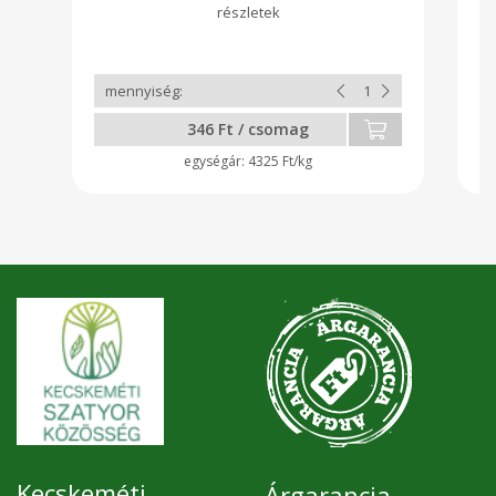
346 Ft / csomag
4325 Ft/kg
Kecskeméti
Árgarancia