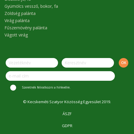
Gyümölcs vessző, bokor, fa
Zöldség palánta
Virág palánta
Fűszernövény palánta
Vágott virág
Szeretnék feliratkozni a hírlevélre.
© Kecskeméti Szatyor Közösség Egyesület 2019.
ÁSZF
GDPR