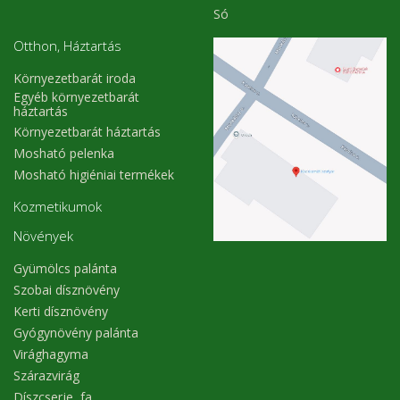
Só
Otthon, Háztartás
Környezetbarát iroda
Egyéb környezetbarát
háztartás
Környezetbarát háztartás
Mosható pelenka
Mosható higiéniai termékek
Kozmetikumok
Növények
Gyümölcs palánta
Szobai dísznövény
Kerti dísznövény
Gyógynövény palánta
Virághagyma
Szárazvirág
Díszcserje, fa