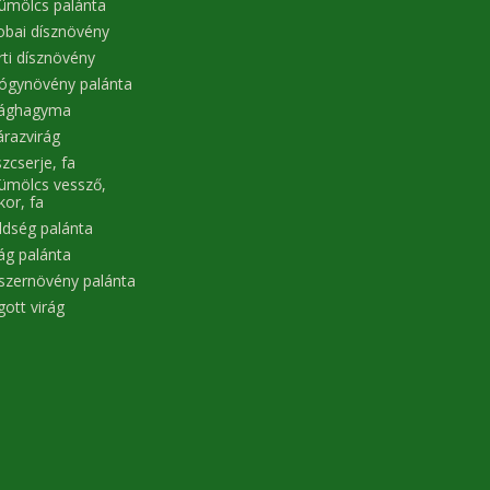
ümölcs palánta
obai dísznövény
rti dísznövény
ógynövény palánta
rághagyma
árazvirág
zcserje, fa
ümölcs vessző,
kor, fa
ldség palánta
rág palánta
szernövény palánta
gott virág