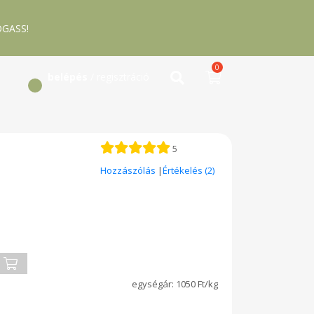
GASS!
0
belépés
/ regisztráció
5
Hozzászólás
|
Értékelés (2)
1050 Ft/kg