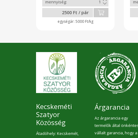
fűszerpaprika, fokhagymapor.
vi
meg
2500 Ft / pár
5000 Ft/kg
Kecskeméti
Árgarancia
Szatyor
Az árgarancia egy
Közösség
termelők által önkénte
vállalt garancia, hogy a
Átadóhely: Kecskemét,