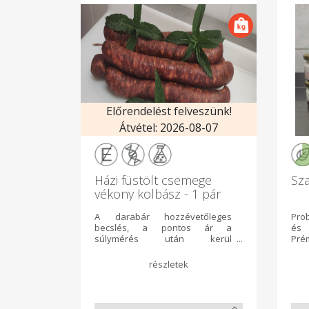
Előrendelést felveszünk!
Átvétel: 2026-08-07
Házi füstölt csemege
Sza
vékony kolbász - 1 pár
(kb. 0,5 kg)
A darabár hozzévetőleges
Prob
becslés, a pontos ár a
és 
súlymérés után kerül
Pré
meghatározásra. Békés megyei
íze
ízvilággal készült termék.
üve
Félszáraz szelhető állapotú,
term
nitrit só mentes. Összetevők:
az 
sertéshús és szalonna,
szü
nitritmentes só, fűszerkömeny,
ni