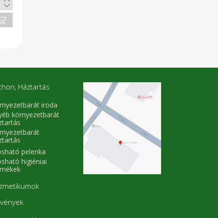
zt
thon, Háztartás
rnyezetbarát iroda
yéb környezetbarát
ztartás
rnyezetbarát
ztartás
sható pelenka
sható higiéniai
rmékek
zmetikumok
vények