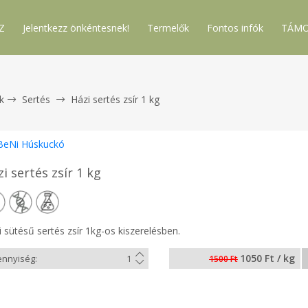
Z
Jelentkezz önkéntesnek!
Termelők
Fontos infók
TÁMO
k
Sertés
Házi sertés zsír 1 kg
BeNi Húskuckó
i sertés zsír 1 kg
 sütésű sertés zsír 1kg-os kiszerelésben.
1050 Ft / kg
1500 Ft