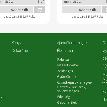
sszahozod nekünk azt
visszahozod nekünk a
köszönjük.
megköszönjük.
820 Ft / db
820 Ft / db
3416.67 Ft/kg
3416.67 Ft/kg
Könyv
Ajándék csomagok
Ot
Dekoráció
Élelmiszer
Kö
Eg
Palánta
há
Kö
Nassolnivalók
há
Zöldségek
Mo
Gyümölcsök
Mo
Csonthéjasok, magvak
te
Befőttek, lekvárok,
savanyúságok
Ko
Édesség
sen
Nö
Gabonafélék