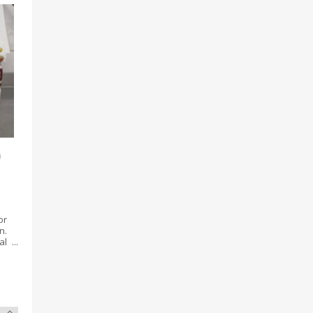
or
n.
al
jű
 a
is
Ha
ha
és