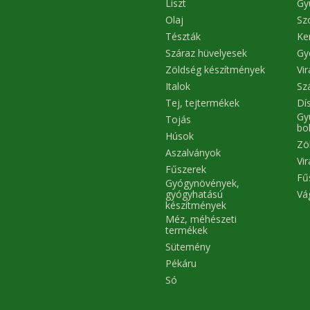
Liszt
Gy
Olaj
Sz
Tészták
Ke
Száraz hüvelyesek
Gy
Zöldség készítmények
Vi
Italok
Sz
Tej, tejtermékek
Dís
Gy
Tojás
bo
Húsok
Zö
Aszalványok
Vi
Fűszerek
Fű
Gyógynövények,
Vá
gyógyhatású
készítmények
Méz, méhészeti
termékek
Sütemény
Pékáru
Só