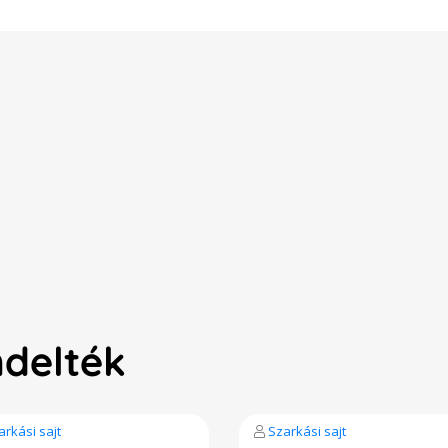
ndelték
arkási sajt
Szarkási sajt