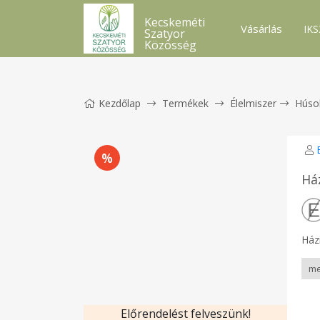
Kecskeméti
Vásárlás
IKS
Szatyor
Közösség
Kezdőlap
Termékek
Élelmiszer
Húso
Ház
Házi
Előrendelést felveszünk!