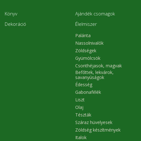
Könyv
Ajándék csomagok
Dekoráció
Élelmiszer
Palánta
Nassolnivalók
Zöldségek
Gyümölcsök
Csonthéjasok, magvak
Befőttek, lekvárok,
savanyúságok
Édesség
Gabonafélék
Liszt
Olaj
Tészták
Száraz hüvelyesek
Zöldség készítmények
Italok