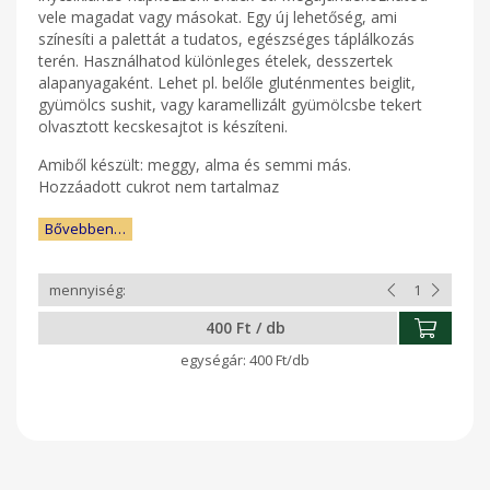
vele magadat vagy másokat. Egy új lehetőség, ami
színesíti a palettát a tudatos, egészséges táplálkozás
terén. Használhatod különleges ételek, desszertek
alapanyagaként. Lehet pl. belőle gluténmentes beiglit,
gyümölcs sushit, vagy karamellizált gyümölcsbe tekert
olvasztott kecskesajtot is készíteni.
Amiből készült: meggy, alma és semmi más.
Hozzáadott cukrot nem tartalmaz
Bővebben…
400 Ft / db
400 Ft/db