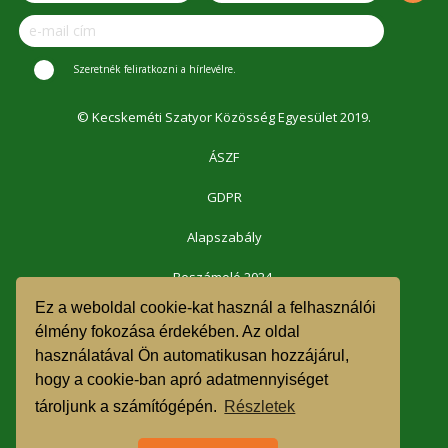
Szeretnék feliratkozni a hírlevélre.
© Kecskeméti Szatyor Közösség Egyesület 2019.
ÁSZF
GDPR
Alapszabály
Beszámoló 2024.
Ez a weboldal cookie-kat használ a felhasználói
Beszámoló 2023.
élmény fokozása érdekében. Az oldal
használatával Ön automatikusan hozzájárul,
Beszámoló 2022.
hogy a cookie-ban apró adatmennyiséget
Beszámoló 2021.
tároljunk a számítógépén.
Részletek
1% felajánlás 2023.