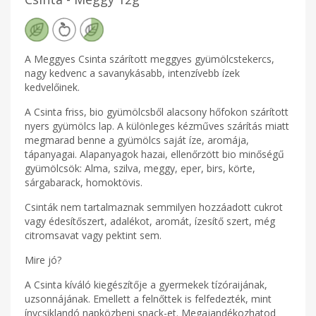
A Meggyes Csinta szárított meggyes gyümölcstekercs,
nagy kedvenc a savanykásabb, intenzívebb ízek
kedvelőinek.
A Csinta friss, bio gyümölcsből alacsony hőfokon szárított
nyers gyümölcs lap. A különleges kézműves szárítás miatt
megmarad benne a gyümölcs saját íze, aromája,
tápanyagai. Alapanyagok hazai, ellenőrzött bio minőségű
gyümölcsök: Alma, szilva, meggy, eper, birs, körte,
sárgabarack, homoktövis.
Csinták nem tartalmaznak semmilyen hozzáadott cukrot
vagy édesítőszert, adalékot, aromát, ízesítő szert, még
citromsavat vagy pektint sem.
Mire jó?
A Csinta kíváló kiegészítője a gyermekek tízóraijának,
uzsonnájának. Emellett a felnőttek is felfedezték, mint
ínycsiklandó napközbeni snack-et. Megajandékozhatod