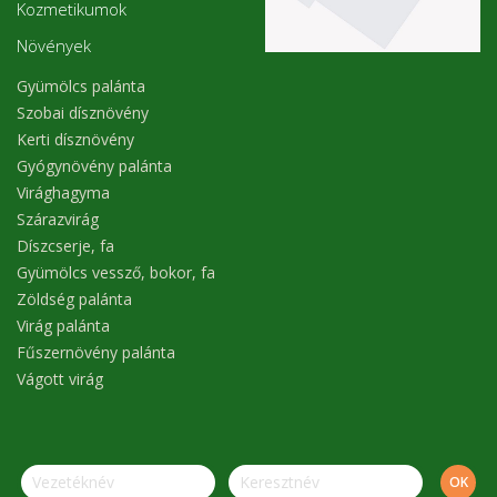
Kozmetikumok
Növények
Gyümölcs palánta
Szobai dísznövény
Kerti dísznövény
Gyógynövény palánta
Virághagyma
Szárazvirág
Díszcserje, fa
Gyümölcs vessző, bokor, fa
Zöldség palánta
Virág palánta
Fűszernövény palánta
Vágott virág