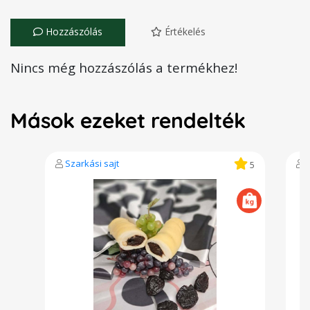
Hozzászólás
Értékelés
Nincs még hozzászólás a termékhez!
Mások ezeket rendelték
Szarkási sajt
S
5