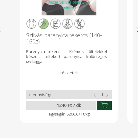
Szilvás parenyica tekercs (140-
M
160g)
3
Parenyica tekercs – Krémes, töltelékkel
Fr
készült, feltekert parenyica különleges
fe
ízvilággal.
1240 Ft / db
8266.67 Ft/kg