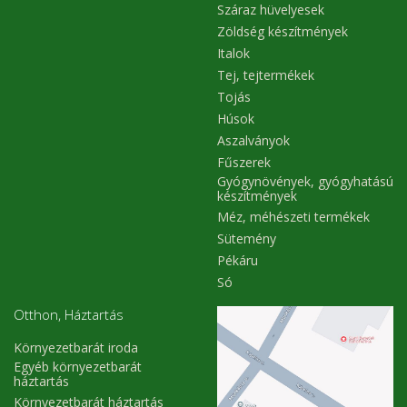
Száraz hüvelyesek
Zöldség készítmények
Italok
Tej, tejtermékek
Tojás
Húsok
Aszalványok
Fűszerek
Gyógynövények, gyógyhatású
készítmények
Méz, méhészeti termékek
Sütemény
Pékáru
Só
Otthon, Háztartás
Környezetbarát iroda
Egyéb környezetbarát
háztartás
Környezetbarát háztartás