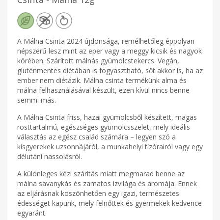
A Málna Csinta 2024 újdonsága, remélhetőleg éppolyan
népszerű lesz mint az eper vagy a meggy kicsik és nagyok
körében. Szárított málnás gyümölcstekercs. Vegán,
gluténmentes diétában is fogyasztható, sőt akkor is, ha az
ember nem diétázik. Málna csinta termékünk alma és
málna felhasználásával készült, ezen kívül nincs benne
semmi más.
A Málna Csinta friss, hazai gyümölcsből készített, magas
rosttartalmú, egészséges gyümölcsszelet, mely ideális
választás az egész család számára – legyen szó a
kisgyerekek uzsonnájáról, a munkahelyi tízórairól vagy egy
délutáni nassolásról.
A különleges kézi szárítás miatt megmarad benne az
málna savanykás és zamatos ízvilága és aromája. Ennek
az eljárásnak köszönhetően egy igazi, természetes
édességet kapunk, mely felnőttek és gyermekek kedvence
egyaránt.