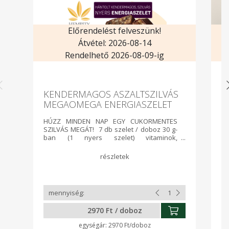
Előrendelést felveszünk!
Átvétel: 2026-08-14
Rendelhető 2026-08-09-ig
KENDERMAGOS ASZALTSZILVÁS
C
MEGAOMEGA ENERGIASZELET
d
HÚZZ MINDEN NAP EGY CUKORMENTES
Cs
SZILVÁS MEGÁT! 7 db szelet / doboz 30 g-
c
ban (1 nyers szelet) vitaminok,
cs
mikroelemek, esszenciális zsírsavak
mà
oroszlán része (1000 mg Omega-3). Nem
tartalmaz hozzáadott cukrot (természetes
cukrokat tartalmaz, 2,2 g /30 g)
allergéneket, színezéket, glutén és GMO
mentes, nyers, vegán termék. 4 g
teljesértékű (9 esszenciális aminósavat
tartalmazza) nyers fehérje / szelet (30 g)
2970 Ft / doboz
Mangánban, E-vitaminban gazdag
élelmiszer, továbbá foszfor, réz és B1-
2970 Ft/doboz
vitamin forrás: hozzájárul a sejtek oxidatív