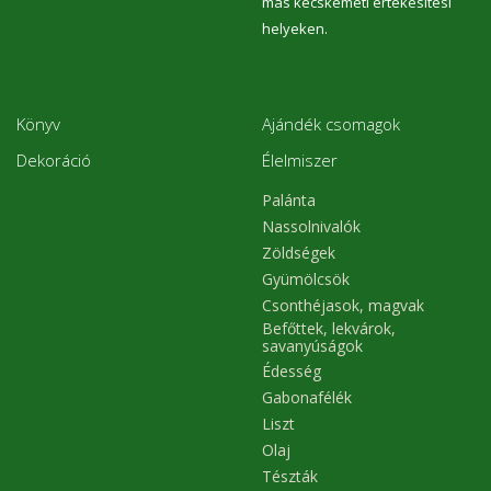
más kecskeméti értékesítési
allergéneket, színezéket, glutén és GMO
helyeken.
mentes, nyers, vegán termék. Származási
hely: Magyarország Minőségét megőrzi:
lásd a csomagoláson Csomagolás:
7db/doboz Nettó súly: 210g (7x30g)
Könyv
Ajándék csomagok
Dekoráció
Élelmiszer
Palánta
Nassolnivalók
Zöldségek
Gyümölcsök
Csonthéjasok, magvak
Befőttek, lekvárok,
savanyúságok
Édesség
Gabonafélék
Liszt
Olaj
Tészták