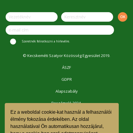
Szeretnék feliratkozni a hírlevélre.
© Kecskeméti Szatyor Közösség Egyesület 2019.
ÁSZF
GDPR
Alapszabály
Beszámoló 2024.
Ez a weboldal cookie-kat használ a felhasználói
Beszámoló 2023.
élmény fokozása érdekében. Az oldal
használatával Ön automatikusan hozzájárul,
Beszámoló 2022.