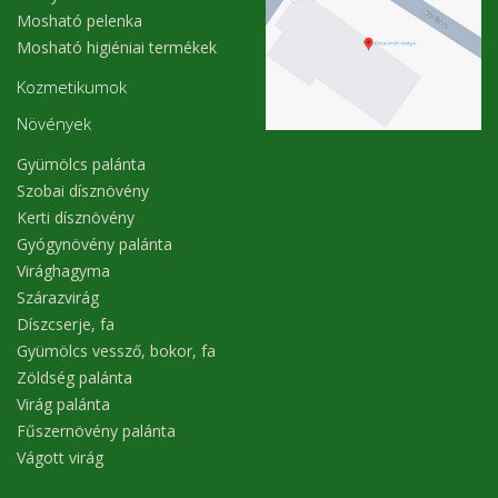
Mosható pelenka
Mosható higiéniai termékek
Kozmetikumok
Növények
Gyümölcs palánta
Szobai dísznövény
Kerti dísznövény
Gyógynövény palánta
Virághagyma
Szárazvirág
Díszcserje, fa
Gyümölcs vessző, bokor, fa
Zöldség palánta
Virág palánta
Fűszernövény palánta
Vágott virág