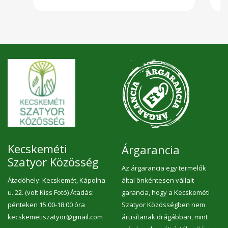
stresszel szembeni védelméhez, a normál
fogazat fenntartásához, a fáradtság és a
kifáradás csökkentéséhez, az
idegrendszer normál működéséhez, a
normál izomműködéshez, a normál
pszichológiai funkció fenntartásához, a
szív megfelelő működéséhez, az elektrolit-
egyensúly fenntartásához, a bőr normál
pigmentációjához. szerepet játszik a
sejtosztódásban és a normál
fehérjeszintézisben részt vesz a normál
csontozat fenntartásában és a normál
energiatermelő anyagcsere-
folyamatokban. Összetevők: hántolt
kendermag 32%, kénmentes aszalt szilva
15%,élelmi rostok édesítővel (inulin,
polidextróz, eritrit, víz, agar-
agar), csíráztatott sárga lenmag*,
Kecskeméti
Árgarancia
csíráztatott napraforgómag*, csokoládé
Szatyor Közösség
hozzáadott cukor nélkül, édesítőszerrel
Az árgarancia egy termelők
(kakaómassza, édesítőszer: maltitol,
kakaóvaj, emulgálószer: szójalecitin,
Átadóhely: Kecskemét, Kápolna
által önkéntesen vállalt
természetes vanília aroma, kakaó
u. 22. (volt Kiss Fotó) Átadás:
garancia, hogy a Kecskeméti
szárazanyag: legalább 55%), csíráztatott
hajdina*, aszalt meggy. *Ellenőrzött
pénteken 15.00-18.00 óra
Szatyor Közösségben nem
ökológiai gazdálkodásból Nem tartalmaz
kecskemetiszatyor@gmail.com
árusítanak drágábban, mint
hozzáadott cukrot (természetes cukrokat
tartalmaz, 2,2 g /30 g, cukormentes)