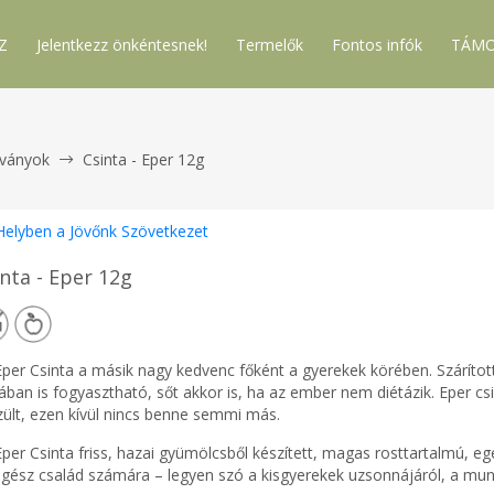
Z
Jelentkezz önkéntesnek!
Termelők
Fontos infók
TÁMO
lványok
Csinta - Eper 12g
Helyben a Jövőnk Szövetkezet
nta - Eper 12g
Eper Csinta a másik nagy kedvenc főként a gyerekek körében. Száríto
tában is fogyasztható, sőt akkor is, ha az ember nem diétázik. Eper c
zült, ezen kívül nincs benne semmi más.
Eper Csinta friss, hazai gyümölcsből készített, magas rosttartalmú, e
egész család számára – legyen szó a kisgyerekek uzsonnájáról, a munka