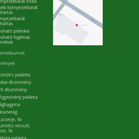
rnyezetbarát iroda
yéb környezetbarát
ztartás
rnyezetbarát
ztartás
sható pelenka
sható higiéniai
rmékek
zmetikumok
vények
ümölcs palánta
obai dísznövény
rti dísznövény
ógynövény palánta
rághagyma
árazvirág
zcserje, fa
ümölcs vessző,
kor, fa
ldség palánta