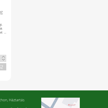
0g
t.
nk
it
an
or
és
at
k.
mm
 a
thon, Háztartás