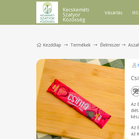
Kecskeméti
Vásárlás
IKS
Szatyor
Közösség
Kezdőlap
Termékek
Élelmiszer
Asza
Csi
Az 
dié
kés
Az 
az 