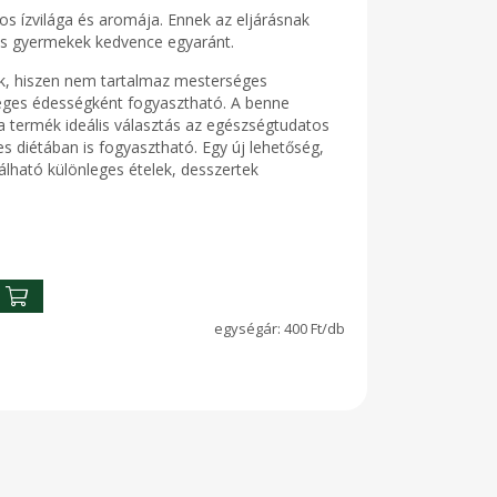
s ízvilága és aromája. Ennek az eljárásnak
és gyermekek kedvence egyaránt.
k, hiszen nem tartalmaz mesterséges
éges édességként fogyasztható. A benne
 a termék ideális választás az egészségtudatos
s diétában is fogyasztható. Egy új lehetőség,
álható különleges ételek, desszertek
400 Ft/db