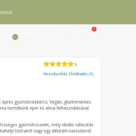
GASS!
0
belépés
/ regisztráció
5
Hozzászólás
|
Értékelés (1)
tt epres gyümölcstekercs. Vegán, gluténmentes
sinta termékünk eper és alma felhasználásával
gészséges gyümölcsszelet, mely ideális választás
helyi tízórairól vagy egy délutáni nassolásról.