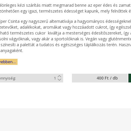
ülönleges kézi szárítás miatt megmarad benne az eper édes és zamato
zönhetően egy igazi, természetes édességet kapunk, mely felnőttek 
Eper Csinta egy nagyszerű alternatívája a hagyományos édességekne
zetevőket, adalékokat, aromákat vagy hozzáadott cukrot, így egészs
álható természetes cukor kiváltja a mesterséges édesítőszereket, így
solni vágyóknak, vagy akár a sportolóknak is. Vegán vagy gluténmente
színesíti a palettát a tudatos és egészséges táplálkozás terén. Haszn
panyagaként.
vebben…
400 Ft / db