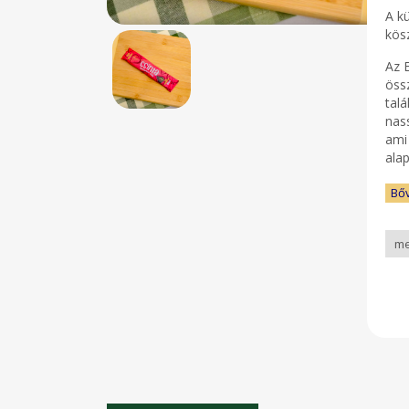
A k
kös
Az 
öss
tal
nas
ami 
ala
Bő