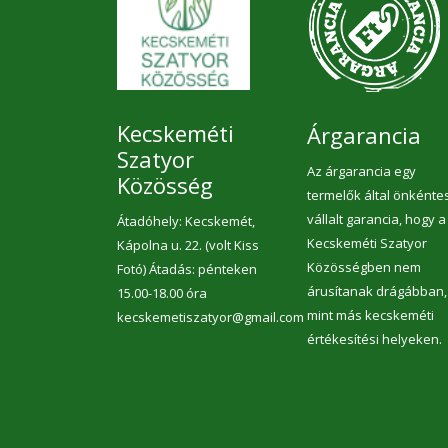
csökkentéséhez, az
idegrendszer normál
működéséhez, a normál
izomműködéshez, a normál
pszichológiai funkció
fenntartásához, a szív
megfelelő működéséhez, az
elektrolit-egyensúly
Kecskeméti
Árgarancia
fenntartásához, a bőr normál
pigmentációjához. szerepet
Szatyor
játszik a sejtosztódásban és a
Az árgarancia egy
Közösség
normál fehérjeszintézisben
termelők által önkénte
részt vesz a normál csontozat
fenntartásában és a normál
vállalt garancia, hogy a
Átadóhely: Kecskemét,
energiatermelő anyagcsere-
Kecskeméti Szatyor
Kápolna u. 22. (volt Kiss
folyamatokban. Összetevők:
hántolt kendermag 32%,
Közösségben nem
Fotó) Átadás: pénteken
kénmentes aszalt szilva
árusítanak drágábban,
15.00-18.00 óra
15%,élelmi rostok édesítővel
(inulin, polidextróz, eritrit, víz,
mint más kecskeméti
kecskemetiszatyor@gmail.com
agar-agar), csíráztatott sárga
értékesítési helyeken.
lenmag*, csíráztatott
napraforgómag*, csokoládé
hozzáadott cukor nélkül,
édesítőszerrel (kakaómassza,
édesítőszer: maltitol, kakaóvaj,
emulgálószer: szójalecitin,
természetes vanília aroma,