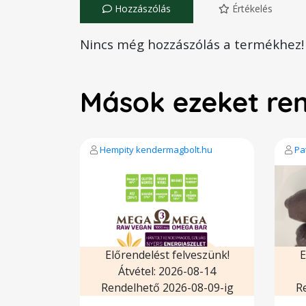
Hozzászólás
Értékelés
Nincs még hozzászólás a termékhez!
Mások ezeket re
Hempity kendermagbolt.hu
Pa
Előrendelést felveszünk!
E
Átvétel: 2026-08-14
Rendelhető 2026-08-09-ig
R