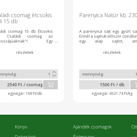
làdi csomag ètcsokis
Parenyica Natúr kb. 23
i 15 db
ládi csomag 15 db Étcsokis
A parenyica sajt egy gyúrt saj
di Csalàdi csomag az
Ennél a sajtnál először csinálu
desszájúaknak"! Egy
egy alap sajtot, am
magban 15 db ètcsokis rudi
szobahőmérsékleten pontos
lható, a màr jòl megszokott
5.2 pH-ig savanyítunk. Ekk
en ès minősègben.
tudjuk a legszebben nyújtani 
formázni a sajtot. A sajtok
akácfa fűrészporral füstöljü
Hozzávetőlegesen 230gra
egy darab parenyica. Az ár
súlyméres után változhat!
2540 Ft / csomag
1500 Ft / db
169 Ft/db
6521.74 Ft/kg
Könyv
Ajándék csomagok
Ot
Dekoráció
Élelmiszer