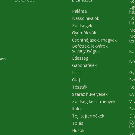
Kö
Eg
Palánta
há
Kö
Nassolnivalók
há
Zöldségek
Mo
Gyümölcsök
Mo
Csonthéjasok, magvak
te
Befőttek, lekvárok,
savanyúságok
Ko
Édesség
sen
Nö
Gabonafélék
Liszt
Gy
Olaj
Sz
Tészták
Ke
Száraz hüvelyesek
Gy
Zöldség készítmények
Vi
Italok
Sz
Tej, tejtermékek
Dís
Gy
Tojás
bo
Húsok
Zö