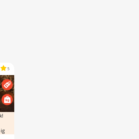
5
k!
ig