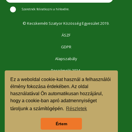
Szeretnék feliratkozni a hírlevélre.
© Kecskeméti Szatyor Közösség Egyesület 2019.
ÁSZF
GDPR
Alapszabály
Beszámoló 2024.
Ez a weboldal cookie-kat használ a felhasználói
Beszámoló 2023.
élmény fokozása érdekében. Az oldal
használatával Ön automatikusan hozzájárul,
Beszámoló 2022.
hogy a cookie-ban apró adatmennyiséget
Beszámoló 2021.
tároljunk a számítógépén.
Részletek
1% felajánlás 2023.
Értem