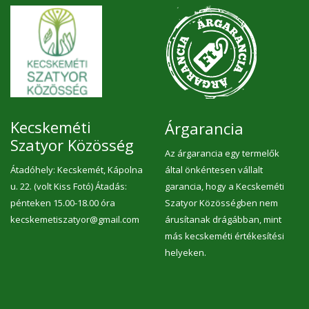
indexű, összességében minden
szempontból egészségesebb, mint az ipari
pékáru.
Kecskeméti
Árgarancia
Szatyor Közösség
Az árgarancia egy termelők
Átadóhely: Kecskemét, Kápolna
által önkéntesen vállalt
u. 22. (volt Kiss Fotó) Átadás:
garancia, hogy a Kecskeméti
pénteken 15.00-18.00 óra
Szatyor Közösségben nem
kecskemetiszatyor@gmail.com
árusítanak drágábban, mint
más kecskeméti értékesítési
helyeken.