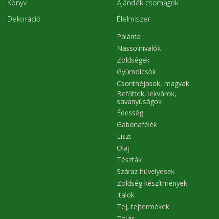
Könyv
Ajándék csomagok
Dekoráció
Élelmiszer
Palánta
Nassolnivalók
Zöldségek
Gyümölcsök
Csonthéjasok, magvak
Befőttek, lekvárok,
savanyúságok
Édesség
Gabonafélék
Liszt
Olaj
Tészták
Száraz hüvelyesek
Zöldség készítmények
Italok
Tej, tejtermékek
Tojás