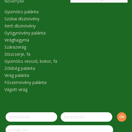
Növények
Gyümölcs palánta
Szobai dísznövény
Kerti dísznövény
Gyógynövény palánta
Virághagyma
Szárazvirág
Díszcserje, fa
Gyümölcs vessző, bokor, fa
Zöldség palánta
Virág palánta
Fűszernövény palánta
Vágott virág