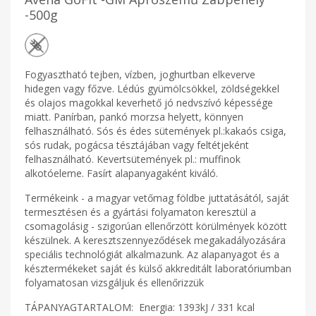
-500g
Fogyasztható tejben, vízben, joghurtban elkeverve
hidegen vagy főzve. Lédús gyümölcsökkel, zöldségekkel
és olajos magokkal keverhető jó nedvszívó képessége
miatt. Panírban, pankó morzsa helyett, könnyen
felhasználható. Sós és édes sütemények pl.:kakaós csiga,
sós rudak, pogácsa tésztájában vagy feltétjeként
felhasználható. Kevertsütemények pl.: muffinok
alkotóeleme. Fasírt alapanyagaként kiváló.
Termékeink - a magyar vetőmag földbe juttatásától, saját
termesztésen és a gyártási folyamaton keresztül a
csomagolásig - szigorúan ellenőrzött körülmények között
készülnek. A keresztszennyeződések megakadályozására
speciális technológiát alkalmazunk. Az alapanyagot és a
késztermékeket saját és külső akkreditált laboratóriumban
folyamatosan vizsgáljuk és ellenőrizzük
TÁPANYAGTARTALOM: Energia: 1393kJ / 331 kcal