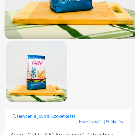
Helyben a Jövőnk Szövetkezet
Hozzászólás
|
Értékelés
Avena GoFit -GM Aprószemű Zabpehely