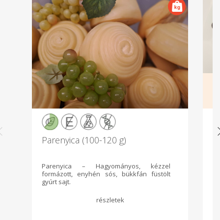
Parenyica (100-120 g)
C
d
Parenyica – Hagyományos, kézzel
Cs
formázott, enyhén sós, bükkfán füstölt
c
gyúrt sajt.
cs
mà