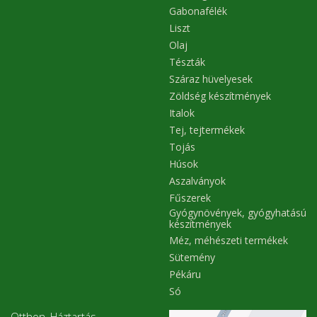
Gabonafélék
Liszt
Olaj
Tészták
Száraz hüvelyesek
Zöldség készítmények
Italok
Tej, tejtermékek
Tojás
Húsok
Aszalványok
Fűszerek
Gyógynövények, gyógyhatású
készítmények
Méz, méhészeti termékek
Sütemény
Pékáru
Só
Otthon, Háztartás