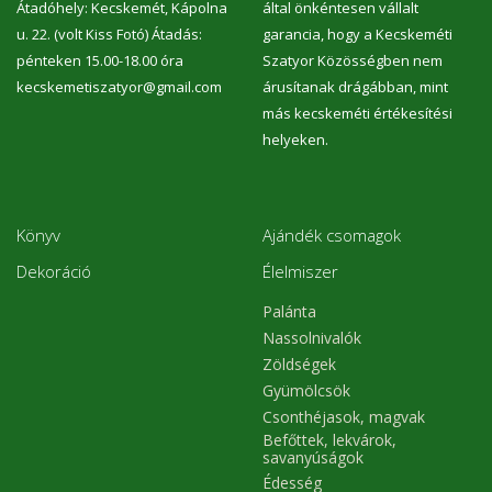
Átadóhely: Kecskemét, Kápolna
által önkéntesen vállalt
u. 22. (volt Kiss Fotó) Átadás:
garancia, hogy a Kecskeméti
pénteken 15.00-18.00 óra
Szatyor Közösségben nem
kecskemetiszatyor@gmail.com
árusítanak drágábban, mint
más kecskeméti értékesítési
helyeken.
Könyv
Ajándék csomagok
Dekoráció
Élelmiszer
Palánta
Nassolnivalók
Zöldségek
Gyümölcsök
Csonthéjasok, magvak
Befőttek, lekvárok,
savanyúságok
Édesség