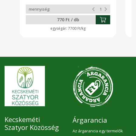
770 Ft / db
7700 Ft/kg
Kecskeméti
Árgarancia
Szatyor Közösség
Az árgarancia egy termelők