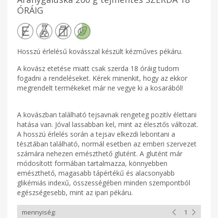
ÓRÁIG
Hosszú érlelésű kovásszal készült kézműves pékáru.
A kovász etetése miatt csak szerda 18 óráig tudom
fogadni a rendeléseket. Kérek minenkit, hogy az ekkor
megrendelt termékeket már ne vegye ki a kosarából!
A kovászban található tejsavnak rengeteg pozitív élettani
hatása van. Jóval lassabban kel, mint az élesztős változat.
A hosszú érlelés során a tejsav elkezdi lebontani a
tésztában található, normál esetben az emberi szervezet
számára nehezen emészthető glutént. A glutént már
módosított formában tartalmazza, könnyebben
emészthető, magasabb tápértékű és alacsonyabb
glikémiás indexű, összességében minden szempontból
egészségesebb, mint az ipari pékáru.