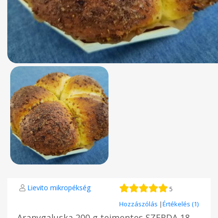
Lievito mikropékség
5
Hozzászólás
|
Értékelés (1)
Aranygaluska 200 g tejmentes SZERDA 18