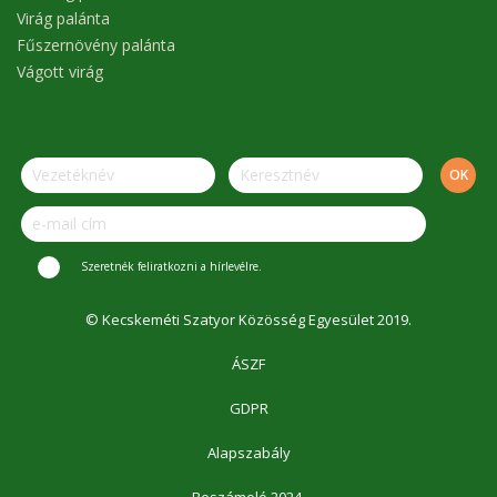
Virág palánta
Fűszernövény palánta
Vágott virág
Szeretnék feliratkozni a hírlevélre.
© Kecskeméti Szatyor Közösség Egyesület 2019.
ÁSZF
GDPR
Alapszabály
Beszámoló 2024.