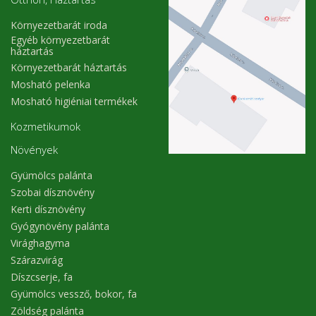
Környezetbarát iroda
Egyéb környezetbarát
háztartás
Környezetbarát háztartás
Mosható pelenka
Mosható higiéniai termékek
Kozmetikumok
Növények
Gyümölcs palánta
Szobai dísznövény
Kerti dísznövény
Gyógynövény palánta
Virághagyma
Szárazvirág
Díszcserje, fa
Gyümölcs vessző, bokor, fa
Zöldség palánta